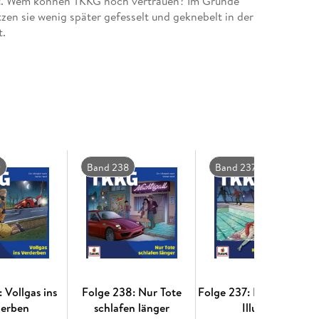
 ist. Wem können TKKG noch vertrauen? Im Grunde
zen sie wenig später gefesselt und geknebelt in der
t.
9
Band 238
Band 237
 Vollgas ins
Folge 238: Nur Tote
Folge 237: K.I. Kriminell
derben
schlafen länger
Illusion