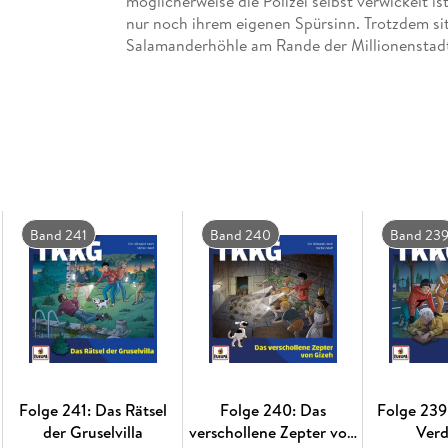
möglicherweise die Polizei selbst verwickelt
nur noch ihrem eigenen Spürsinn. Trotzdem sit
Salamanderhöhle am Rande der Millionenstad
Band 241
Band 240
Band 23
Folge 241: Das Rätsel
Folge 240: Das
Folge 239:
der Gruselvilla
verschollene Zepter von
Ver