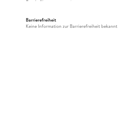
Family Sharing
Ja
Dateiformat
MP3
GTIN
4099995231755
Barrierefreiheit
Keine Information zur Barrierefreiheit bekannt