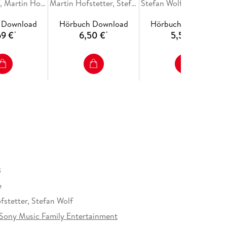
Stefan Wolf, Martin Hofstetter
Martin Hofstetter, Stefan Wolf
Stefan Wolf, Martin Hofst
 Download
Hörbuch Download
Hörbuch Download
69 €
6,50 €
5,59 €
*
*
*
B
e
fstetter, Stefan Wolf
ony Music Family Entertainment