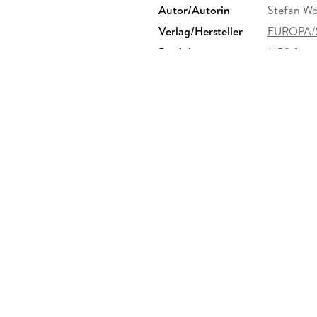
Autor/Autorin
Stefan Wo
Verlag/Hersteller
EUROPA/S
Produktart
MP3 form
Audioinhalt
Hörspiel