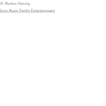
lf, Markus Hennig
ony Music Family Entertainment
at