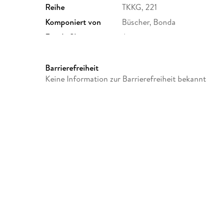
Reihe
TKKG, 221
Komponiert von
Büscher, Bonda
Family Sharing
Ja
Dateiformat
MP3
GTIN
4066338470805
Barrierefreiheit
Keine Information zur Barrierefreiheit bekannt