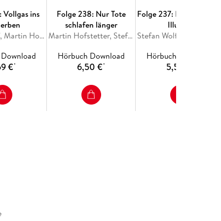
 Vollgas ins
Folge 238: Nur Tote
Folge 237: K.I. Kriminell
derben
schlafen länger
Illusion
Stefan Wolf, Martin Hofstetter
Martin Hofstetter, Stefan Wolf
Stefan Wolf, Martin Hofst
 Download
Hörbuch Download
Hörbuch Download
69 €
6,50 €
5,59 €
*
*
*
e