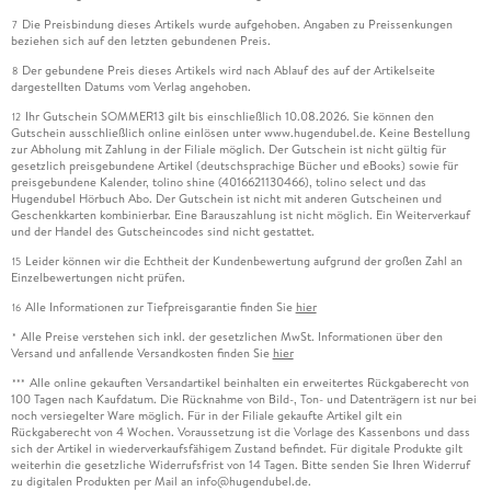
Die Preisbindung dieses Artikels wurde aufgehoben. Angaben zu Preissenkungen
7
beziehen sich auf den letzten gebundenen Preis.
Der gebundene Preis dieses Artikels wird nach Ablauf des auf der Artikelseite
8
dargestellten Datums vom Verlag angehoben.
Ihr Gutschein SOMMER13 gilt bis einschließlich 10.08.2026. Sie können den
12
Gutschein ausschließlich online einlösen unter www.hugendubel.de. Keine Bestellung
zur Abholung mit Zahlung in der Filiale möglich. Der Gutschein ist nicht gültig für
gesetzlich preisgebundene Artikel (deutschsprachige Bücher und eBooks) sowie für
preisgebundene Kalender, tolino shine (4016621130466), tolino select und das
Hugendubel Hörbuch Abo. Der Gutschein ist nicht mit anderen Gutscheinen und
Geschenkkarten kombinierbar. Eine Barauszahlung ist nicht möglich. Ein Weiterverkauf
und der Handel des Gutscheincodes sind nicht gestattet.
Leider können wir die Echtheit der Kundenbewertung aufgrund der großen Zahl an
15
Einzelbewertungen nicht prüfen.
Alle Informationen zur Tiefpreisgarantie finden Sie
hier
16
Alle Preise verstehen sich inkl. der gesetzlichen MwSt. Informationen über den
*
Versand und anfallende Versandkosten finden Sie
hier
Alle online gekauften Versandartikel beinhalten ein erweitertes Rückgaberecht von
***
100 Tagen nach Kaufdatum. Die Rücknahme von Bild-, Ton- und Datenträgern ist nur bei
noch versiegelter Ware möglich. Für in der Filiale gekaufte Artikel gilt ein
Rückgaberecht von 4 Wochen. Voraussetzung ist die Vorlage des Kassenbons und dass
sich der Artikel in wiederverkaufsfähigem Zustand befindet. Für digitale Produkte gilt
weiterhin die gesetzliche Widerrufsfrist von 14 Tagen. Bitte senden Sie Ihren Widerruf
zu digitalen Produkten per Mail an info@hugendubel.de.