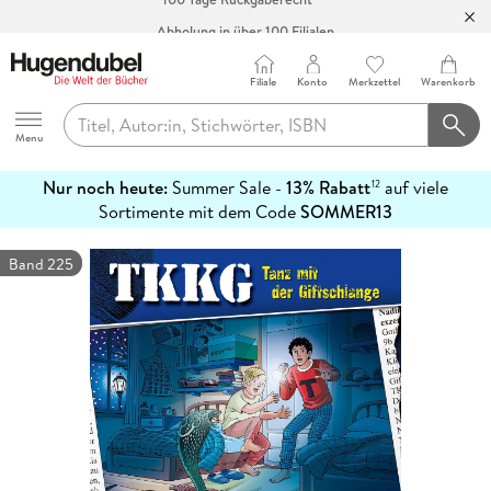
Abholung in über 100 Filialen
Filiale
Konto
Merkzettel
Warenkorb
Hugendubel
Menu
Nur noch heute:
Summer Sale -
13% Rabatt
auf viele
12
mehr
Sortimente mit dem Code
SOMMER13
erfahren
Band 225