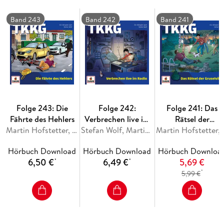
Band 243
Band 242
Band 241
Folge 243: Die
Folge 242:
Folge 241: Das
Fährte des Hehlers
Verbrechen live im
Rätsel der
Martin Hofstetter, Stefan Wolf
Radio
Stefan Wolf, Martin Hofstetter
Gruselvilla
Martin Hofst
Hörbuch Download
Hörbuch Download
Hörbuch Downloa
6,50 €
6,49 €
5,69 €
*
*
*
5,99 €