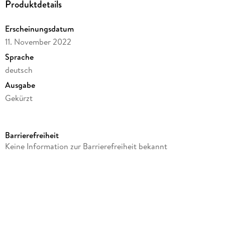
Produktdetails
Erscheinungsdatum
11. November 2022
Sprache
deutsch
Ausgabe
Gekürzt
Dateigröße
81,90 MB
Barrierefreiheit
Laufzeit
Keine Information zur Barrierefreiheit bekannt
66 Minuten
Altersempfehlung
ab 8 Jahre
Reihe
TKKG, 225