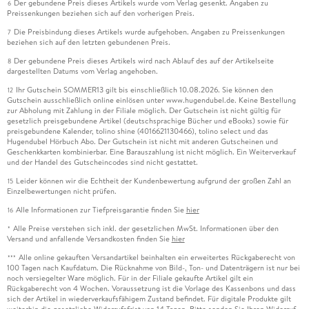
Der gebundene Preis dieses Artikels wurde vom Verlag gesenkt. Angaben zu
6
Preissenkungen beziehen sich auf den vorherigen Preis.
Die Preisbindung dieses Artikels wurde aufgehoben. Angaben zu Preissenkungen
7
beziehen sich auf den letzten gebundenen Preis.
Der gebundene Preis dieses Artikels wird nach Ablauf des auf der Artikelseite
8
dargestellten Datums vom Verlag angehoben.
Ihr Gutschein SOMMER13 gilt bis einschließlich 10.08.2026. Sie können den
12
Gutschein ausschließlich online einlösen unter www.hugendubel.de. Keine Bestellung
zur Abholung mit Zahlung in der Filiale möglich. Der Gutschein ist nicht gültig für
gesetzlich preisgebundene Artikel (deutschsprachige Bücher und eBooks) sowie für
preisgebundene Kalender, tolino shine (4016621130466), tolino select und das
Hugendubel Hörbuch Abo. Der Gutschein ist nicht mit anderen Gutscheinen und
Geschenkkarten kombinierbar. Eine Barauszahlung ist nicht möglich. Ein Weiterverkauf
und der Handel des Gutscheincodes sind nicht gestattet.
Leider können wir die Echtheit der Kundenbewertung aufgrund der großen Zahl an
15
Einzelbewertungen nicht prüfen.
Alle Informationen zur Tiefpreisgarantie finden Sie
hier
16
Alle Preise verstehen sich inkl. der gesetzlichen MwSt. Informationen über den
*
Versand und anfallende Versandkosten finden Sie
hier
Alle online gekauften Versandartikel beinhalten ein erweitertes Rückgaberecht von
***
100 Tagen nach Kaufdatum. Die Rücknahme von Bild-, Ton- und Datenträgern ist nur bei
noch versiegelter Ware möglich. Für in der Filiale gekaufte Artikel gilt ein
Rückgaberecht von 4 Wochen. Voraussetzung ist die Vorlage des Kassenbons und dass
sich der Artikel in wiederverkaufsfähigem Zustand befindet. Für digitale Produkte gilt
weiterhin die gesetzliche Widerrufsfrist von 14 Tagen. Bitte senden Sie Ihren Widerruf