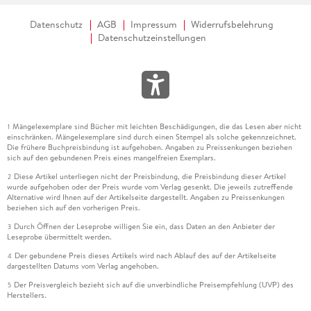
Triologie nun zu Ende, aber glücklicherweise erscheint bald
Datenschutz
AGB
Impressum
Widerrufsbelehrung
der Bonusband, der uns die in 90er Jahre unter den
Datenschutzeinstellungen
Tannenbaum führen wird.
Mängelexemplare sind Bücher mit leichten Beschädigungen, die das Lesen aber nicht
1
einschränken. Mängelexemplare sind durch einen Stempel als solche gekennzeichnet.
Die frühere Buchpreisbindung ist aufgehoben. Angaben zu Preissenkungen beziehen
sich auf den gebundenen Preis eines mangelfreien Exemplars.
Diese Artikel unterliegen nicht der Preisbindung, die Preisbindung dieser Artikel
2
wurde aufgehoben oder der Preis wurde vom Verlag gesenkt. Die jeweils zutreffende
Alternative wird Ihnen auf der Artikelseite dargestellt. Angaben zu Preissenkungen
beziehen sich auf den vorherigen Preis.
Durch Öffnen der Leseprobe willigen Sie ein, dass Daten an den Anbieter der
3
Leseprobe übermittelt werden.
Der gebundene Preis dieses Artikels wird nach Ablauf des auf der Artikelseite
4
dargestellten Datums vom Verlag angehoben.
Der Preisvergleich bezieht sich auf die unverbindliche Preisempfehlung (UVP) des
5
Herstellers.