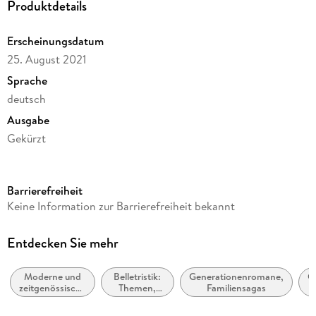
Produktdetails
Erscheinungsdatum
25. August 2021
Sprache
deutsch
Ausgabe
Gekürzt
Dateigröße
457,11 MB
Barrierefreiheit
Laufzeit
Keine Information zur Barrierefreiheit bekannt
630 Minuten
Reihe
Entdecken Sie mehr
Wunderfrauen-Trilogie, 3
Moderne und
Belletristik:
Generationenromane,
G
Autor/Autorin
zeitgenössische
Themen,
Familiensagas
Stephanie Schuster
Belletristik:
Stoffe,
allgemein und
Motive: