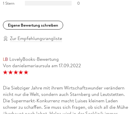
1 Stern
0
Eigene Bewertung schreiben
Zur Empfehlungsrangliste
LovelyBooks-Bewertung
Von danielamariaursula
am
17.09.2022
Die Siebziger Jahre mit ihrem Wirtschaftswunder verändern
nicht nur die Welt, sondern auch Starnberg und Leutstetten.
Die Supermarkt-Konkurrenz macht Luises kleinem Laden
schwer zu schaffen. Sie muss sich fragen, ob sich all die Mühe
überhaupt noch lohnt. Helga wird in der Seeklinik immer
unentbehrlicher, aber ist deren Leitung wirklich ihr Traum?
Nach Martins Unfall steht Marie vor einem Scherbenhaufen