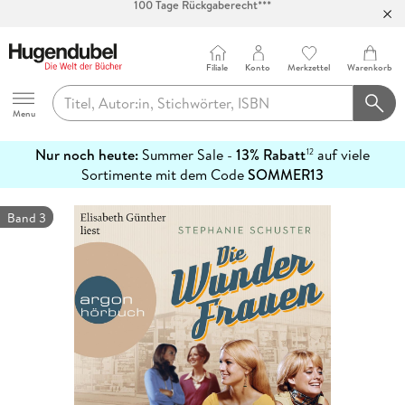
Abholung in über 100 Filialen
Filiale
Konto
Merkzettel
Warenkorb
Hugendubel
Menu
Nur noch heute:
Summer Sale -
13% Rabatt
auf viele
12
mehr
Sortimente mit dem Code
SOMMER13
erfahren
Band 3