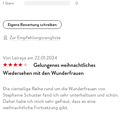
1 Stern
0
Eigene Bewertung schreiben
Zur Empfehlungsrangliste
Von
Leiraya
am
22.01.2024
Gelungenes weihnachtliches
Wiedersehen mit den Wunderfrauen
Die vierteilige Reihe rund um die Wunderfrauen von
Stephanie Schuster fand ich sehr unterhaltsam und schön.
Daher habe ich mich sehr gefreut, dass es eine
weihnachtliche Fortsetzung gibt.
So darf in diesem Folgeband wieder Einblick gehalten werden
in die Leben von Luise, Marie, Helga und Annabel. Es ist das