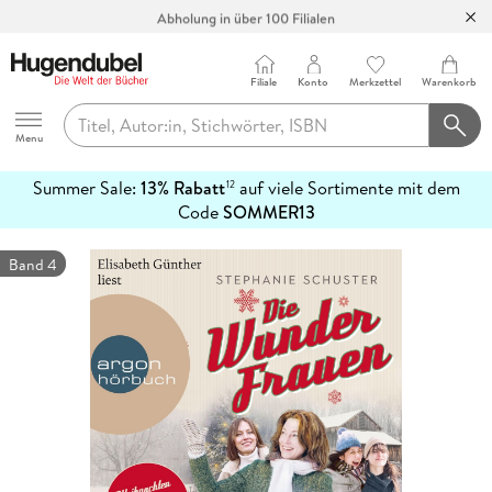
Abholung in über 100 Filialen
Filiale
Konto
Merkzettel
Warenkorb
Hugendubel
Menu
Summer Sale:
13% Rabatt
auf viele Sortimente mit dem
12
mehr
Code
SOMMER13
erfahren
Band 4