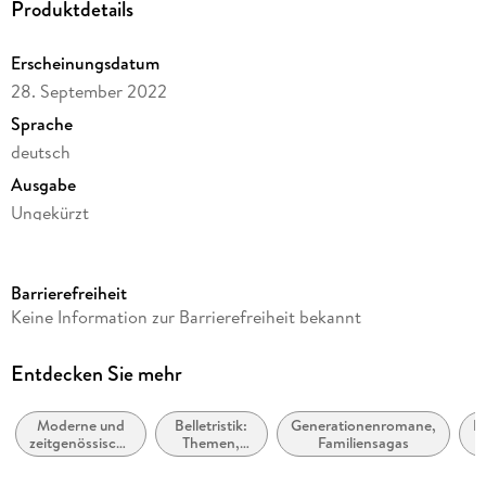
Produktdetails
Erscheinungsdatum
28. September 2022
Sprache
deutsch
Ausgabe
Ungekürzt
Dateigröße
365,05 MB
Barrierefreiheit
Laufzeit
Keine Information zur Barrierefreiheit bekannt
459 Minuten
Reihe
Entdecken Sie mehr
Wunderfrauen-Trilogie, 4
Moderne und
Belletristik:
Generationenromane,
Hi
Autor/Autorin
zeitgenössische
Themen,
Familiensagas
Stephanie Schuster
Belletristik:
Stoffe,
allgemein und
Motive: