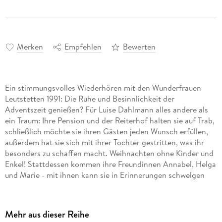
Merken
Empfehlen
Bewerten
Ein stimmungsvolles Wiederhören mit den Wunderfrauen
Leutstetten 1991: Die Ruhe und Besinnlichkeit der
Adventszeit genießen? Für Luise Dahlmann alles andere als
ein Traum: Ihre Pension und der Reiterhof halten sie auf Trab,
schließlich möchte sie ihren Gästen jeden Wunsch erfüllen,
außerdem hat sie sich mit ihrer Tochter gestritten, was ihr
besonders zu schaffen macht. Weihnachten ohne Kinder und
Enkel! Stattdessen kommen ihre Freundinnen Annabel, Helga
und Marie - mit ihnen kann sie in Erinnerungen schwelgen
und beschwingt um den Christbaum tanzen. Bei ihrem
gemeinsamen Weihnachtsfest wird klar: Die
Herausforderungen des Lebens können sie nur gemeinsam
Mehr aus dieser Reihe
meistern.