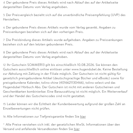
Der gebundene Preis dieses Artikels wird nach Ablauf des auf der Artikelseite
4
dargestellten Datums vom Verlag angehoben.
Der Preisvergleich bezieht sich auf die unverbindliche Preisempfehlung (UVP) des
5
Herstellers.
Der gebundene Preis dieses Artikels wurde vom Verlag gesenkt. Angaben zu
6
Preissenkungen beziehen sich auf den vorherigen Preis.
Die Preisbindung dieses Artikels wurde aufgehoben. Angaben zu Preissenkungen
7
beziehen sich auf den letzten gebundenen Preis.
Der gebundene Preis dieses Artikels wird nach Ablauf des auf der Artikelseite
8
dargestellten Datums vom Verlag angehoben.
Ihr Gutschein SOMMER13 gilt bis einschließlich 10.08.2026. Sie können den
12
Gutschein ausschließlich online einlösen unter www.hugendubel.de. Keine Bestellung
zur Abholung mit Zahlung in der Filiale möglich. Der Gutschein ist nicht gültig für
gesetzlich preisgebundene Artikel (deutschsprachige Bücher und eBooks) sowie für
preisgebundene Kalender, tolino shine (4016621130466), tolino select und das
Hugendubel Hörbuch Abo. Der Gutschein ist nicht mit anderen Gutscheinen und
Geschenkkarten kombinierbar. Eine Barauszahlung ist nicht möglich. Ein Weiterverkauf
und der Handel des Gutscheincodes sind nicht gestattet.
Leider können wir die Echtheit der Kundenbewertung aufgrund der großen Zahl an
15
Einzelbewertungen nicht prüfen.
Alle Informationen zur Tiefpreisgarantie finden Sie
hier
16
Alle Preise verstehen sich inkl. der gesetzlichen MwSt. Informationen über den
*
Versand und anfallende Versandkosten finden Sie
hier