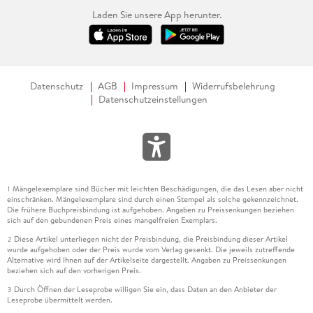
1. Weihnachtsfest in der Seeklinik teilhaben, aber auch
Laden Sie unsere App herunter.
geheimnisvoll Annabel auf Verbrecherjagd begleiten.
Während sie uns mit David und Josi auf die Reise nimmt,
spürt man das Gequengel der Kinder im Auto und leidet mit
der hochschwangeren Josi unter dem Gurt und dem
unpassenden Sitz und überhaupt! - mit. Sie wechselt ihre
Datenschutz
AGB
Impressum
Widerrufsbelehrung
Datenschutzeinstellungen
Stimmfarbe und ihren Ausdruck stets an die jeweilige Person
und Situation an.Nun ist die wunderbare Geschichte dieser
Wunderfrauen tatsächlich auserzählt, auch wenn wir erst in
den 90er Jahren angekommen sind. Beglückt und ein wenig
traurig nehme ich von ihnen Abschied... aber ich kann sie ja
noch mal von vorne hören. Ich bedanke mich ganz herzlich
Mängelexemplare sind Bücher mit leichten Beschädigungen, die das Lesen aber nicht
1
beim Argon Verlag für meinen heißersehnten Einstieg in die
einschränken. Mängelexemplare sind durch einen Stempel als solche gekennzeichnet.
Winterzeit!
Die frühere Buchpreisbindung ist aufgehoben. Angaben zu Preissenkungen beziehen
sich auf den gebundenen Preis eines mangelfreien Exemplars.
Diese Artikel unterliegen nicht der Preisbindung, die Preisbindung dieser Artikel
2
wurde aufgehoben oder der Preis wurde vom Verlag gesenkt. Die jeweils zutreffende
Alternative wird Ihnen auf der Artikelseite dargestellt. Angaben zu Preissenkungen
beziehen sich auf den vorherigen Preis.
Durch Öffnen der Leseprobe willigen Sie ein, dass Daten an den Anbieter der
3
Leseprobe übermittelt werden.