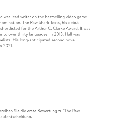
nd was lead writer on the bestselling video game
d nomination. The Raw Shark Texts, his debut
ortlisted for the Arthur C. Clarke Award. It was
into over thirty languages. In 2013, Hall was
elists. His long-anticipated second novel
n 2021.
eiben Sie die erste Bewertung zu "The Raw
 Kaufentscheidung.