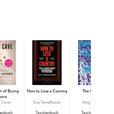
h of Bunny
How to Lose a Country
The Outrun
nro
k Cave
Ece Temelkuran
Amy Liptrot
henbuch
Taschenbuch
Taschenbuch