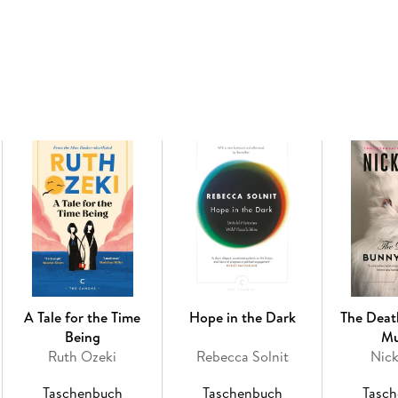
A Tale for the Time
Hope in the Dark
The Deat
Being
Mu
Ruth Ozeki
Rebecca Solnit
Nic
Taschenbuch
Taschenbuch
Tasc