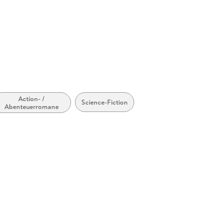
Action- /
Science-Fiction
Abenteuerromane