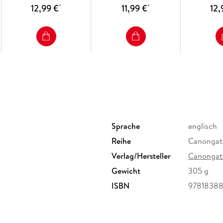
12,99 €
11,99 €
12,
*
*
Sprache
englisch
Reihe
Canongat
Verlag/Hersteller
Canongat
Gewicht
305 g
ISBN
9781838