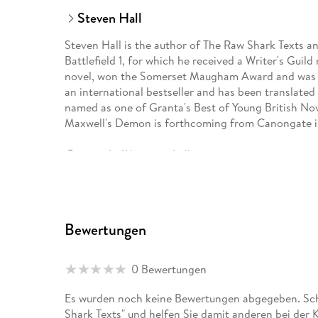
Steven Hall
Steven Hall is the author of The Raw Shark Texts a
Battlefield 1, for which he received a Writer's Guil
novel, won the Somerset Maugham Award and was sh
an international bestseller and has been translated 
named as one of Granta's Best of Young British Nov
Maxwell's Demon is forthcoming from Canongate i
@stevenha11 | steven-hall.org
Bewertungen
0 Bewertungen
Es wurden noch keine Bewertungen abgegeben. Schr
Shark Texts" und helfen Sie damit anderen bei der