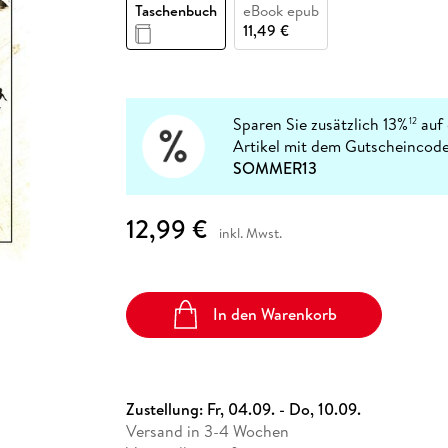
Fremdsprachige Bücher
Taschenbuch
eBook epub
n Lernhilfen
 Jugendbücher
eiber
Hörbuch Downloads im Bundle
cher
 Vergleich
 Puzzlezubehör
Lernen
New Adult
STABILO
11,49 €
Taschenbücher
hilfen
hriller
 Backen
er
lender
Ratgeber
op
hriller
Romance
Sachbücher
Sparen Sie zusätzlich 13%
auf 
12
precher:innen
Artikel mit dem Gutscheincode
Science Fiction
SOMMER13
Fremdsprachige Bücher
12,99 €
inkl. Mwst.
In den Warenkorb
Zustellung:
Fr, 04.09. - Do, 10.09.
Versand in 3-4 Wochen