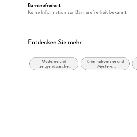
Barrierefreiheit
Keine Information zur Barrierefreiheit bekannt
Entdecken Sie mehr
Moderne und
Kriminalromane und
zeitgenössische
Mystery:
Belletristik: allgemein
Privatdetektive /
und literarisch
Amateurdetektive