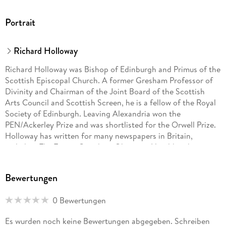
Portrait
Richard Holloway
Richard Holloway was Bishop of Edinburgh and Primus of the
Scottish Episcopal Church. A former Gresham Professor of
Divinity and Chairman of the Joint Board of the Scottish
Arts Council and Scottish Screen, he is a fellow of the Royal
Society of Edinburgh. Leaving Alexandria won the
PEN/Ackerley Prize and was shortlisted for the Orwell Prize.
Holloway has written for many newspapers in Britain,
including The Times, Guardian, Observer, Herald and
Scotsman. He has also presented many series for BBC
television and radio; Waiting for the Last Bus originated as a
Bewertungen
five-part series on Radio 4 in 2016.
0 Bewertungen
Es wurden noch keine Bewertungen abgegeben. Schreiben