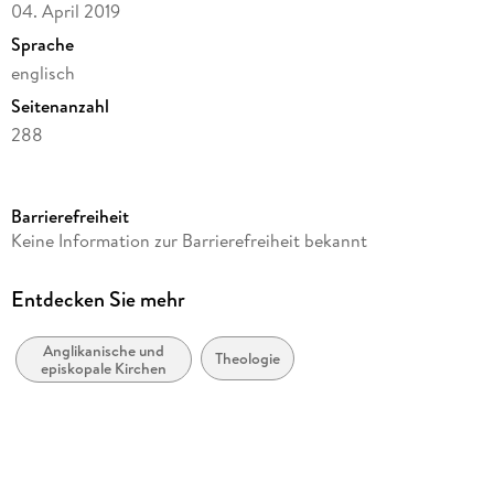
04. April 2019
Sprache
englisch
Seitenanzahl
288
Reihe
Canongate Canons
Barrierefreiheit
Autor/Autorin
Keine Information zur Barrierefreiheit bekannt
Richard Holloway
Verlag/Hersteller
Entdecken Sie mehr
Canongate Books
Anglikanische und
Produktart
Theologie
episkopale Kirchen
kartoniert
Gewicht
196 g
Größe (L/B/H)