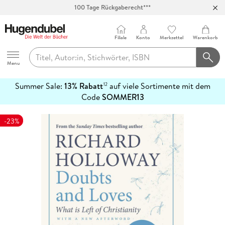
100 Tage Rückgaberecht***
Abholung in über 100 Filialen
Filiale
Konto
Merkzettel
Warenkorb
Hugendubel
Menu
Summer Sale:
13% Rabatt
auf viele Sortimente mit dem
12
mehr
Code
SOMMER13
erfahren
-23%