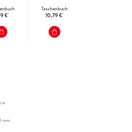
henbuch
Taschenbuch
99 €
10,79 €
*
*
yce
23 mm