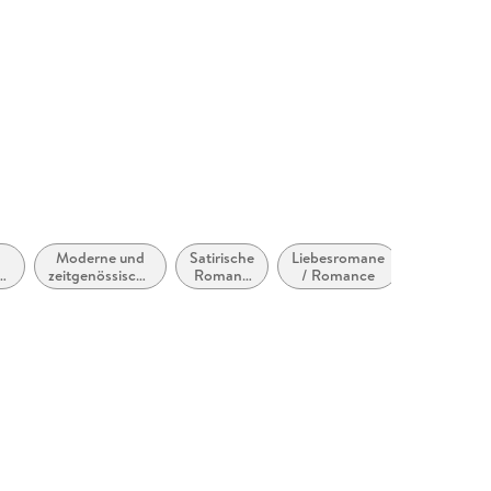
Moderne und
Satirische
Liebesromane
Literaturw
zeitgenössische
Romane
/ Romance
1900 
n,
Belletristik:
und
allgemein und
Parodie
literarisch
(fiktional)