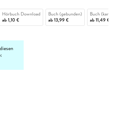
Hörbuch Download
Buch (gebunden)
Buch (kartoniert)
e
ab
1,10 €
ab
13,99 €
ab
11,49 €
a
diesen
: