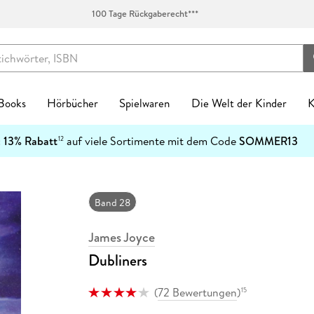
100 Tage Rückgaberecht***
 Books
Hörbücher
Spielwaren
Die Welt der Kinder
K
Kinderbücher
:
13% Rabatt
auf viele Sortimente mit dem Code
SOMMER13
12
enres
Genres
fen
zt neu
ren Kategorien
egorien
kanlässe
tischzubehör
English Books Kategorien
Preiswerte Empfehlungen
Buch Genres
Fremdsprachiges
Abonnements
Schulbücher
Preishits auf CD
Spielwaren nach Alter
Top Marken
Geschenke Kategorien
Top Marken
Ban
-5
Spielwaren nach Alter
n & Erfahrungen
n & Erfahrungen
bliothek-Verknüpfung
ule
el Hörbuch Abo
einkind
alender
tag
chen
Biografien & Erfahrungen
Stark reduzierte Bücher
New Adult
Bestseller
Hugendubel Hörbuch Abo
Nach Bundesländern
Hörbücher
0-2 Jahre
Ackermann
Achtsamkeit & Gesundheit
CEDON
7
Ban
Top Marken
ble Books
 Science Fiction
ud
ner
 Kreatives
laner
n & Konfirmation
 & Klebebänder
Fachbücher
Mängelexemplare bis -60%
Ratgeber
Neuheiten
eBook Abonnement
Nach Fächern
Stark reduzierte Hörbücher
3-4 Jahre
Harenberg, Heye & Weingarten
Dekoration & Einrichtung
Paperblanks
1
Band 28
h Downloads
tonies®
 Jugendbücher
p
eife
 & Entdecken
Natur
Taufe
schunterlagen
Fantasy
Schnäppchen der Woche
Reise
Englische eBooks
Nach Schulform
Hörbuch-Pakete
5-7 Jahre
Korsch
Hobby & Lifestyle
LEUCHTTURM1917
4
Kinderbuchserien
James Joyce
er
hriller
atures
r
 Spielwelten
rchitektur
ag
Jugendbücher
eBook-Bundles
Romane
Französische eBooks
8-11 Jahre
Paperblanks
Küche & Esszimmer
herlitz
Download Preishits
Dubliners
n
t Romance
mily Sharing
 Konstruktion
kalender
Kinderbücher
Bestseller reduziert
Sachbücher
Italienische eBooks
12+ Jahre
LEUCHTTURM1917
Lesen & Geschichten
LAMY
e Reihen
steller
e
Hörbuch Downloads
bücher
teile
 & Gesellschaftsspiele
soterik
Krimis & Thriller
Sonderausgaben
Science Fiction
Spanische eBooks
Neumann
Schmuck & Accessoires
Moleskine
(
72 Bewertungen
)
15
inte
Bestseller reduziert
cher
arantie
Stofftiere
nder & Städte
Manga
Moleskine
Pelikan