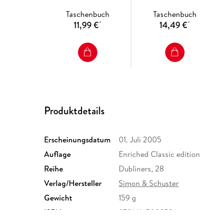
Taschenbuch
Taschenbuch
11,99 €
14,49 €
*
*
Produktdetails
Erscheinungsdatum
01. Juli 2005
Auflage
Enriched Classic edition
Reihe
Dubliners, 28
Verlag/Hersteller
Simon & Schuster
Gewicht
159 g
ISBN
9781416500353