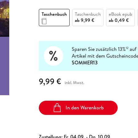
Fremdsprachige Bücher
n Lernhilfen
 Jugendbücher
eiber
Hörbuch Downloads im Bundle
cher
 Vergleich
 Puzzlezubehör
Lernen
New Adult
STABILO
Taschenbücher
Taschenbuch
Taschenbuch
eBook epub
hilfen
hriller
 Backen
er
lender
Ratgeber
ab
9,99 €
ab
0,49 €
op
hriller
Romance
Sachbücher
precher:innen
Science Fiction
Sparen Sie zusätzlich 13%
auf 
12
Artikel mit dem Gutscheincode
Fremdsprachige Bücher
SOMMER13
9,99 €
inkl. Mwst.
In den Warenkorb
Zustellung:
Fr, 04.09. - Do, 10.09.