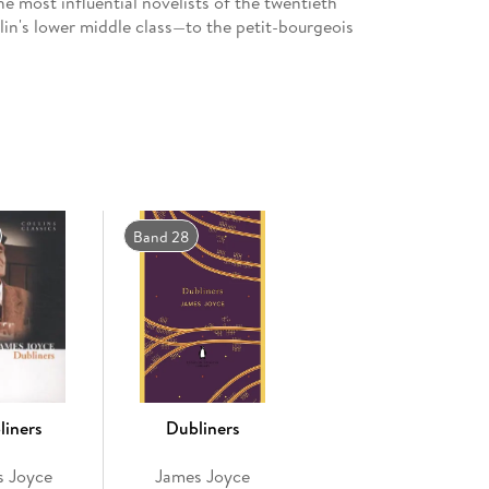
e most influential novelists of the twentieth
lin's lower middle class—to the petit-bourgeois
 and clerks. The result is a portrait of Dublin life
 of human experience played out against a defeated
mportant background information
 the book's historical context
Band 28
elp readers form their own interpretations
d modern perspectives on the work
sroom and book group interaction
s to broaden the reader's experience
tions of great works of literature enhanced by
scholarship provided in Enriched Classics enables
liners
Dubliners
e world's finest books to their full potential.
s Joyce
James Joyce