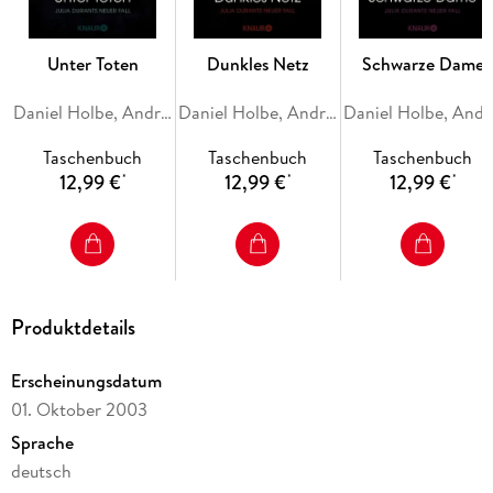
Ermittlungen, doch der Mörder erweist sich als schwer zu
fassen.
Unter Toten
Dunkles Netz
Schwarze Dame
Kaltes Blut
ist der sechste Band der erfolgreichen Julia Durant-Reihe
Daniel Holbe, Andreas Franz
Daniel Holbe, Andreas Franz
Danie
von
Bestsellerautor Andreas Franz
Taschenbuch
Taschenbuch
Taschenbuch
- ein
12,99 €
12,99 €
12,99 €
*
*
*
spannender deutscher Kriminalroman
mit einer starken Ermittlerin, atmosphärisch dicht und von
der ersten bis zur letzten Seite fesselnd.
Produktdetails
Erscheinungsdatum
01. Oktober 2003
Sprache
deutsch