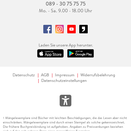
089 - 30 75 75 75
Mo. - Sa. 9.00 - 18.00 Uhr
Laden Sie unsere App herunter.
Datenschutz
AGB
Impressum
Widerrufsbelehrung
Datenschutzeinstellungen
Mängelexemplare sind Bücher mit leichten Beschädigungen, die das Lesen aber nicht
1
einschränken. Mängelexemplare sind durch einen Stempel als solche gekennzeichnet.
Die frühere Buchpreisbindung ist aufgehoben. Angaben zu Preissenkungen beziehen
sich auf den gebundenen Preis eines mangelfreien Exemplars.