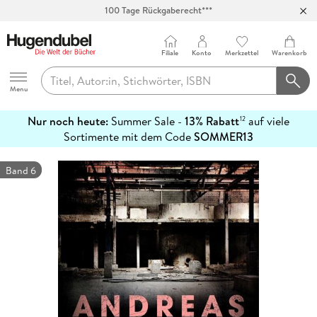
100 Tage Rückgaberecht***
Abholung in über 100 Filialen
Filiale
Konto
Merkzettel
Warenkorb
Hugendubel
Menu
Nur noch heute:
Summer Sale -
13% Rabatt
auf viele
12
mehr
Sortimente mit dem Code
SOMMER13
erfahren
Band 6