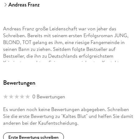
Andreas Franz
Andreas Franz große Leidenschaft war von jeher das
Schreiben. Bereits mit seinem ersten Erfolgsroman JUNG,
BLOND, TOT gelang es ihm, eine riesige Fangemeinde in
seinen Bann zu ziehen. Seitdem folgte Bestseller auf
Bestseller, die ihn zu Deutschlands erfolgreichstem
Krimiautor machten. Seinen ausgezeichneten Kontakten zu
Polizei und anderen Dienststellen ist die große Authentizität
seiner Kriminalromane zu verdanken. Andreas Franz starb im
Bewertungen
März 2011.
0 Bewertungen
Es wurden noch keine Bewertungen abgegeben. Schreiben
Sie die erste Bewertung zu "Kaltes Blut" und helfen Sie damit
anderen bei der Kaufentscheidung.
Erste Bewertung schreiben