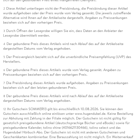
Diese Artikel unterliegen nicht der Preisbindung, die Preisbindung dieser Artikel
2
wurde aufgehoben oder der Preis wurde vom Verlag gesenkt. Die jeweils zutreffende
Alternative wird Ihnen auf der Artikelseite dargestellt. Angaben zu Preissenkungen
beziehen sich auf den vorherigen Preis.
Durch Öffnen der Leseprobe willigen Sie ein, dass Daten an den Anbieter der
3
Leseprobe übermittelt werden.
Der gebundene Preis dieses Artikels wird nach Ablauf des auf der Artikelseite
4
dargestellten Datums vom Verlag angehoben.
Der Preisvergleich bezieht sich auf die unverbindliche Preisempfehlung (UVP) des
5
Herstellers.
Der gebundene Preis dieses Artikels wurde vom Verlag gesenkt. Angaben zu
6
Preissenkungen beziehen sich auf den vorherigen Preis.
Die Preisbindung dieses Artikels wurde aufgehoben. Angaben zu Preissenkungen
7
beziehen sich auf den letzten gebundenen Preis.
Der gebundene Preis dieses Artikels wird nach Ablauf des auf der Artikelseite
8
dargestellten Datums vom Verlag angehoben.
Ihr Gutschein SOMMER13 gilt bis einschließlich 10.08.2026. Sie können den
12
Gutschein ausschließlich online einlösen unter www.hugendubel.de. Keine Bestellung
zur Abholung mit Zahlung in der Filiale möglich. Der Gutschein ist nicht gültig für
gesetzlich preisgebundene Artikel (deutschsprachige Bücher und eBooks) sowie für
preisgebundene Kalender, tolino shine (4016621130466), tolino select und das
Hugendubel Hörbuch Abo. Der Gutschein ist nicht mit anderen Gutscheinen und
Geschenkkarten kombinierbar. Eine Barauszahlung ist nicht möglich. Ein Weiterverkauf