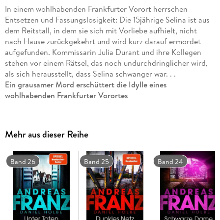
In einem wohlhabenden Frankfurter Vorort herrschen
Entsetzen und Fassungslosigkeit: Die 15jährige Selina ist aus
dem Reitstall, in dem sie sich mit Vorliebe aufhielt, nicht
nach Hause zurückgekehrt und wird kurz darauf ermordet
aufgefunden. Kommissarin Julia Durant und ihre Kollegen
stehen vor einem Rätsel, das noch undurchdringlicher wird,
als sich herausstellt, dass Selina schwanger war. . .
Ein grausamer Mord erschüttert die Idylle eines
wohlhabenden Frankfurter Vorortes
- Im sechsten Band der beliebten deutschen Krimi-Reihe von
Spiegel-Bestseller-Autor Andreas Franz
ermittelt die toughe Kommissarin
Mehr aus dieser Reihe
Julia Durant
in einem komplexen Fall.
Band 26
Band 25
Band 24
Die 15-jährige Selina kehrt eines Tages nicht aus dem Reitstall
nach Hause zurück. Kurz darauf wird sie ermordet
aufgefunden, und es stellt sich heraus, dass sie schwanger
war. Mit scharfem Blick für die Details und Gespür für die
menschlichen Abgründe führt Kommissarin Julia Durant die