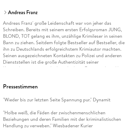
Andreas Franz
Andreas Franz' große Leidenschaft war von jeher das
Schreiben. Bereits mit seinem ersten Erfolgsroman JUNG,
BLOND, TOT gelang es ihm, unzählige Krimileser in seinen
Bann zu ziehen. Seitdem folgte Bestseller auf Bestseller, die
ihn zu Deutschlands erfolgreichstem Krimiautor machten.
Seinen ausgezeichneten Kontakten zu Polizei und anderen
Dienststellen ist die große Authentizität seiner
Kriminalromane zu verdanken. Andreas Franz starb im März
2011. Daniel Holbe, Jahrgang 1976, lebt mit seiner Familie in
der Wetterau unweit von Frankfurt. Insbesondere Krimis rund
Pressestimmen
um Frankfurt und Hessen faszinieren den lesebegeisterten
Daniel Holbe schon seit geraumer Zeit. So wurde er Andreas-
"Wieder bis zur letzten Seite Spannung pur." Dynamit
Franz-Fan - und schließlich selbst Autor. Als er einen Krimi
bei Droemer-Knaur anbot, war Daniel Holbe überrascht von
"Holbe weiß, die Fäden der zwischenmenschlichen
der Reaktion des Verlags: Ob er sich auch vorstellen könne,
Beziehungen und deren Familien mit der kriminalistischen
ein Projekt von Andreas Franz zu übernehmen? Daraus
Handlung zu verweben." Wiesbadener Kurier
entstand die "Todesmelodie", die zu einem Bestseller wurde.