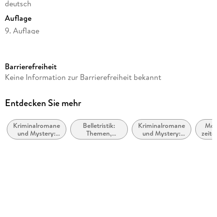
deutsch
Auflage
9. Auflage
Seitenanzahl
416
Barrierefreiheit
Reihe
Keine Information zur Barrierefreiheit bekannt
Julia Durant ermittelt, 19
Autor/Autorin
Entdecken Sie mehr
Andreas Franz, Daniel Holbe
Kriminalromane
Belletristik:
Kriminalromane
Mod
Verlag/Hersteller
und Mystery:
Themen,
und Mystery:
zeitg
Knaur Taschenbuch
weibliche
Stoffe, Motive:
Polizeiarbeit &
Bel
Ermittler
Regionalroman
Forensik
allg
Produktart
li
kartoniert
Gewicht
314 g
Größe (L/B/H)