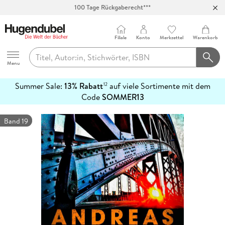
100 Tage Rückgaberecht***
Abholung in über 100 Filialen
Filiale
Konto
Merkzettel
Warenkorb
Hugendubel
Menu
Summer Sale:
13% Rabatt
auf viele Sortimente mit dem
12
mehr
Code
SOMMER13
erfahren
Band 19