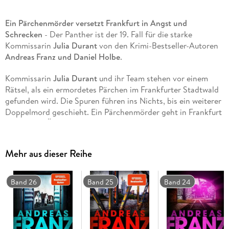
Ein Pärchenmörder versetzt Frankfurt in Angst und
Schrecken
- Der Panther ist der 19. Fall für die starke
Kommissarin
Julia Durant
von den Krimi-Bestseller-Autoren
Andreas Franz und Daniel Holbe
.
Kommissarin
Julia Durant
und ihr Team stehen vor einem
Rätsel, als ein ermordetes Pärchen im Frankfurter Stadtwald
gefunden wird. Die Spuren führen ins Nichts, bis ein weiterer
Doppelmord geschieht. Ein Pärchenmörder geht in Frankfurt
um und die Öffentlichkeit gerät in Panik. Eine Bürgerwehr
formiert sich und Julia Durant läuft die Zeit davon, denn der
Mörder schlägt in immer kürzeren Abständen zu. Gibt es eine
Mehr aus dieser Reihe
Verbindung zu einem alten Fall aus den 80er-Jahren? Doch
der damalige Täter wurde gefasst - und beging kurz darauf
Selbstmord.
Band 26
Band 25
Band 24
In
Der Panther
, dem 19. Band der beliebten
Julia Durant-Reihe
von den
Spiegel-Bestseller-Autoren
Andreas Franz und
Daniel Holbe, muss die starke Kommissarin alles geben, um