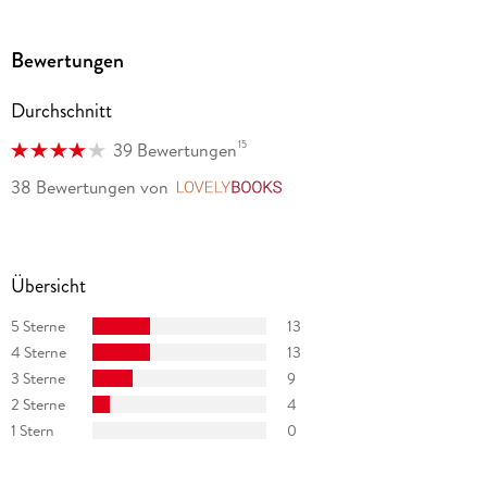
Es folgten "Tödlicher Absturz", "Teufelsbande", Die Hyäne" und
"Der Fänger", die allesamt die vorderen Plätze der Sellerlisten
eroberten.
Bewertungen
Durchschnitt
15
39 Bewertungen
38 Bewertungen
von
LovelyBooks
Übersicht
5 Sterne
13
4 Sterne
13
3 Sterne
9
2 Sterne
4
1 Stern
0