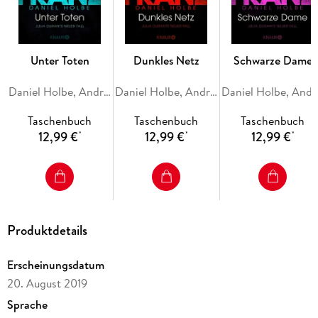
den
brutalen Serienmörder
zu stoppen. Ein spannender
Krimi
aus Frankfurt
, der Fans von
deutschen Kriminalromanen
in
den Bann ziehen wird.
Unter Toten
Dunkles Netz
Schwarze Dame
Daniel Holbe, Andreas Franz
Daniel Holbe, Andreas Franz
Danie
Taschenbuch
Taschenbuch
Taschenbuch
12,99 €
12,99 €
12,99 €
*
*
*
Produktdetails
Erscheinungsdatum
20. August 2019
Sprache