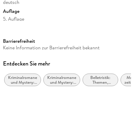
deutsch
Auflage
5. Auflage
Seitenanzahl
416
Barrierefreiheit
Reihe
Keine Information zur Barrierefreiheit bekannt
Julia Durant ermittelt, 18
Autor/Autorin
Entdecken Sie mehr
Andreas Franz, Daniel Holbe
Kriminalromane
Kriminalromane
Belletristik:
Mod
Verlag/Hersteller
und Mystery:
und Mystery:
Themen,
zeitg
Knaur Taschenbuch
weibliche
Polizeiarbeit &
Stoffe, Motive:
Bel
Ermittler
Forensik
Regionalroman
allg
Produktart
li
kartoniert
Gewicht
303 g
Größe (L/B/H)