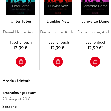
taucht Julia Durant ein in die Abgründe menschlicher
Doppelleben. Ein fesselnder deutscher
Kriminalroman
mit
packenden Wendungen und einer starken
Ermittlerin
, die
nicht locker lässt, bis die Wahrheit ans Licht kommt.
Unter Toten
Dunkles Netz
Schwarze Dame
Daniel Holbe, Andreas Franz
Daniel Holbe, Andreas Franz
Danie
Taschenbuch
Taschenbuch
Taschenbuch
12,99 €
12,99 €
12,99 €
*
*
*
Produktdetails
Erscheinungsdatum
20. August 2018
Sprache