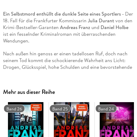
Ein Selbstmord enthüllt die dunkle Seite eines Sportlers -
Der
18. Fall für die Frankfurter Kommissarin
Julia Durant
von den
Krimi-Bestseller-Garanten
Andreas Franz
und
Daniel Holbe
ist ein fesselnder Kriminalroman mit überraschenden
Wendungen.
Nach außen hin genoss er einen tadellosen Ruf, doch nach
seinem Tod kommt die schockierende Wahrheit ans Licht:
Drogen, Glücksspiel, hohe Schulden und eine bevorstehende
Trennung. Kommissarin Julia Durant will den neuen
Erkenntnissen auf den Grund gehen, doch immer wieder
werden ihr Steine in den Weg gelegt. Durch Zufall stößt sie
Mehr aus dieser Reihe
auf einen Jahre zurückliegenden Mord an einer
Südeuropäerin, bei der Sein und Schein ebenfalls weit
auseinanderklafften. Gibt es eine Verbindung zwischen den
Band 26
Band 25
Band 24
beiden Todesfällen?
In
Blutwette
, dem 18. Band der spannenden Krimi-Reihe von
den Bestseller-Autoren Andreas Franz und Daniel Holbe,