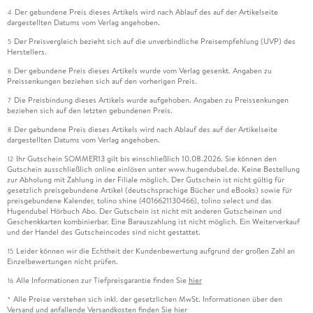
Der gebundene Preis dieses Artikels wird nach Ablauf des auf der Artikelseite
4
dargestellten Datums vom Verlag angehoben.
Der Preisvergleich bezieht sich auf die unverbindliche Preisempfehlung (UVP) des
5
Herstellers.
Der gebundene Preis dieses Artikels wurde vom Verlag gesenkt. Angaben zu
6
Preissenkungen beziehen sich auf den vorherigen Preis.
Die Preisbindung dieses Artikels wurde aufgehoben. Angaben zu Preissenkungen
7
beziehen sich auf den letzten gebundenen Preis.
Der gebundene Preis dieses Artikels wird nach Ablauf des auf der Artikelseite
8
dargestellten Datums vom Verlag angehoben.
Ihr Gutschein SOMMER13 gilt bis einschließlich 10.08.2026. Sie können den
12
Gutschein ausschließlich online einlösen unter www.hugendubel.de. Keine Bestellung
zur Abholung mit Zahlung in der Filiale möglich. Der Gutschein ist nicht gültig für
gesetzlich preisgebundene Artikel (deutschsprachige Bücher und eBooks) sowie für
preisgebundene Kalender, tolino shine (4016621130466), tolino select und das
Hugendubel Hörbuch Abo. Der Gutschein ist nicht mit anderen Gutscheinen und
Geschenkkarten kombinierbar. Eine Barauszahlung ist nicht möglich. Ein Weiterverkauf
und der Handel des Gutscheincodes sind nicht gestattet.
Leider können wir die Echtheit der Kundenbewertung aufgrund der großen Zahl an
15
Einzelbewertungen nicht prüfen.
Alle Informationen zur Tiefpreisgarantie finden Sie
hier
16
Alle Preise verstehen sich inkl. der gesetzlichen MwSt. Informationen über den
*
Versand und anfallende Versandkosten finden Sie
hier