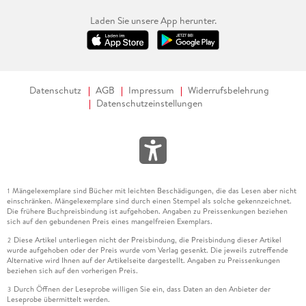
Laden Sie unsere App herunter.
Datenschutz
AGB
Impressum
Widerrufsbelehrung
Datenschutzeinstellungen
Mängelexemplare sind Bücher mit leichten Beschädigungen, die das Lesen aber nicht
1
einschränken. Mängelexemplare sind durch einen Stempel als solche gekennzeichnet.
Die frühere Buchpreisbindung ist aufgehoben. Angaben zu Preissenkungen beziehen
sich auf den gebundenen Preis eines mangelfreien Exemplars.
Diese Artikel unterliegen nicht der Preisbindung, die Preisbindung dieser Artikel
2
wurde aufgehoben oder der Preis wurde vom Verlag gesenkt. Die jeweils zutreffende
Alternative wird Ihnen auf der Artikelseite dargestellt. Angaben zu Preissenkungen
beziehen sich auf den vorherigen Preis.
Durch Öffnen der Leseprobe willigen Sie ein, dass Daten an den Anbieter der
3
Leseprobe übermittelt werden.