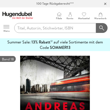
100 Tage Rückgaberecht***
Abholung in über 100 Filialen
Filiale
Konto
Merkzettel
Warenkorb
Hugendubel
Menu
Summer Sale:
13% Rabatt
auf viele Sortimente mit dem
12
mehr
Code
SOMMER13
erfahren
Band 18