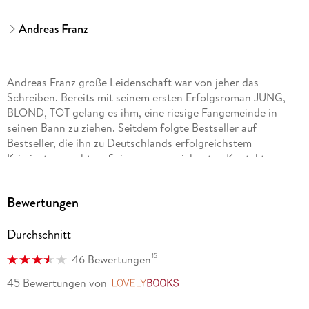
Andreas Franz
Andreas Franz große Leidenschaft war von jeher das
Schreiben. Bereits mit seinem ersten Erfolgsroman JUNG,
BLOND, TOT gelang es ihm, eine riesige Fangemeinde in
seinen Bann zu ziehen. Seitdem folgte Bestseller auf
Bestseller, die ihn zu Deutschlands erfolgreichstem
Krimiautor machten. Seinen ausgezeichneten Kontakten zu
Polizei und anderen Dienststellen ist die große Authentizität
seiner Kriminalromane zu verdanken. Andreas Franz starb im
Bewertungen
März 2011.
Durchschnitt
15
46 Bewertungen
Daniel Holbe, Jahrgang 1976, lebt mit seiner Familie im
oberhessischen Vogelsbergkreis. Insbesondere Krimis rund
45 Bewertungen
von
LovelyBooks
um Frankfurt und Hessen faszinierten den lesebegeisterten
Daniel Holbe schon seit geraumer Zeit. So wurde er Andreas-