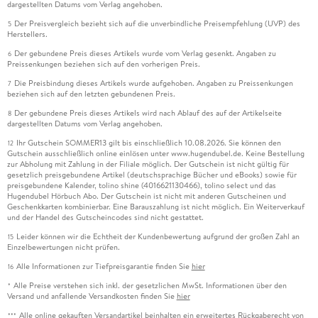
dargestellten Datums vom Verlag angehoben.
Der Preisvergleich bezieht sich auf die unverbindliche Preisempfehlung (UVP) des
5
Herstellers.
Der gebundene Preis dieses Artikels wurde vom Verlag gesenkt. Angaben zu
6
Preissenkungen beziehen sich auf den vorherigen Preis.
Die Preisbindung dieses Artikels wurde aufgehoben. Angaben zu Preissenkungen
7
beziehen sich auf den letzten gebundenen Preis.
Der gebundene Preis dieses Artikels wird nach Ablauf des auf der Artikelseite
8
dargestellten Datums vom Verlag angehoben.
Ihr Gutschein SOMMER13 gilt bis einschließlich 10.08.2026. Sie können den
12
Gutschein ausschließlich online einlösen unter www.hugendubel.de. Keine Bestellung
zur Abholung mit Zahlung in der Filiale möglich. Der Gutschein ist nicht gültig für
gesetzlich preisgebundene Artikel (deutschsprachige Bücher und eBooks) sowie für
preisgebundene Kalender, tolino shine (4016621130466), tolino select und das
Hugendubel Hörbuch Abo. Der Gutschein ist nicht mit anderen Gutscheinen und
Geschenkkarten kombinierbar. Eine Barauszahlung ist nicht möglich. Ein Weiterverkauf
und der Handel des Gutscheincodes sind nicht gestattet.
Leider können wir die Echtheit der Kundenbewertung aufgrund der großen Zahl an
15
Einzelbewertungen nicht prüfen.
Alle Informationen zur Tiefpreisgarantie finden Sie
hier
16
Alle Preise verstehen sich inkl. der gesetzlichen MwSt. Informationen über den
*
Versand und anfallende Versandkosten finden Sie
hier
Alle online gekauften Versandartikel beinhalten ein erweitertes Rückgaberecht von
***