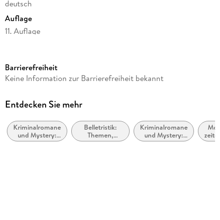
deutsch
Auflage
11. Auflage
Seitenanzahl
416
Barrierefreiheit
Reihe
Keine Information zur Barrierefreiheit bekannt
Julia Durant ermittelt, 15
Autor/Autorin
Entdecken Sie mehr
Andreas Franz, Daniel Holbe
Kriminalromane
Belletristik:
Kriminalromane
Mod
Verlag/Hersteller
und Mystery:
Themen,
und Mystery:
zeitg
Knaur Taschenbuch
weibliche
Stoffe, Motive:
Polizeiarbeit &
Bel
Ermittler
Regionalroman
Forensik
allg
Produktart
li
kartoniert
Gewicht
362 g
Größe (L/B/H)