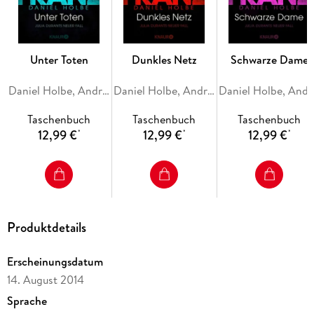
Unter Toten
Dunkles Netz
Schwarze Dame
Daniel Holbe, Andreas Franz
Daniel Holbe, Andreas Franz
Danie
Taschenbuch
Taschenbuch
Taschenbuch
12,99 €
12,99 €
12,99 €
*
*
*
Produktdetails
Erscheinungsdatum
14. August 2014
Sprache