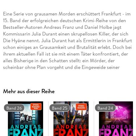
Eine Serie von grausamen Morden erschüttert Frankfurt - im
15. Band der erfolgreichen deutschen Krimi-Reihe von den
Bestseller-Autoren Andreas Franz und Daniel Holbe jagt
Kommissarin Julia Durant einen skrupellosen Killer, der sich
Die Hyäne nennt. Julia Durant hat als Ermittlerin in Frankfurt
schon einiges an Grausamkeit und Brutalität erlebt. Doch bei
ihrem aktuellen Fall ist sie mit einem Täter konfrontiert, der
alles Bisherige in den Schatten stellt: ein Mörder, der
scheinbar ohne Plan vorgeht und die Eingeweide seiner
Opfer an die Polizei schickt. Er nennt sich "Die Hyäne" und
hinterlässt eine Spur von Verstümmelung und Kannibalismus
in der Stadt. Kommissarin Julia Durant und ihr Team müssen
Mehr aus dieser Reihe
alles daransetzen, den brutalen Serienkiller zu stoppen, bevor
er weiter unschuldige Frauen stalkt und ermordet. Ein
atemloser Wettlauf gegen die Zeit beginnt. Die Hyäne, der 15.
Band 26
Band 25
Band 24
Fall für die toughe Kommissarin Julia Durant von den
Spiegel-Bestseller-Autoren Andreas Franz und Daniel Holbe,
ist ein fesselnder deutscher Kriminalroman, atmosphärisch
dicht und von der ersten bis zur letzten Seite spannend!