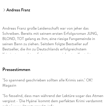
Andreas Franz
Andreas Franz große Leidenschaft war von jeher das
Schreiben. Bereits mit seinem ersten Erfolgsroman JUNG,
BLOND, TOT gelang es ihm, eine riesige Fangemeinde in
seinen Bann zu ziehen. Seitdem folgte Bestseller auf
Bestseller, die ihn zu Deutschlands erfolgreichstem
Krimiautor machten. Seinen ausgezeichneten Kontakten zu
Polizei und anderen Dienststellen ist die große Authentizität
seiner Kriminalromane zu verdanken. Andreas Franz starb im
Pressestimmen
März 2011.
"So spannend geschrieben sollten alle Krimis sein." OK!
Magazin
Daniel Holbe, Jahrgang 1976, lebt mit seiner Familie im
oberhessischen Vogelsbergkreis. Insbesondere Krimis rund
"So fesselnd, dass man während der Lektüre sogar das Atmen
um Frankfurt und Hessen faszinierten den lesebegeisterten
vergisst - 'Die Hyäne' kommt dem perfekten Krimi verdammt
Daniel Holbe schon seit geraumer Zeit. So wurde er Andreas-