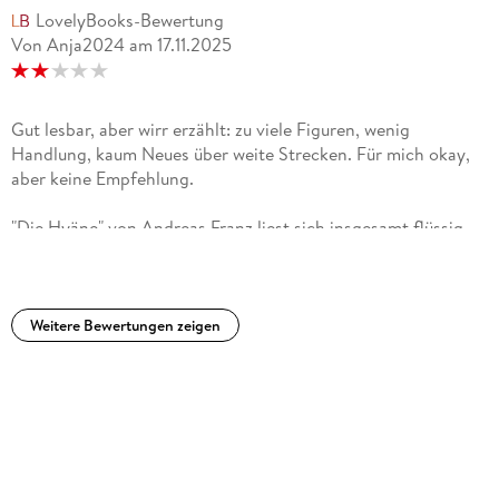
LovelyBooks-Bewertung
Von Anja2024
am
17.11.2025
Gut lesbar, aber wirr erzählt: zu viele Figuren, wenig
Handlung, kaum Neues über weite Strecken. Für mich okay,
aber keine Empfehlung.
"Die Hyäne" von Andreas Franz liest sich insgesamt flüssig,
doch wirklich überzeugen konnte mich der Krimi nicht. Die
Handlung bleibt über lange Strecken erstaunlich ereignisarm;
fast zwei Drittel des Buches bringen kaum neue
Entwicklungen. Statt Spannung entsteht häufig Verwirrung,
Weitere Bewertungen zeigen
weil sehr viele Figuren eingeführt werden, von denen einige
keine erkennbare Bedeutung für die Geschichte haben.
Zudem tragen manche Charaktere ähnliche oder sogar
identische Namen, was den Überblick zusätzlich erschwert.
Zwar ist der Stil angenehm und grundsätzlich leicht
zugänglich, doch das reicht nicht, um die inhaltlichen
Schwächen auszugleichen. Für mich war das Buch okay, aber