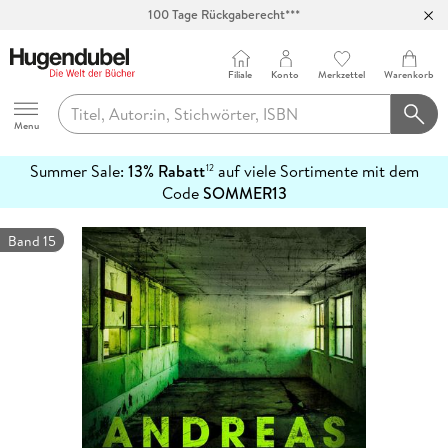
100 Tage Rückgaberecht***
Abholung in über 100 Filialen
Filiale
Konto
Merkzettel
Warenkorb
Hugendubel
Menu
Summer Sale:
13% Rabatt
auf viele Sortimente mit dem
12
mehr
Code
SOMMER13
erfahren
Band 15