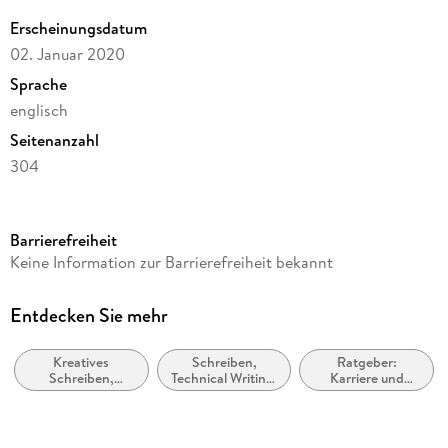
Erscheinungsdatum
02. Januar 2020
Sprache
englisch
Seitenanzahl
304
Reihe
Canongate Canons
Barrierefreiheit
Autor/Autorin
Keine Information zur Barrierefreiheit bekannt
Anne Lamott
Verlag/Hersteller
Entdecken Sie mehr
Canongate Books
Kreatives
Schreiben,
Ratgeber:
Produktart
Schreiben,
Technical Writing,
Karriere und
kartoniert
Handbücher
Styleguides
Erfolg
Gewicht
208 g