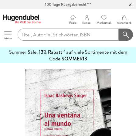
Abholung in über 100 Filialen
Filiale
Konto
Merkzettel
Warenkorb
Hugendubel
Menu
Summer Sale:
13% Rabatt
auf viele Sortimente mit dem
12
mehr
Code
SOMMER13
erfahren