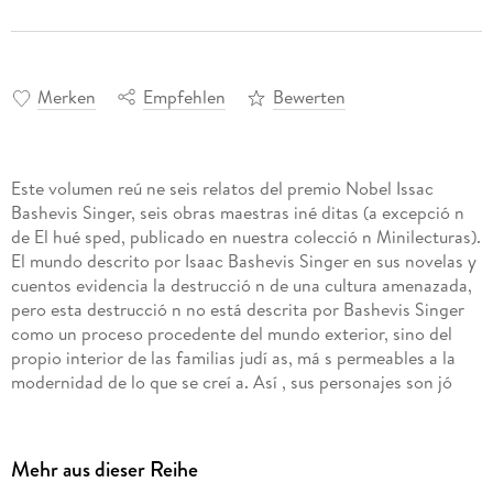
Merken
Empfehlen
Bewerten
Este volumen reú ne seis relatos del premio Nobel Issac
Bashevis Singer, seis obras maestras iné ditas (a excepció n
de El hué sped, publicado en nuestra colecció n Minilecturas).
El mundo descrito por Isaac Bashevis Singer en sus novelas y
cuentos evidencia la destrucció n de una cultura amenazada,
pero esta destrucció n no está descrita por Bashevis Singer
como un proceso procedente del mundo exterior, sino del
propio interior de las familias judí as, má s permeables a la
modernidad de lo que se creí a. Así , sus personajes son jó
venes destinados a ser rabinos que pierden la fe, mujeres
judeo-polacas que se marchan al extranjero o que se casan
con gentiles, o familias que despué s de hacer fortuna se
Mehr aus dieser Reihe
olvidan de sus propias tradiciones.