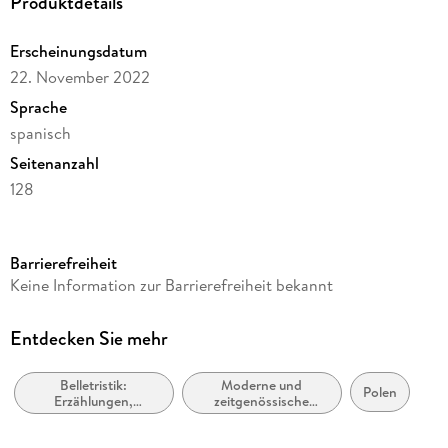
Produktdetails
Erscheinungsdatum
22. November 2022
Sprache
spanisch
Seitenanzahl
128
Reihe
Otras Latitudes
Barrierefreiheit
Autor/Autorin
Keine Information zur Barrierefreiheit bekannt
Isaac Bashevis Singer
Verlag/Hersteller
Entdecken Sie mehr
Batiscafo
Belletristik:
Moderne und
Produktart
Polen
Erzählungen,
zeitgenössische
kartoniert
Kurzgeschichten,
Belletristik: allgemein
Short Stories
und literarisch
Gewicht