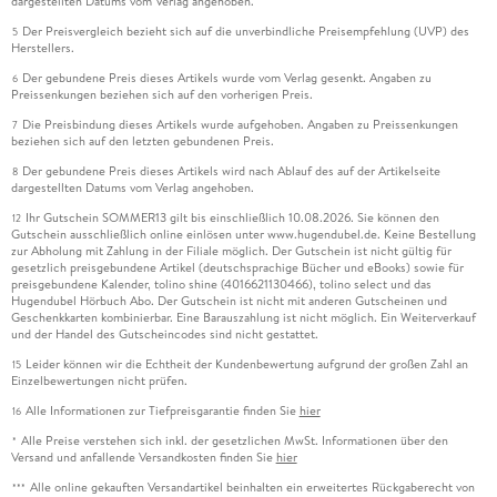
dargestellten Datums vom Verlag angehoben.
Der Preisvergleich bezieht sich auf die unverbindliche Preisempfehlung (UVP) des
5
Herstellers.
Der gebundene Preis dieses Artikels wurde vom Verlag gesenkt. Angaben zu
6
Preissenkungen beziehen sich auf den vorherigen Preis.
Die Preisbindung dieses Artikels wurde aufgehoben. Angaben zu Preissenkungen
7
beziehen sich auf den letzten gebundenen Preis.
Der gebundene Preis dieses Artikels wird nach Ablauf des auf der Artikelseite
8
dargestellten Datums vom Verlag angehoben.
Ihr Gutschein SOMMER13 gilt bis einschließlich 10.08.2026. Sie können den
12
Gutschein ausschließlich online einlösen unter www.hugendubel.de. Keine Bestellung
zur Abholung mit Zahlung in der Filiale möglich. Der Gutschein ist nicht gültig für
gesetzlich preisgebundene Artikel (deutschsprachige Bücher und eBooks) sowie für
preisgebundene Kalender, tolino shine (4016621130466), tolino select und das
Hugendubel Hörbuch Abo. Der Gutschein ist nicht mit anderen Gutscheinen und
Geschenkkarten kombinierbar. Eine Barauszahlung ist nicht möglich. Ein Weiterverkauf
und der Handel des Gutscheincodes sind nicht gestattet.
Leider können wir die Echtheit der Kundenbewertung aufgrund der großen Zahl an
15
Einzelbewertungen nicht prüfen.
Alle Informationen zur Tiefpreisgarantie finden Sie
hier
16
Alle Preise verstehen sich inkl. der gesetzlichen MwSt. Informationen über den
*
Versand und anfallende Versandkosten finden Sie
hier
Alle online gekauften Versandartikel beinhalten ein erweitertes Rückgaberecht von
***