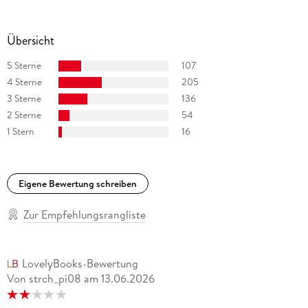
Regisseur tätig war.
Übersicht
Wolfgang Jeske (1951-2012) arbeitete seit 1981 als Lektor mit
dem Schwerpunkt Brecht im Suhrkamp Verlag. Er war
5 Sterne
107
Herausgeber mehrerer Brecht-Editionen, u. a. »Brechts
4 Sterne
205
Romane«, »Tagebuch No. 10. 1913«, »Reisen im Exil«, »Die
3 Sterne
136
unwürdige Greisin und andere Geschichten«.
2 Sterne
54
1 Stern
16
Eigene Bewertung schreiben
Zur Empfehlungsrangliste
LovelyBooks-Bewertung
Von strch_pi08
am
13.06.2026