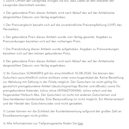
Durch Öffnen der Leseprobe willigen Sie ein, dass Daten an den Anbieter der
3
Leseprobe übermittelt werden.
Der gebundene Preis dieses Artikels wird nach Ablauf des auf der Artikelseite
4
dargestellten Datums vom Verlag angehoben.
Der Preisvergleich bezieht sich auf die unverbindliche Preisempfehlung (UVP) des
5
Herstellers.
Der gebundene Preis dieses Artikels wurde vom Verlag gesenkt. Angaben zu
6
Preissenkungen beziehen sich auf den vorherigen Preis.
Die Preisbindung dieses Artikels wurde aufgehoben. Angaben zu Preissenkungen
7
beziehen sich auf den letzten gebundenen Preis.
Der gebundene Preis dieses Artikels wird nach Ablauf des auf der Artikelseite
8
dargestellten Datums vom Verlag angehoben.
Ihr Gutschein SOMMER13 gilt bis einschließlich 10.08.2026. Sie können den
12
Gutschein ausschließlich online einlösen unter www.hugendubel.de. Keine Bestellung
zur Abholung mit Zahlung in der Filiale möglich. Der Gutschein ist nicht gültig für
gesetzlich preisgebundene Artikel (deutschsprachige Bücher und eBooks) sowie für
preisgebundene Kalender, tolino shine (4016621130466), tolino select und das
Hugendubel Hörbuch Abo. Der Gutschein ist nicht mit anderen Gutscheinen und
Geschenkkarten kombinierbar. Eine Barauszahlung ist nicht möglich. Ein Weiterverkauf
und der Handel des Gutscheincodes sind nicht gestattet.
Leider können wir die Echtheit der Kundenbewertung aufgrund der großen Zahl an
15
Einzelbewertungen nicht prüfen.
Alle Informationen zur Tiefpreisgarantie finden Sie
hier
16