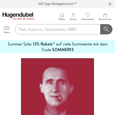
100 Tage Rückgaberecht***
Abholung in über 100 Filialen
Filiale
Konto
Merkzettel
Warenkorb
Hugendubel
Menu
Summer Sale:
13% Rabatt
auf viele Sortimente mit dem
12
mehr
Code
SOMMER13
erfahren