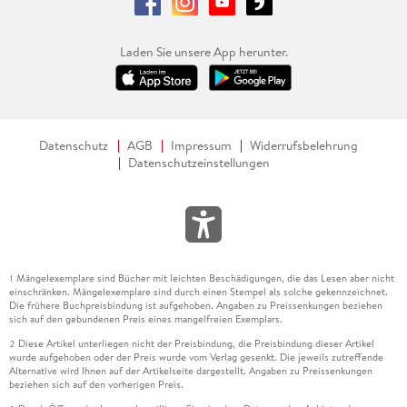
Laden Sie unsere App herunter.
Datenschutz
AGB
Impressum
Widerrufsbelehrung
Datenschutzeinstellungen
Mängelexemplare sind Bücher mit leichten Beschädigungen, die das Lesen aber nicht
1
einschränken. Mängelexemplare sind durch einen Stempel als solche gekennzeichnet.
Die frühere Buchpreisbindung ist aufgehoben. Angaben zu Preissenkungen beziehen
sich auf den gebundenen Preis eines mangelfreien Exemplars.
Diese Artikel unterliegen nicht der Preisbindung, die Preisbindung dieser Artikel
2
wurde aufgehoben oder der Preis wurde vom Verlag gesenkt. Die jeweils zutreffende
Alternative wird Ihnen auf der Artikelseite dargestellt. Angaben zu Preissenkungen
beziehen sich auf den vorherigen Preis.