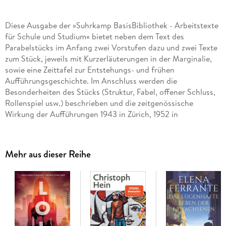
Diese Ausgabe der »Suhrkamp BasisBibliothek - Arbeitstexte
für Schule und Studium« bietet neben dem Text des
Parabelstücks im Anfang zwei Vorstufen dazu und zwei Texte
zum Stück, jeweils mit Kurzerläuterungen in der Marginalie,
sowie eine Zeittafel zur Entstehungs- und frühen
Aufführungsgeschichte. Im Anschluss werden die
Besonderheiten des Stücks (Struktur, Fabel, offener Schluss,
Rollenspiel usw.) beschrieben und die zeitgenössische
Wirkung der Aufführungen 1943 in Zürich, 1952 in
Frankfurt/M. und 1956 in Rostock anhand ausgewählter
Kritiken dokumentiert. Es folgen Literaturhinweise und
ausführliche Wort- und Sacherläuterungen. Kommentierte
Mehr aus dieser Reihe
Ausgabe