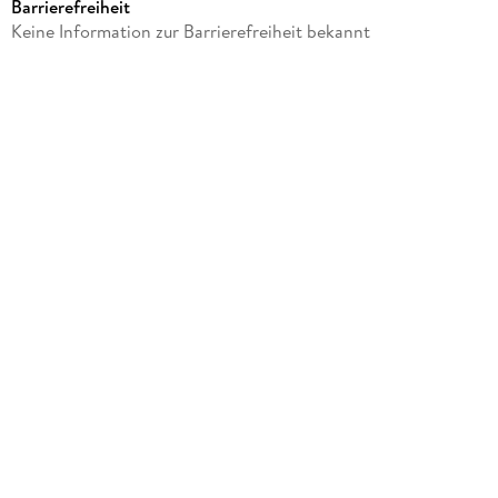
Barrierefreiheit
Autor/Autorin
Keine Information zur Barrierefreiheit bekannt
Countee Cullen
Verlag/Hersteller
Dover Publications Inc.
Produktart
kartoniert
Gewicht
80 g
Größe (L/B/H)
126/204/9 mm
ISBN
9780486852027