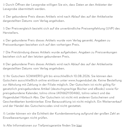
Durch Öffnen der Leseprobe willigen Sie ein, dass Daten an den Anbieter der
3
Leseprobe übermittelt werden.
Der gebundene Preis dieses Artikels wird nach Ablauf des auf der Artikelseite
4
dargestellten Datums vom Verlag angehoben.
Der Preisvergleich bezieht sich auf die unverbindliche Preisempfehlung (UVP) des
5
Herstellers.
Der gebundene Preis dieses Artikels wurde vom Verlag gesenkt. Angaben zu
6
Preissenkungen beziehen sich auf den vorherigen Preis.
Die Preisbindung dieses Artikels wurde aufgehoben. Angaben zu Preissenkungen
7
beziehen sich auf den letzten gebundenen Preis.
Der gebundene Preis dieses Artikels wird nach Ablauf des auf der Artikelseite
8
dargestellten Datums vom Verlag angehoben.
Ihr Gutschein SOMMER13 gilt bis einschließlich 10.08.2026. Sie können den
12
Gutschein ausschließlich online einlösen unter www.hugendubel.de. Keine Bestellung
zur Abholung mit Zahlung in der Filiale möglich. Der Gutschein ist nicht gültig für
gesetzlich preisgebundene Artikel (deutschsprachige Bücher und eBooks) sowie für
preisgebundene Kalender, tolino shine (4016621130466), tolino select und das
Hugendubel Hörbuch Abo. Der Gutschein ist nicht mit anderen Gutscheinen und
Geschenkkarten kombinierbar. Eine Barauszahlung ist nicht möglich. Ein Weiterverkauf
und der Handel des Gutscheincodes sind nicht gestattet.
Leider können wir die Echtheit der Kundenbewertung aufgrund der großen Zahl an
15
Einzelbewertungen nicht prüfen.
Alle Informationen zur Tiefpreisgarantie finden Sie
hier
16