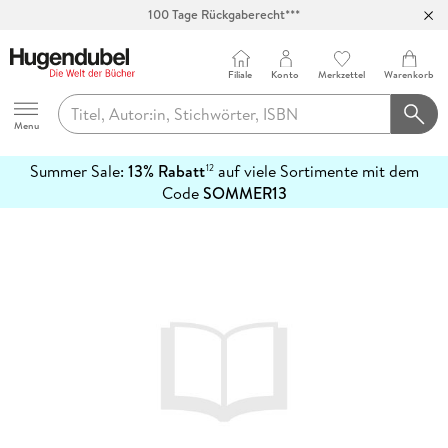
100 Tage Rückgaberecht***
Abholung in über 100 Filialen
Filiale
Konto
Merkzettel
Warenkorb
Hugendubel
Menu
Summer Sale:
13% Rabatt
auf viele Sortimente mit dem
12
mehr
Code
SOMMER13
erfahren