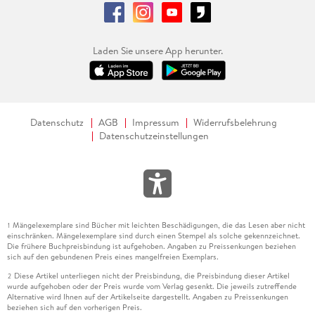
Laden Sie unsere App herunter.
Datenschutz
AGB
Impressum
Widerrufsbelehrung
Datenschutzeinstellungen
Mängelexemplare sind Bücher mit leichten Beschädigungen, die das Lesen aber nicht
1
einschränken. Mängelexemplare sind durch einen Stempel als solche gekennzeichnet.
Die frühere Buchpreisbindung ist aufgehoben. Angaben zu Preissenkungen beziehen
sich auf den gebundenen Preis eines mangelfreien Exemplars.
Diese Artikel unterliegen nicht der Preisbindung, die Preisbindung dieser Artikel
2
wurde aufgehoben oder der Preis wurde vom Verlag gesenkt. Die jeweils zutreffende
Alternative wird Ihnen auf der Artikelseite dargestellt. Angaben zu Preissenkungen
beziehen sich auf den vorherigen Preis.