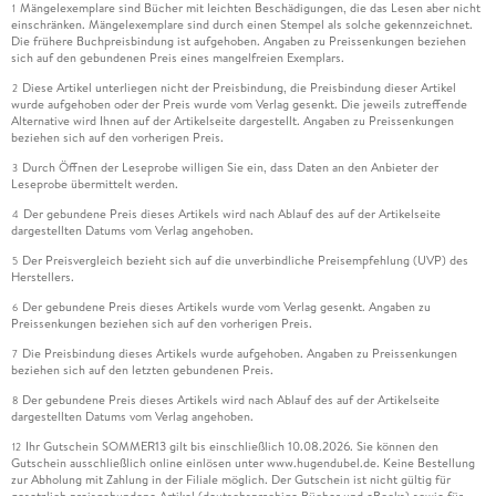
Mängelexemplare sind Bücher mit leichten Beschädigungen, die das Lesen aber nicht
1
einschränken. Mängelexemplare sind durch einen Stempel als solche gekennzeichnet.
Die frühere Buchpreisbindung ist aufgehoben. Angaben zu Preissenkungen beziehen
sich auf den gebundenen Preis eines mangelfreien Exemplars.
Diese Artikel unterliegen nicht der Preisbindung, die Preisbindung dieser Artikel
2
wurde aufgehoben oder der Preis wurde vom Verlag gesenkt. Die jeweils zutreffende
Alternative wird Ihnen auf der Artikelseite dargestellt. Angaben zu Preissenkungen
beziehen sich auf den vorherigen Preis.
Durch Öffnen der Leseprobe willigen Sie ein, dass Daten an den Anbieter der
3
Leseprobe übermittelt werden.
Der gebundene Preis dieses Artikels wird nach Ablauf des auf der Artikelseite
4
dargestellten Datums vom Verlag angehoben.
Der Preisvergleich bezieht sich auf die unverbindliche Preisempfehlung (UVP) des
5
Herstellers.
Der gebundene Preis dieses Artikels wurde vom Verlag gesenkt. Angaben zu
6
Preissenkungen beziehen sich auf den vorherigen Preis.
Die Preisbindung dieses Artikels wurde aufgehoben. Angaben zu Preissenkungen
7
beziehen sich auf den letzten gebundenen Preis.
Der gebundene Preis dieses Artikels wird nach Ablauf des auf der Artikelseite
8
dargestellten Datums vom Verlag angehoben.
Ihr Gutschein SOMMER13 gilt bis einschließlich 10.08.2026. Sie können den
12
Gutschein ausschließlich online einlösen unter www.hugendubel.de. Keine Bestellung
zur Abholung mit Zahlung in der Filiale möglich. Der Gutschein ist nicht gültig für