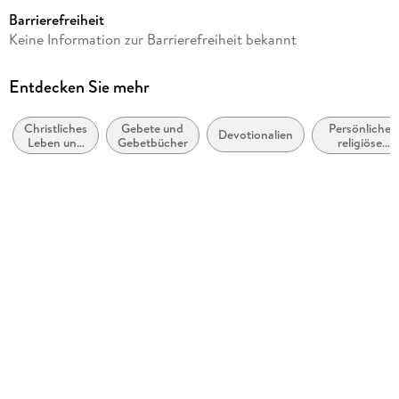
Thomas À Kempis
Barrierefreiheit
Verlag/Hersteller
Keine Information zur Barrierefreiheit bekannt
Dover Publications
Produktart
Entdecken Sie mehr
kartoniert
Christliches
Gebete und
Persönliche
Gewicht
Devotionalien
Leben und
Gebetbücher
religiöse
218 g
christliche
Zeugnisse
Praxis
und
Größe (L/B/H)
inspirierende
Populärwerke
201/124/23 mm
ISBN
9780486852287