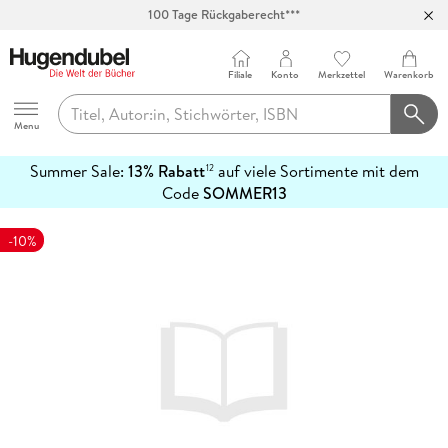
100 Tage Rückgaberecht***
Abholung in über 100 Filialen
Filiale
Konto
Merkzettel
Warenkorb
Hugendubel
Menu
Summer Sale:
13% Rabatt
auf viele Sortimente mit dem
12
mehr
Code
SOMMER13
erfahren
-10%