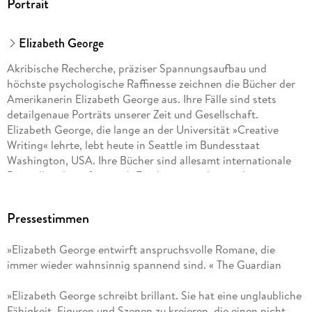
Portrait
Elizabeth George
Akribische Recherche, präziser Spannungsaufbau und
höchste psychologische Raffinesse zeichnen die Bücher der
Amerikanerin Elizabeth George aus. Ihre Fälle sind stets
detailgenaue Porträts unserer Zeit und Gesellschaft.
Elizabeth George, die lange an der Universität »Creative
Writing« lehrte, lebt heute in Seattle im Bundesstaat
Washington, USA. Ihre Bücher sind allesamt internationale
Bestseller, die sofort nach Erscheinen nicht nur die
Spitzenplätze der deutschen Verkaufscharts erklimmen. Ihre
Lynley-Havers-Romane wurden von der BBC verfilmt und
Pressestimmen
auch im deutschen Fernsehen mit großem Erfolg
ausgestrahlt.
»Elizabeth George entwirft anspruchsvolle Romane, die
immer wieder wahnsinnig spannend sind. « The Guardian
»Elizabeth George schreibt brillant. Sie hat eine unglaubliche
Fähigkeit, Figuren und Szenen zu kreieren, die einen nicht