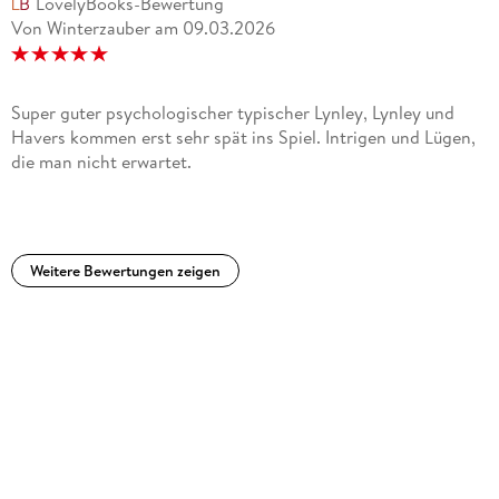
LovelyBooks-Bewertung
allmählich zum Kulminationspunkt führen.Lynley und Havers
Von Winterzauber
am
09.03.2026
stoßen erst später dazu und zeigen Fehler der Ermittlerin vor
Ort auf, was aber die eigentliche Auflösung nicht besser
macht...
Super guter psychologischer typischer Lynley, Lynley und
Havers kommen erst sehr spät ins Spiel. Intrigen und Lügen,
die man nicht erwartet.
Weitere Bewertungen zeigen