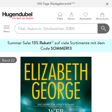
Abholung in über 100 Filialen
Filiale
Konto
Merkzettel
Warenkorb
Hugendubel
Menu
Summer Sale:
13% Rabatt
auf viele Sortimente mit dem
12
mehr
Code
SOMMER13
erfahren
Band 22