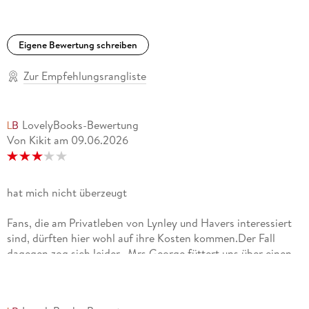
Eigene Bewertung schreiben
Zur Empfehlungsrangliste
LovelyBooks-Bewertung
Von Kikit
am
09.06.2026
hat mich nicht überzeugt
Fans, die am Privatleben von Lynley und Havers interessiert
sind, dürften hier wohl auf ihre Kosten kommen.Der Fall
dagegen zog sich leider...Mrs.George füttert uns über einen
längeren Zeitraum mit den langwierigen Ermittlungen der
Polizei vor Ort sowie den Tagebuchnotizen des Opfers, die
sich irgendwann mit einander verschränken und den Leser