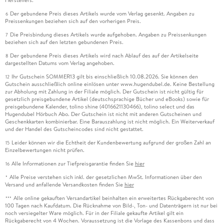
Der gebundene Preis dieses Artikels wurde vom Verlag gesenkt. Angaben zu
6
Preissenkungen beziehen sich auf den vorherigen Preis.
Die Preisbindung dieses Artikels wurde aufgehoben. Angaben zu Preissenkungen
7
beziehen sich auf den letzten gebundenen Preis.
Der gebundene Preis dieses Artikels wird nach Ablauf des auf der Artikelseite
8
dargestellten Datums vom Verlag angehoben.
Ihr Gutschein SOMMER13 gilt bis einschließlich 10.08.2026. Sie können den
12
Gutschein ausschließlich online einlösen unter www.hugendubel.de. Keine Bestellung
zur Abholung mit Zahlung in der Filiale möglich. Der Gutschein ist nicht gültig für
gesetzlich preisgebundene Artikel (deutschsprachige Bücher und eBooks) sowie für
preisgebundene Kalender, tolino shine (4016621130466), tolino select und das
Hugendubel Hörbuch Abo. Der Gutschein ist nicht mit anderen Gutscheinen und
Geschenkkarten kombinierbar. Eine Barauszahlung ist nicht möglich. Ein Weiterverkauf
und der Handel des Gutscheincodes sind nicht gestattet.
Leider können wir die Echtheit der Kundenbewertung aufgrund der großen Zahl an
15
Einzelbewertungen nicht prüfen.
Alle Informationen zur Tiefpreisgarantie finden Sie
hier
16
Alle Preise verstehen sich inkl. der gesetzlichen MwSt. Informationen über den
*
Versand und anfallende Versandkosten finden Sie
hier
Alle online gekauften Versandartikel beinhalten ein erweitertes Rückgaberecht von
***
100 Tagen nach Kaufdatum. Die Rücknahme von Bild-, Ton- und Datenträgern ist nur bei
noch versiegelter Ware möglich. Für in der Filiale gekaufte Artikel gilt ein
Rückgaberecht von 4 Wochen. Voraussetzung ist die Vorlage des Kassenbons und dass