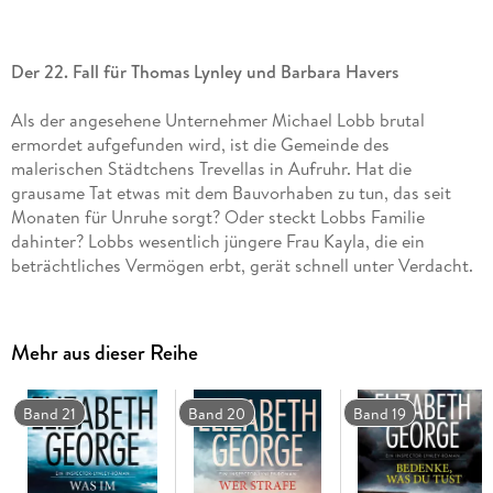
Der 22. Fall für Thomas Lynley und Barbara Havers
Als der angesehene Unternehmer Michael Lobb brutal
ermordet aufgefunden wird, ist die Gemeinde des
malerischen Städtchens Trevellas in Aufruhr. Hat die
grausame Tat etwas mit dem Bauvorhaben zu tun, das seit
Monaten für Unruhe sorgt? Oder steckt Lobbs Familie
dahinter? Lobbs wesentlich jüngere Frau Kayla, die ein
beträchtliches Vermögen erbt, gerät schnell unter Verdacht.
Doch dann führt eine unerwartete Spur zu Detective Thomas
Lynley, der sich gemeinsam mit DS Barbara Havers sofort in
die Ermittlungen einschaltet. Unversehens geraten sie in ein
Mehr aus dieser Reihe
gefährliches Labyrinth aus Habgier, Betrug und Neid, in dem
die Suche nach der Wahrheit schon bald ein weiteres Opfer
fordert.
Band 21
Band 20
Band 19