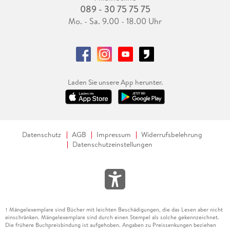
089 - 30 75 75 75
Mo. - Sa. 9.00 - 18.00 Uhr
Laden Sie unsere App herunter.
Datenschutz
AGB
Impressum
Widerrufsbelehrung
Datenschutzeinstellungen
Mängelexemplare sind Bücher mit leichten Beschädigungen, die das Lesen aber nicht
1
einschränken. Mängelexemplare sind durch einen Stempel als solche gekennzeichnet.
Die frühere Buchpreisbindung ist aufgehoben. Angaben zu Preissenkungen beziehen