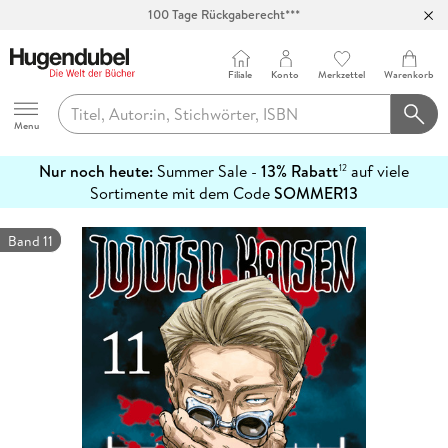
100 Tage Rückgaberecht***
Abholung in über 100 Filialen
Filiale
Konto
Merkzettel
Warenkorb
Hugendubel
Menu
Nur noch heute:
Summer Sale -
13% Rabatt
auf viele
12
mehr
Sortimente mit dem Code
SOMMER13
erfahren
Band 11