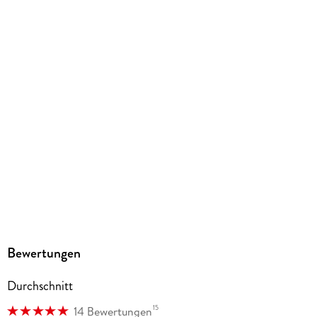
Größe (L/B/H)
183/129/15 mm
ISBN
9782889514366
Herstelleradresse
Pegasus Manga GmbH, Chausseestr. 20, 10115 Berlin,
kaze.vertrieb@harpercollins.de
Bewertungen
Durchschnitt
15
14 Bewertungen