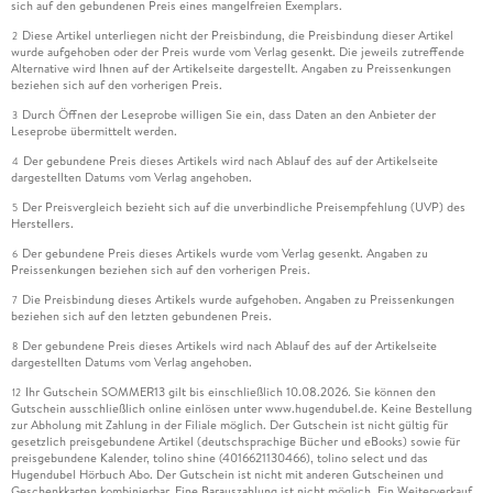
sich auf den gebundenen Preis eines mangelfreien Exemplars.
Diese Artikel unterliegen nicht der Preisbindung, die Preisbindung dieser Artikel
2
wurde aufgehoben oder der Preis wurde vom Verlag gesenkt. Die jeweils zutreffende
Alternative wird Ihnen auf der Artikelseite dargestellt. Angaben zu Preissenkungen
beziehen sich auf den vorherigen Preis.
Durch Öffnen der Leseprobe willigen Sie ein, dass Daten an den Anbieter der
3
Leseprobe übermittelt werden.
Der gebundene Preis dieses Artikels wird nach Ablauf des auf der Artikelseite
4
dargestellten Datums vom Verlag angehoben.
Der Preisvergleich bezieht sich auf die unverbindliche Preisempfehlung (UVP) des
5
Herstellers.
Der gebundene Preis dieses Artikels wurde vom Verlag gesenkt. Angaben zu
6
Preissenkungen beziehen sich auf den vorherigen Preis.
Die Preisbindung dieses Artikels wurde aufgehoben. Angaben zu Preissenkungen
7
beziehen sich auf den letzten gebundenen Preis.
Der gebundene Preis dieses Artikels wird nach Ablauf des auf der Artikelseite
8
dargestellten Datums vom Verlag angehoben.
Ihr Gutschein SOMMER13 gilt bis einschließlich 10.08.2026. Sie können den
12
Gutschein ausschließlich online einlösen unter www.hugendubel.de. Keine Bestellung
zur Abholung mit Zahlung in der Filiale möglich. Der Gutschein ist nicht gültig für
gesetzlich preisgebundene Artikel (deutschsprachige Bücher und eBooks) sowie für
preisgebundene Kalender, tolino shine (4016621130466), tolino select und das
Hugendubel Hörbuch Abo. Der Gutschein ist nicht mit anderen Gutscheinen und
Geschenkkarten kombinierbar. Eine Barauszahlung ist nicht möglich. Ein Weiterverkauf