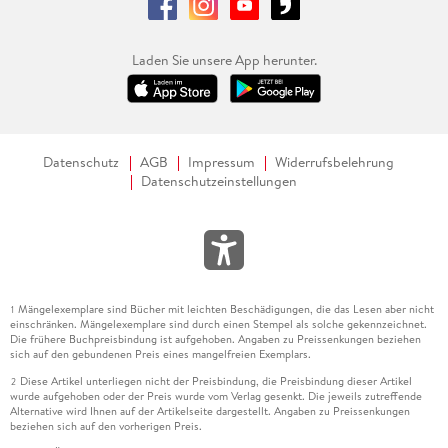
Laden Sie unsere App herunter.
Datenschutz
AGB
Impressum
Widerrufsbelehrung
Datenschutzeinstellungen
Mängelexemplare sind Bücher mit leichten Beschädigungen, die das Lesen aber nicht
1
einschränken. Mängelexemplare sind durch einen Stempel als solche gekennzeichnet.
Die frühere Buchpreisbindung ist aufgehoben. Angaben zu Preissenkungen beziehen
sich auf den gebundenen Preis eines mangelfreien Exemplars.
Diese Artikel unterliegen nicht der Preisbindung, die Preisbindung dieser Artikel
2
wurde aufgehoben oder der Preis wurde vom Verlag gesenkt. Die jeweils zutreffende
Alternative wird Ihnen auf der Artikelseite dargestellt. Angaben zu Preissenkungen
beziehen sich auf den vorherigen Preis.