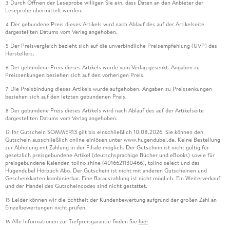
Durch Öffnen der Leseprobe willigen Sie ein, dass Daten an den Anbieter der
3
Leseprobe übermittelt werden.
Der gebundene Preis dieses Artikels wird nach Ablauf des auf der Artikelseite
4
dargestellten Datums vom Verlag angehoben.
Der Preisvergleich bezieht sich auf die unverbindliche Preisempfehlung (UVP) des
5
Herstellers.
Der gebundene Preis dieses Artikels wurde vom Verlag gesenkt. Angaben zu
6
Preissenkungen beziehen sich auf den vorherigen Preis.
Die Preisbindung dieses Artikels wurde aufgehoben. Angaben zu Preissenkungen
7
beziehen sich auf den letzten gebundenen Preis.
Der gebundene Preis dieses Artikels wird nach Ablauf des auf der Artikelseite
8
dargestellten Datums vom Verlag angehoben.
Ihr Gutschein SOMMER13 gilt bis einschließlich 10.08.2026. Sie können den
12
Gutschein ausschließlich online einlösen unter www.hugendubel.de. Keine Bestellung
zur Abholung mit Zahlung in der Filiale möglich. Der Gutschein ist nicht gültig für
gesetzlich preisgebundene Artikel (deutschsprachige Bücher und eBooks) sowie für
preisgebundene Kalender, tolino shine (4016621130466), tolino select und das
Hugendubel Hörbuch Abo. Der Gutschein ist nicht mit anderen Gutscheinen und
Geschenkkarten kombinierbar. Eine Barauszahlung ist nicht möglich. Ein Weiterverkauf
und der Handel des Gutscheincodes sind nicht gestattet.
Leider können wir die Echtheit der Kundenbewertung aufgrund der großen Zahl an
15
Einzelbewertungen nicht prüfen.
Alle Informationen zur Tiefpreisgarantie finden Sie
hier
16