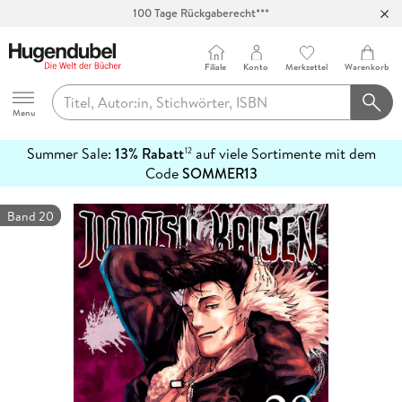
100 Tage Rückgaberecht***
Abholung in über 100 Filialen
Filiale
Konto
Merkzettel
Warenkorb
Hugendubel
Menu
Summer Sale:
13% Rabatt
auf viele Sortimente mit dem
12
mehr
Code
SOMMER13
erfahren
Band 20