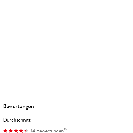
Größe (L/B/H)
181/127/18 mm
ISBN
9782889514458
Herstelleradresse
Pegasus Manga GmbH, Chausseestr. 20, 10115 Berlin,
kaze.vertrieb@harpercollins.de
Bewertungen
Durchschnitt
15
14 Bewertungen