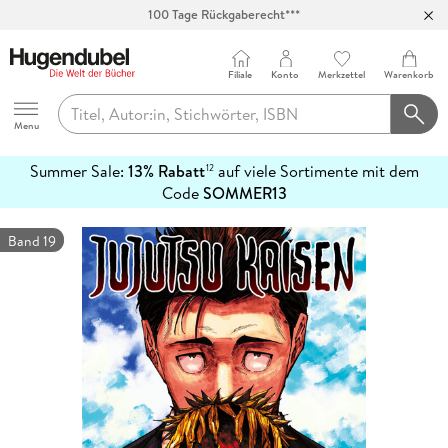
100 Tage Rückgaberecht***
Abholung in über 100 Filialen
Filiale
Konto
Merkzettel
Warenkorb
Hugendubel
Menu
Summer Sale:
13% Rabatt
auf viele Sortimente mit dem
12
mehr
Code
SOMMER13
erfahren
Band 19