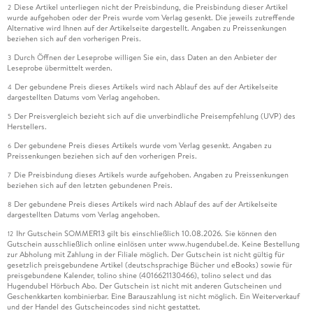
Diese Artikel unterliegen nicht der Preisbindung, die Preisbindung dieser Artikel
2
wurde aufgehoben oder der Preis wurde vom Verlag gesenkt. Die jeweils zutreffende
Alternative wird Ihnen auf der Artikelseite dargestellt. Angaben zu Preissenkungen
beziehen sich auf den vorherigen Preis.
Durch Öffnen der Leseprobe willigen Sie ein, dass Daten an den Anbieter der
3
Leseprobe übermittelt werden.
Der gebundene Preis dieses Artikels wird nach Ablauf des auf der Artikelseite
4
dargestellten Datums vom Verlag angehoben.
Der Preisvergleich bezieht sich auf die unverbindliche Preisempfehlung (UVP) des
5
Herstellers.
Der gebundene Preis dieses Artikels wurde vom Verlag gesenkt. Angaben zu
6
Preissenkungen beziehen sich auf den vorherigen Preis.
Die Preisbindung dieses Artikels wurde aufgehoben. Angaben zu Preissenkungen
7
beziehen sich auf den letzten gebundenen Preis.
Der gebundene Preis dieses Artikels wird nach Ablauf des auf der Artikelseite
8
dargestellten Datums vom Verlag angehoben.
Ihr Gutschein SOMMER13 gilt bis einschließlich 10.08.2026. Sie können den
12
Gutschein ausschließlich online einlösen unter www.hugendubel.de. Keine Bestellung
zur Abholung mit Zahlung in der Filiale möglich. Der Gutschein ist nicht gültig für
gesetzlich preisgebundene Artikel (deutschsprachige Bücher und eBooks) sowie für
preisgebundene Kalender, tolino shine (4016621130466), tolino select und das
Hugendubel Hörbuch Abo. Der Gutschein ist nicht mit anderen Gutscheinen und
Geschenkkarten kombinierbar. Eine Barauszahlung ist nicht möglich. Ein Weiterverkauf
und der Handel des Gutscheincodes sind nicht gestattet.