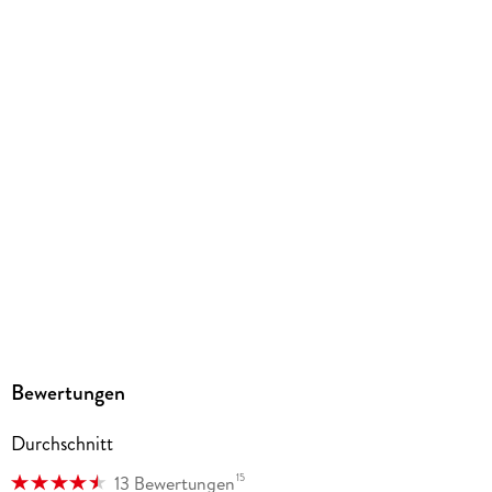
Größe (L/B/H)
184/130/19 mm
ISBN
9782889514441
Herstelleradresse
Pegasus Manga GmbH, Chausseestr. 20, 10115 Berlin,
kaze.vertrieb@harpercollins.de
Bewertungen
Durchschnitt
15
13 Bewertungen