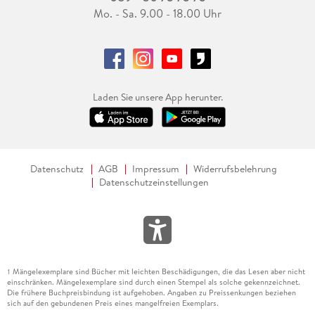
Mo. - Sa. 9.00 - 18.00 Uhr
Laden Sie unsere App herunter.
Datenschutz
AGB
Impressum
Widerrufsbelehrung
Datenschutzeinstellungen
Mängelexemplare sind Bücher mit leichten Beschädigungen, die das Lesen aber nicht
1
einschränken. Mängelexemplare sind durch einen Stempel als solche gekennzeichnet.
Die frühere Buchpreisbindung ist aufgehoben. Angaben zu Preissenkungen beziehen
sich auf den gebundenen Preis eines mangelfreien Exemplars.