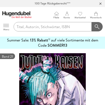
100 Tage Rückgaberecht***
Abholung in über 100 Filialen
Filiale
Konto
Merkzettel
Warenkorb
Hugendubel
Menu
Summer Sale:
13% Rabatt
auf viele Sortimente mit dem
12
mehr
Code
SOMMER13
erfahren
Band 21