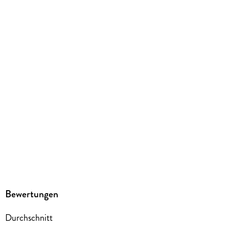
183/131/20 mm
ISBN
9782889518159
Herstelleradresse
Pegasus Manga GmbH, Chausseestr. 20, 10115 Berlin,
kaze.vertrieb@harpercollins.de
Bewertungen
Durchschnitt