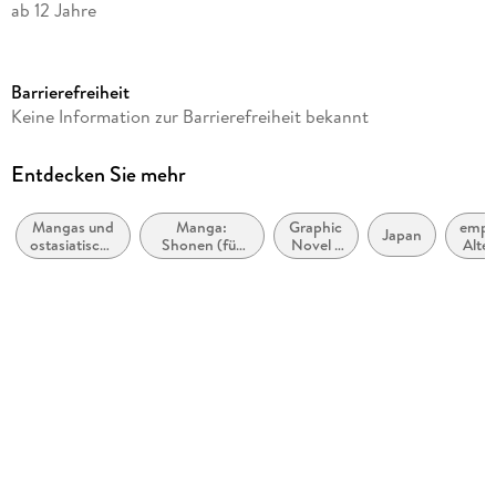
ab 12 Jahre
Reihe
Jujutsu Kaisen, 21
Barrierefreiheit
Autor/Autorin
Keine Information zur Barrierefreiheit bekannt
Gege Akutami
Übersetzung
Entdecken Sie mehr
Costa Caspary
Mangas und
Manga:
Graphic
empf
Verlag/Hersteller
Japan
ostasiatische
Shonen (für
Novel /
Alter
Pegasus Manga
Comic-Stile
Jungen im
Comic /
12 
bzw. -
Teenageralter)
Manga:
Originalsprache
Traditionen
Fantasy,
Esoterik
japanisch
Produktart
kartoniert
Gewicht
207 g
Größe (L/B/H)