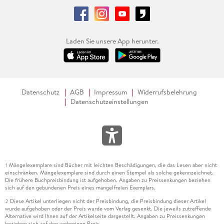
Laden Sie unsere App herunter.
Datenschutz
AGB
Impressum
Widerrufsbelehrung
Datenschutzeinstellungen
Mängelexemplare sind Bücher mit leichten Beschädigungen, die das Lesen aber nicht
1
einschränken. Mängelexemplare sind durch einen Stempel als solche gekennzeichnet.
Die frühere Buchpreisbindung ist aufgehoben. Angaben zu Preissenkungen beziehen
sich auf den gebundenen Preis eines mangelfreien Exemplars.
Diese Artikel unterliegen nicht der Preisbindung, die Preisbindung dieser Artikel
2
wurde aufgehoben oder der Preis wurde vom Verlag gesenkt. Die jeweils zutreffende
Alternative wird Ihnen auf der Artikelseite dargestellt. Angaben zu Preissenkungen
beziehen sich auf den vorherigen Preis.