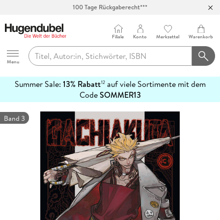
100 Tage Rückgaberecht***
Abholung in über 100 Filialen
Filiale
Konto
Merkzettel
Warenkorb
Hugendubel
Menu
Summer Sale:
13% Rabatt
auf viele Sortimente mit dem
12
mehr
Code
SOMMER13
erfahren
Band 3