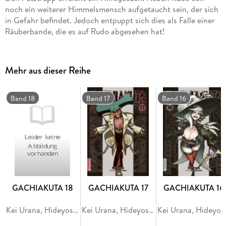
noch ein weiterer Himmelsmensch aufgetaucht sein, der sich
in Gefahr befindet. Jedoch entpuppt sich dies als Falle einer
Räuberbande, die es auf Rudo abgesehen hat!
Mehr aus dieser Reihe
Band 18
Band 17
Band 16
GACHIAKUTA 18
GACHIAKUTA 17
GACHIAKUTA 16
Kei Urana, Hideyoshi Andou
Kei Urana, Hideyoshi Andou
Kei Ura