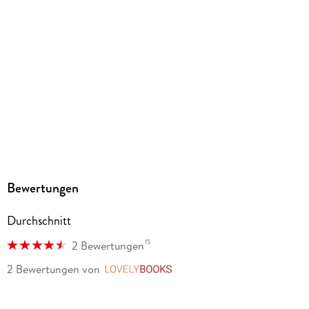
185/125/16 mm
ISBN
9783753919331
Herstelleradresse
Altraverse GmbH, Ruhrstr. 11 a, 22761 Hamburg,
kontakt@altraverse.de
Bewertungen
Durchschnitt
15
2 Bewertungen
2 Bewertungen
von
LovelyBooks