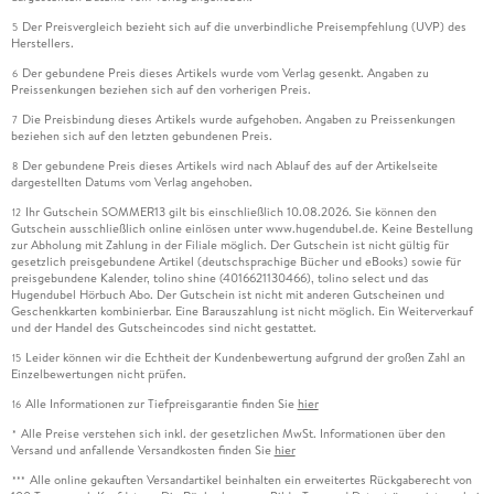
Der Preisvergleich bezieht sich auf die unverbindliche Preisempfehlung (UVP) des
5
Herstellers.
Der gebundene Preis dieses Artikels wurde vom Verlag gesenkt. Angaben zu
6
Preissenkungen beziehen sich auf den vorherigen Preis.
Die Preisbindung dieses Artikels wurde aufgehoben. Angaben zu Preissenkungen
7
beziehen sich auf den letzten gebundenen Preis.
Der gebundene Preis dieses Artikels wird nach Ablauf des auf der Artikelseite
8
dargestellten Datums vom Verlag angehoben.
Ihr Gutschein SOMMER13 gilt bis einschließlich 10.08.2026. Sie können den
12
Gutschein ausschließlich online einlösen unter www.hugendubel.de. Keine Bestellung
zur Abholung mit Zahlung in der Filiale möglich. Der Gutschein ist nicht gültig für
gesetzlich preisgebundene Artikel (deutschsprachige Bücher und eBooks) sowie für
preisgebundene Kalender, tolino shine (4016621130466), tolino select und das
Hugendubel Hörbuch Abo. Der Gutschein ist nicht mit anderen Gutscheinen und
Geschenkkarten kombinierbar. Eine Barauszahlung ist nicht möglich. Ein Weiterverkauf
und der Handel des Gutscheincodes sind nicht gestattet.
Leider können wir die Echtheit der Kundenbewertung aufgrund der großen Zahl an
15
Einzelbewertungen nicht prüfen.
Alle Informationen zur Tiefpreisgarantie finden Sie
hier
16
Alle Preise verstehen sich inkl. der gesetzlichen MwSt. Informationen über den
*
Versand und anfallende Versandkosten finden Sie
hier
Alle online gekauften Versandartikel beinhalten ein erweitertes Rückgaberecht von
***