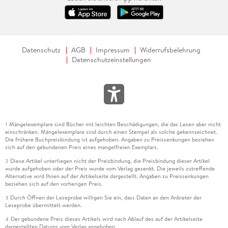
Datenschutz
AGB
Impressum
Widerrufsbelehrung
Datenschutzeinstellungen
Mängelexemplare sind Bücher mit leichten Beschädigungen, die das Lesen aber nicht
1
einschränken. Mängelexemplare sind durch einen Stempel als solche gekennzeichnet.
Die frühere Buchpreisbindung ist aufgehoben. Angaben zu Preissenkungen beziehen
sich auf den gebundenen Preis eines mangelfreien Exemplars.
Diese Artikel unterliegen nicht der Preisbindung, die Preisbindung dieser Artikel
2
wurde aufgehoben oder der Preis wurde vom Verlag gesenkt. Die jeweils zutreffende
Alternative wird Ihnen auf der Artikelseite dargestellt. Angaben zu Preissenkungen
beziehen sich auf den vorherigen Preis.
Durch Öffnen der Leseprobe willigen Sie ein, dass Daten an den Anbieter der
3
Leseprobe übermittelt werden.
Der gebundene Preis dieses Artikels wird nach Ablauf des auf der Artikelseite
4
dargestellten Datums vom Verlag angehoben.