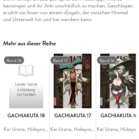
bezwingen und ihr Jinki unschädlich zu machen. Geschlagen
erzählt sie ihnen von einem »Engel«, der zwischen Himmel
und Unterwelt hin und her wandern kann.
Mehr aus dieser Reihe
Band 18
Band 17
Band 16
GACHIAKUTA 18
GACHIAKUTA 17
GACHIAKUTA 16
Kei Urana, Hideyoshi Andou
Kei Urana, Hideyoshi Andou
Kei Ura