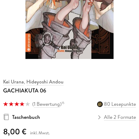
Kei Urana
,
Hideyoshi Andou
GACHIAKUTA 06
(
1 Bewertung
)
80 Lesepunkte
15
Taschenbuch
Alle 2 Formate
8,00 €
inkl. Mwst.