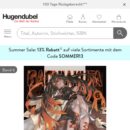
100 Tage Rückgaberecht***
Abholung in über 100 Filialen
Filiale
Konto
Merkzettel
Warenkorb
Hugendubel
Menu
Summer Sale:
13% Rabatt
auf viele Sortimente mit dem
12
mehr
Code
SOMMER13
erfahren
Band 6