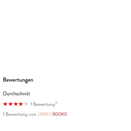
185/129/15 mm
ISBN
9783753922348
Herstelleradresse
Altraverse GmbH, Ruhrstr. 11 a, 22761 Hamburg,
kontakt@altraverse.de
Bewertungen
Durchschnitt
15
1 Bewertung
1 Bewertung
von
LovelyBooks