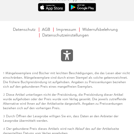
Datenschutz
AGB
Impressum
Widerrufsbelehrung
Datenschutzeinstellungen
Mängelexemplare sind Bücher mit leichten Beschädigungen, die das Lesen aber nicht
1
einschränken. Mängelexemplare sind durch einen Stempel als solche gekennzeichnet.
Die frühere Buchpreisbindung ist aufgehoben. Angaben zu Preissenkungen beziehen
sich auf den gebundenen Preis eines mangelfreien Exemplars.
Diese Artikel unterliegen nicht der Preisbindung, die Preisbindung dieser Artikel
2
wurde aufgehoben oder der Preis wurde vom Verlag gesenkt. Die jeweils zutreffende
Alternative wird Ihnen auf der Artikelseite dargestellt. Angaben zu Preissenkungen
beziehen sich auf den vorherigen Preis.
Durch Öffnen der Leseprobe willigen Sie ein, dass Daten an den Anbieter der
3
Leseprobe übermittelt werden.
Der gebundene Preis dieses Artikels wird nach Ablauf des auf der Artikelseite
4
dargestellten Datums vom Verlag angehoben.