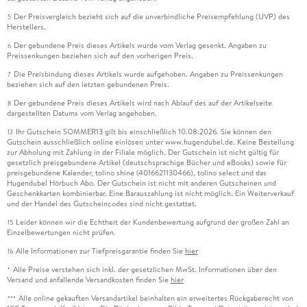
Der Preisvergleich bezieht sich auf die unverbindliche Preisempfehlung (UVP) des
5
Herstellers.
Der gebundene Preis dieses Artikels wurde vom Verlag gesenkt. Angaben zu
6
Preissenkungen beziehen sich auf den vorherigen Preis.
Die Preisbindung dieses Artikels wurde aufgehoben. Angaben zu Preissenkungen
7
beziehen sich auf den letzten gebundenen Preis.
Der gebundene Preis dieses Artikels wird nach Ablauf des auf der Artikelseite
8
dargestellten Datums vom Verlag angehoben.
Ihr Gutschein SOMMER13 gilt bis einschließlich 10.08.2026. Sie können den
12
Gutschein ausschließlich online einlösen unter www.hugendubel.de. Keine Bestellung
zur Abholung mit Zahlung in der Filiale möglich. Der Gutschein ist nicht gültig für
gesetzlich preisgebundene Artikel (deutschsprachige Bücher und eBooks) sowie für
preisgebundene Kalender, tolino shine (4016621130466), tolino select und das
Hugendubel Hörbuch Abo. Der Gutschein ist nicht mit anderen Gutscheinen und
Geschenkkarten kombinierbar. Eine Barauszahlung ist nicht möglich. Ein Weiterverkauf
und der Handel des Gutscheincodes sind nicht gestattet.
Leider können wir die Echtheit der Kundenbewertung aufgrund der großen Zahl an
15
Einzelbewertungen nicht prüfen.
Alle Informationen zur Tiefpreisgarantie finden Sie
hier
16
Alle Preise verstehen sich inkl. der gesetzlichen MwSt. Informationen über den
*
Versand und anfallende Versandkosten finden Sie
hier
Alle online gekauften Versandartikel beinhalten ein erweitertes Rückgaberecht von
***