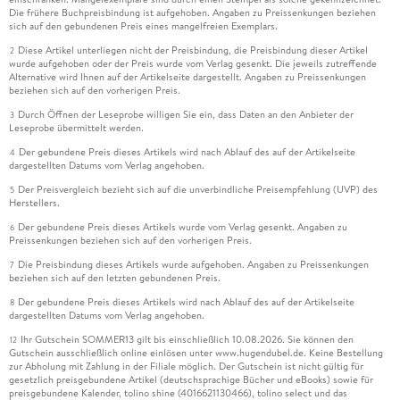
Die frühere Buchpreisbindung ist aufgehoben. Angaben zu Preissenkungen beziehen
sich auf den gebundenen Preis eines mangelfreien Exemplars.
Diese Artikel unterliegen nicht der Preisbindung, die Preisbindung dieser Artikel
2
wurde aufgehoben oder der Preis wurde vom Verlag gesenkt. Die jeweils zutreffende
Alternative wird Ihnen auf der Artikelseite dargestellt. Angaben zu Preissenkungen
beziehen sich auf den vorherigen Preis.
Durch Öffnen der Leseprobe willigen Sie ein, dass Daten an den Anbieter der
3
Leseprobe übermittelt werden.
Der gebundene Preis dieses Artikels wird nach Ablauf des auf der Artikelseite
4
dargestellten Datums vom Verlag angehoben.
Der Preisvergleich bezieht sich auf die unverbindliche Preisempfehlung (UVP) des
5
Herstellers.
Der gebundene Preis dieses Artikels wurde vom Verlag gesenkt. Angaben zu
6
Preissenkungen beziehen sich auf den vorherigen Preis.
Die Preisbindung dieses Artikels wurde aufgehoben. Angaben zu Preissenkungen
7
beziehen sich auf den letzten gebundenen Preis.
Der gebundene Preis dieses Artikels wird nach Ablauf des auf der Artikelseite
8
dargestellten Datums vom Verlag angehoben.
Ihr Gutschein SOMMER13 gilt bis einschließlich 10.08.2026. Sie können den
12
Gutschein ausschließlich online einlösen unter www.hugendubel.de. Keine Bestellung
zur Abholung mit Zahlung in der Filiale möglich. Der Gutschein ist nicht gültig für
gesetzlich preisgebundene Artikel (deutschsprachige Bücher und eBooks) sowie für
preisgebundene Kalender, tolino shine (4016621130466), tolino select und das