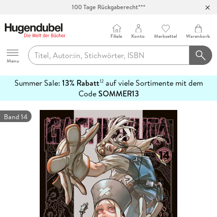
100 Tage Rückgaberecht***
Abholung in über 100 Filialen
Filiale
Konto
Merkzettel
Warenkorb
Hugendubel
Menu
Summer Sale:
13% Rabatt
auf viele Sortimente mit dem
12
mehr
Code
SOMMER13
erfahren
Band 14