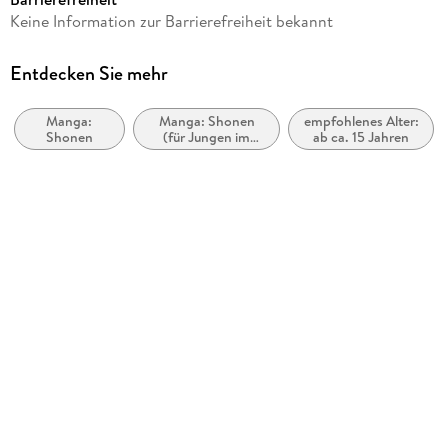
Reihe
Keine Information zur Barrierefreiheit bekannt
GACHIAKUTA, 14
Autor/Autorin
Entdecken Sie mehr
Kei Urana, Hideyoshi Andou
Manga:
Manga: Shonen
empfohlenes Alter:
Übersetzung
Shonen
(für Jungen im
ab ca. 15 Jahren
Julia Gstöttner
Teenageralter)
Verlag/Hersteller
Altraverse GmbH
Originaltitel
GACHIAKUTA 14
Originalsprache
japanisch
Produktart
kartoniert
Gewicht
182 g