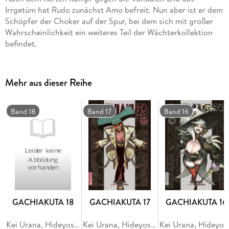
Irrgetüm hat Rudo zunächst Amo befreit. Nun aber ist er dem
Schöpfer der Choker auf der Spur, bei dem sich mit großer
Wahrscheinlichkeit ein weiteres Teil der Wächterkollektion
befindet.
Mehr aus dieser Reihe
Band 18
Band 17
Band 16
GACHIAKUTA 18
GACHIAKUTA 17
GACHIAKUTA 16
Kei Urana, Hideyoshi Andou
Kei Urana, Hideyoshi Andou
Kei Ura