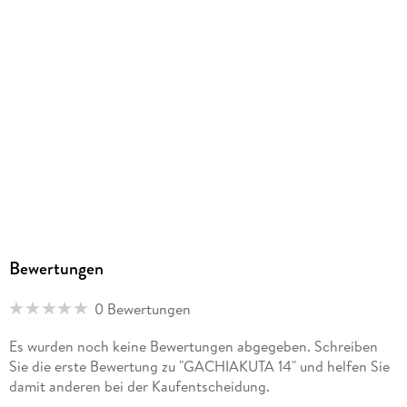
Größe (L/B/H)
185/127/15 mm
ISBN
9783753936420
Herstelleradresse
Altraverse GmbH, Ruhrstr. 11 a, 22761 Hamburg,
kontakt@altraverse.de
Bewertungen
0 Bewertungen
Es wurden noch keine Bewertungen abgegeben. Schreiben
Sie die erste Bewertung zu "GACHIAKUTA 14" und helfen Sie
damit anderen bei der Kaufentscheidung.