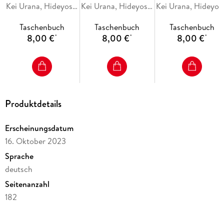
Kei Urana, Hideyoshi Andou
Kei Urana, Hideyoshi Andou
Kei Ura
Taschenbuch
Taschenbuch
Taschenbuch
8,00 €
8,00 €
8,00 €
*
*
*
Produktdetails
Erscheinungsdatum
16. Oktober 2023
Sprache
deutsch
Seitenanzahl
182
Altersempfehlung