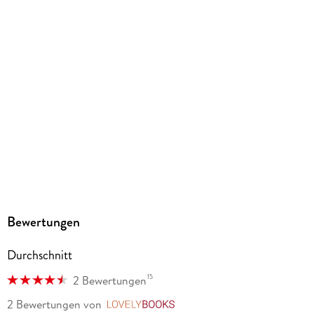
184 g
Größe (L/B/H)
184/128/16 mm
ISBN
9783753919362
Herstelleradresse
Altraverse GmbH, Ruhrstr. 11 a, 22761 Hamburg,
kontakt@altraverse.de
Bewertungen
Durchschnitt
15
2 Bewertungen
2 Bewertungen
von
LovelyBooks