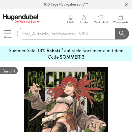
100 Tage Rückgaberecht***
Abholung in über 100 Filialen
Filiale
Konto
Merkzettel
Warenkorb
Hugendubel
Menu
Summer Sale:
13% Rabatt
auf viele Sortimente mit dem
12
mehr
Code
SOMMER13
erfahren
Band 4