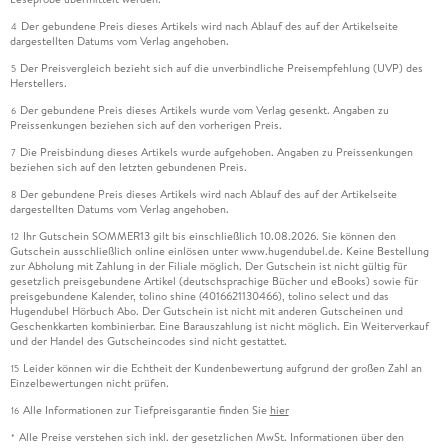
Der gebundene Preis dieses Artikels wird nach Ablauf des auf der Artikelseite
4
dargestellten Datums vom Verlag angehoben.
Der Preisvergleich bezieht sich auf die unverbindliche Preisempfehlung (UVP) des
5
Herstellers.
Der gebundene Preis dieses Artikels wurde vom Verlag gesenkt. Angaben zu
6
Preissenkungen beziehen sich auf den vorherigen Preis.
Die Preisbindung dieses Artikels wurde aufgehoben. Angaben zu Preissenkungen
7
beziehen sich auf den letzten gebundenen Preis.
Der gebundene Preis dieses Artikels wird nach Ablauf des auf der Artikelseite
8
dargestellten Datums vom Verlag angehoben.
Ihr Gutschein SOMMER13 gilt bis einschließlich 10.08.2026. Sie können den
12
Gutschein ausschließlich online einlösen unter www.hugendubel.de. Keine Bestellung
zur Abholung mit Zahlung in der Filiale möglich. Der Gutschein ist nicht gültig für
gesetzlich preisgebundene Artikel (deutschsprachige Bücher und eBooks) sowie für
preisgebundene Kalender, tolino shine (4016621130466), tolino select und das
Hugendubel Hörbuch Abo. Der Gutschein ist nicht mit anderen Gutscheinen und
Geschenkkarten kombinierbar. Eine Barauszahlung ist nicht möglich. Ein Weiterverkauf
und der Handel des Gutscheincodes sind nicht gestattet.
Leider können wir die Echtheit der Kundenbewertung aufgrund der großen Zahl an
15
Einzelbewertungen nicht prüfen.
Alle Informationen zur Tiefpreisgarantie finden Sie
hier
16
Alle Preise verstehen sich inkl. der gesetzlichen MwSt. Informationen über den
*