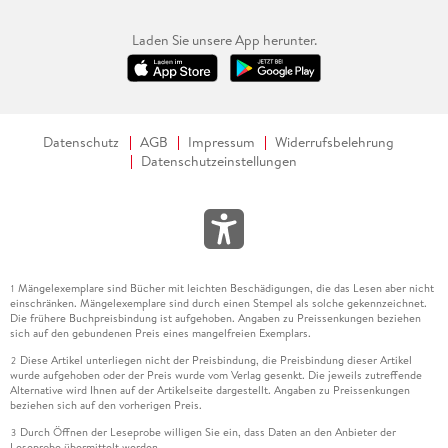
Laden Sie unsere App herunter.
Datenschutz
AGB
Impressum
Widerrufsbelehrung
Datenschutzeinstellungen
Mängelexemplare sind Bücher mit leichten Beschädigungen, die das Lesen aber nicht
1
einschränken. Mängelexemplare sind durch einen Stempel als solche gekennzeichnet.
Die frühere Buchpreisbindung ist aufgehoben. Angaben zu Preissenkungen beziehen
sich auf den gebundenen Preis eines mangelfreien Exemplars.
Diese Artikel unterliegen nicht der Preisbindung, die Preisbindung dieser Artikel
2
wurde aufgehoben oder der Preis wurde vom Verlag gesenkt. Die jeweils zutreffende
Alternative wird Ihnen auf der Artikelseite dargestellt. Angaben zu Preissenkungen
beziehen sich auf den vorherigen Preis.
Durch Öffnen der Leseprobe willigen Sie ein, dass Daten an den Anbieter der
3
Leseprobe übermittelt werden.