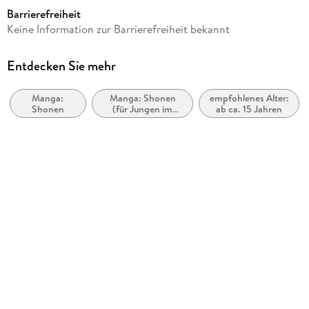
ab 15 Jahre
Barrierefreiheit
Reihe
Keine Information zur Barrierefreiheit bekannt
GACHIAKUTA, 4
Autor/Autorin
Entdecken Sie mehr
Kei Urana, Hideyoshi Andou
Manga:
Manga: Shonen
empfohlenes Alter:
Übersetzung
Shonen
(für Jungen im
ab ca. 15 Jahren
Julia Gstöttner
Teenageralter)
Verlag/Hersteller
Altraverse GmbH
Originaltitel
GACHIAKUTA 04
Originalsprache
japanisch
Produktart
kartoniert
Gewicht