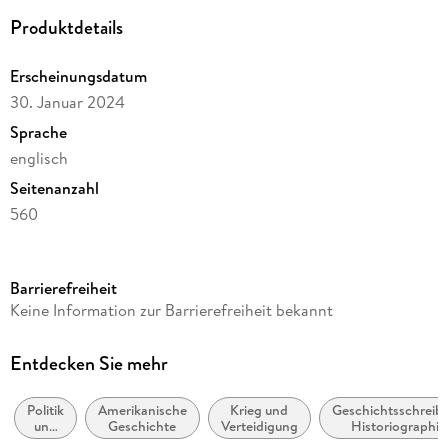
Produktdetails
Erscheinungsdatum
30. Januar 2024
Sprache
englisch
Seitenanzahl
560
Reihe
Knopf Doubleday Publishing Group
Barrierefreiheit
Autor/Autorin
Keine Information zur Barrierefreiheit bekannt
Matthew Connelly
Verlag/Hersteller
Entdecken Sie mehr
Random House
Politik
Amerikanische
Krieg und
Geschichtsschreib
Produktart
und
Geschichte
Verteidigung
Historiographie
kartoniert
Staat