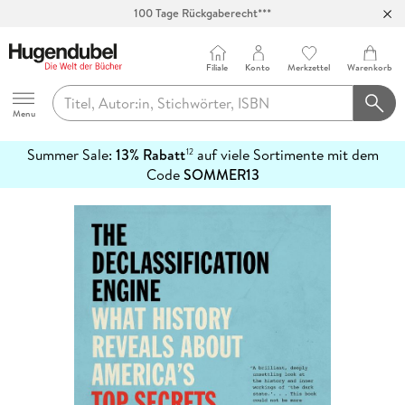
100 Tage Rückgaberecht***
Abholung in über 100 Filialen
Filiale
Konto
Merkzettel
Warenkorb
Hugendubel
Menu
Summer Sale:
13% Rabatt
auf viele Sortimente mit dem
12
mehr
Code
SOMMER13
erfahren