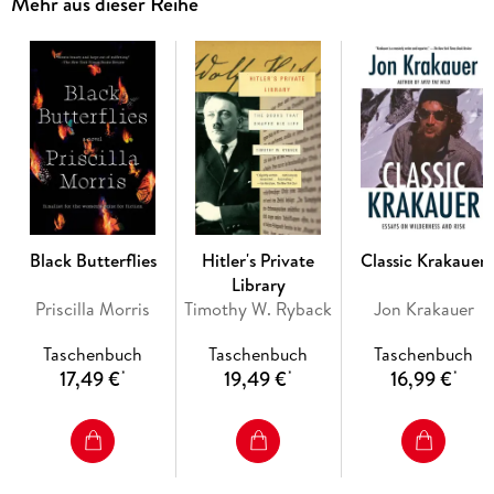
Mehr aus dieser Reihe
only what the government really did not want us to know but
also why they didn't want us to know it. Culling this research
and carefully examining a series of pivotal moments in recent
history, from Pearl Harbor to drone warfare, Connelly sheds
light on the drivers of state secrecy-- especially
incompetence and criminality--and how rampant
overclassification makes it impossible to protect truly vital
information. What results is an astonishing study of power:
of the greed it enables, of the negligence it protects, and of
what we lose as citizens when our leaders cannot be held to
account. A crucial examination of the self-defeating nature
Black Butterflies
Hitler's Private
Classic Krakauer
of secrecy and the dire state of our nation's archives, The
Library
Declassification Engine is a powerful reminder of the
Priscilla Morris
Timothy W. Ryback
Jon Krakauer
importance of preserving the past so that we may secure our
future."
Taschenbuch
Taschenbuch
Taschenbuch
17,49 €
19,49 €
16,99 €
*
*
*