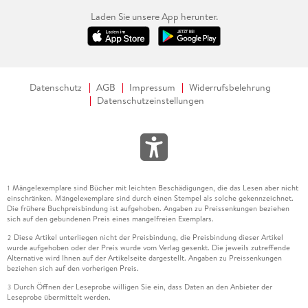
Laden Sie unsere App herunter.
Datenschutz
AGB
Impressum
Widerrufsbelehrung
Datenschutzeinstellungen
Mängelexemplare sind Bücher mit leichten Beschädigungen, die das Lesen aber nicht
1
einschränken. Mängelexemplare sind durch einen Stempel als solche gekennzeichnet.
Die frühere Buchpreisbindung ist aufgehoben. Angaben zu Preissenkungen beziehen
sich auf den gebundenen Preis eines mangelfreien Exemplars.
Diese Artikel unterliegen nicht der Preisbindung, die Preisbindung dieser Artikel
2
wurde aufgehoben oder der Preis wurde vom Verlag gesenkt. Die jeweils zutreffende
Alternative wird Ihnen auf der Artikelseite dargestellt. Angaben zu Preissenkungen
beziehen sich auf den vorherigen Preis.
Durch Öffnen der Leseprobe willigen Sie ein, dass Daten an den Anbieter der
3
Leseprobe übermittelt werden.