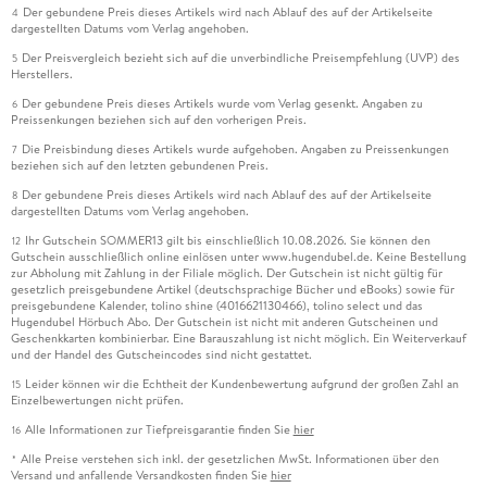
Der gebundene Preis dieses Artikels wird nach Ablauf des auf der Artikelseite
4
dargestellten Datums vom Verlag angehoben.
Der Preisvergleich bezieht sich auf die unverbindliche Preisempfehlung (UVP) des
5
Herstellers.
Der gebundene Preis dieses Artikels wurde vom Verlag gesenkt. Angaben zu
6
Preissenkungen beziehen sich auf den vorherigen Preis.
Die Preisbindung dieses Artikels wurde aufgehoben. Angaben zu Preissenkungen
7
beziehen sich auf den letzten gebundenen Preis.
Der gebundene Preis dieses Artikels wird nach Ablauf des auf der Artikelseite
8
dargestellten Datums vom Verlag angehoben.
Ihr Gutschein SOMMER13 gilt bis einschließlich 10.08.2026. Sie können den
12
Gutschein ausschließlich online einlösen unter www.hugendubel.de. Keine Bestellung
zur Abholung mit Zahlung in der Filiale möglich. Der Gutschein ist nicht gültig für
gesetzlich preisgebundene Artikel (deutschsprachige Bücher und eBooks) sowie für
preisgebundene Kalender, tolino shine (4016621130466), tolino select und das
Hugendubel Hörbuch Abo. Der Gutschein ist nicht mit anderen Gutscheinen und
Geschenkkarten kombinierbar. Eine Barauszahlung ist nicht möglich. Ein Weiterverkauf
und der Handel des Gutscheincodes sind nicht gestattet.
Leider können wir die Echtheit der Kundenbewertung aufgrund der großen Zahl an
15
Einzelbewertungen nicht prüfen.
Alle Informationen zur Tiefpreisgarantie finden Sie
hier
16
Alle Preise verstehen sich inkl. der gesetzlichen MwSt. Informationen über den
*
Versand und anfallende Versandkosten finden Sie
hier