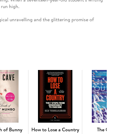
 run high.
ical unravelling and the glittering promise of
ural partner to Muriel Spark's most famous novel
h of Bunny
How to Lose a Country
The Outrun