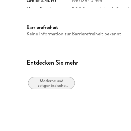
Größe (L/B/H)
198/128/15 mm
Herstelleradresse
BGC Sustainability & Comp
LECLERC, 75014 PARIS, gpsr
Barrierefreiheit
Keine Information zur Barrierefreiheit bekannt
Entdecken Sie mehr
Moderne und
zeitgenössische
Belletristik: allgemein
und literarisch