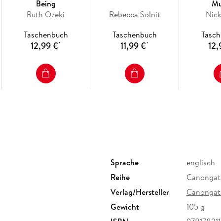
Being
Mu
Ruth Ozeki
Rebecca Solnit
Nic
Taschenbuch
Taschenbuch
Tasc
12,99 €
11,99 €
12,
*
*
Sprache
englisch
Reihe
Canongat
Verlag/Hersteller
Canongat
Gewicht
105 g