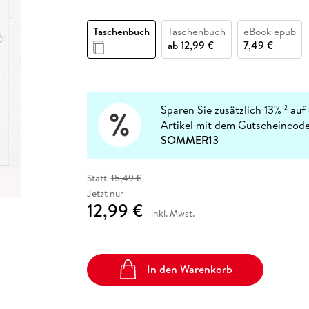
Fremdsprachige Bücher
n Lernhilfen
 Jugendbücher
eiber
Hörbuch Downloads im Bundle
cher
 Vergleich
 Puzzlezubehör
Lernen
New Adult
STABILO
Taschenbücher
Taschenbuch
Taschenbuch
eBook epub
hilfen
hriller
 Backen
er
lender
Ratgeber
ab
12,99 €
7,49 €
op
hriller
Romance
Sachbücher
precher:innen
Science Fiction
Sparen Sie zusätzlich 13%
auf 
12
Artikel mit dem Gutscheincode
Fremdsprachige Bücher
SOMMER13
Statt
15,49 €
Jetzt nur
12,99 €
inkl. Mwst.
In den Warenkorb