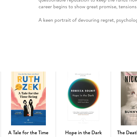
career begins to show great promise, tensions
A keen portrait of devouring regret, psycholog
youth, The Finishing School is the perfect nat
The Prime of Miss Jean Brodie.
A Tale for the Time
Hope in the Dark
The Deat