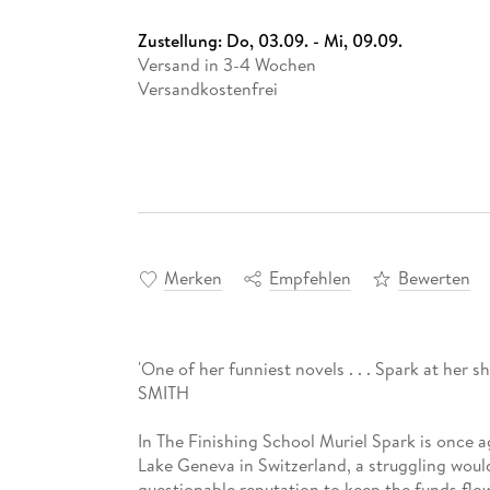
Zustellung:
Do, 03.09. - Mi, 09.09.
Versand in 3-4 Wochen
Versandkostenfrei
Merken
Empfehlen
Bewerten
'One of her funniest novels . . . Spark at her 
SMITH
In The Finishing School Muriel Spark is once ag
Lake Geneva in Switzerland, a struggling would
questionable reputation to keep the funds flo