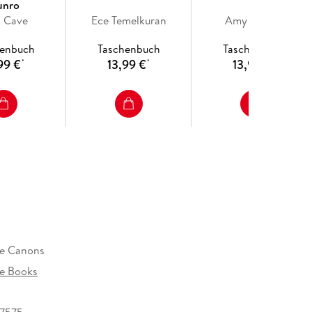
nro
k Cave
Ece Temelkuran
Amy Liptrot
henbuch
Taschenbuch
Taschenbuch
99 €
13,99 €
13,99 €
*
*
*
e Canons
e Books