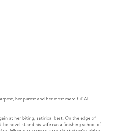
sharpest, her purest and her most merciful' ALI
ain at her biting, satirical best. On the edge of
-be novelist and his wife run a finishing school of
wing. When a seventeen-year-old student's writing