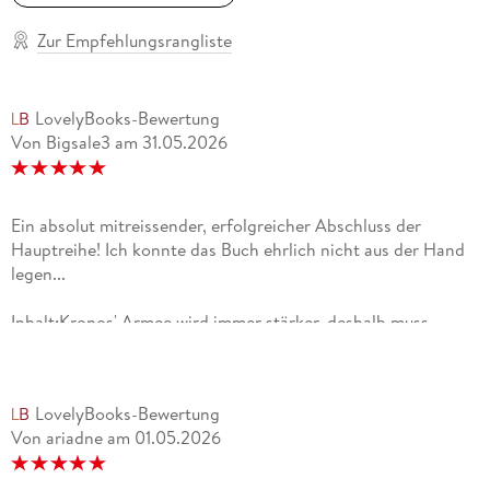
Zur Empfehlungsrangliste
LovelyBooks-Bewertung
Von Bigsale3
am
31.05.2026
Ein absolut mitreissender, erfolgreicher Abschluss der
Hauptreihe! Ich konnte das Buch ehrlich nicht aus der Hand
legen...
Inhalt:Kronos' Armee wird immer stärker, deshalb muss
Camp-Half-Blood mit einem regelrechten Blutbad
rechnen.Doch Percy und seine Freunde bleiben nach wie vor
entschlossen, dem Ganzen ein Ende zu bereiten.Aber
LovelyBooks-Bewertung
während der Vorbereitung für den finalen Kampf erfährt
Von ariadne
am
01.05.2026
Percy mehr über Lukes' Vergangenheit und manche Sachen
treffen ihn zutiefst.Percy tut zwar alles, um den Titan zur
Strecke zu bringen, aber Kronos bleibt auf dem