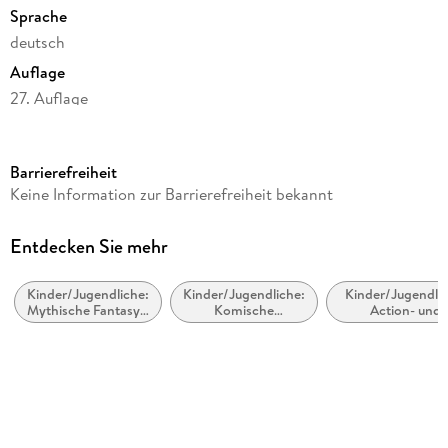
Sprache
deutsch
Auflage
27. Auflage
Seitenanzahl
464
Barrierefreiheit
Altersempfehlung
Keine Information zur Barrierefreiheit bekannt
von 12 bis 18 Jahren
Reihe
Entdecken Sie mehr
Helden des Olymp / Percy Jackson, 5
Kinder/Jugendliche:
Kinder/Jugendliche:
Kinder/Jugendlic
Autor/Autorin
Mythische Fantasy /
Komische
Action- und
Rick Riordan
Mythische Fiktion
(humorvolle)
Abenteuergeschi
Fantasy
Übersetzung
Gabriele Haefs
Verlag/Hersteller
Carlsen Verlag GmbH