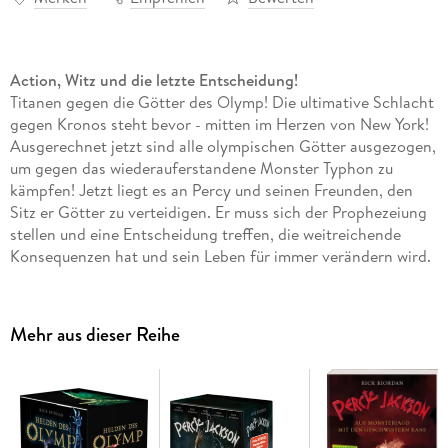
Action, Witz und die letzte Entscheidung!
Titanen gegen die Götter des Olymp! Die ultimative Schlacht
gegen Kronos steht bevor - mitten im Herzen von New York!
Ausgerechnet jetzt sind alle olympischen Götter ausgezogen,
um gegen das wiederauferstandene Monster Typhon zu
kämpfen! Jetzt liegt es an Percy und seinen Freunden, den
Sitz er Götter zu verteidigen. Er muss sich der Prophezeiung
stellen und eine Entscheidung treffen, die weitreichende
Konsequenzen hat und sein Leben für immer verändern wird.
Die Jugendbuch-Bestsellerserie mit nachtragenden
Ungeheuern und schrulligen Göttern
Mehr aus dieser Reihe
Als Percy Jackson erfährt, dass er ein Halbgott ist und es die
Kreaturen aus der griechischen Mythologie wirklich gibt,
verändert das alles. Von nun an stehen ihm und seinen
Freunden allerlei Monster, göttliche Streitigkeiten und
epische Quests bevor.