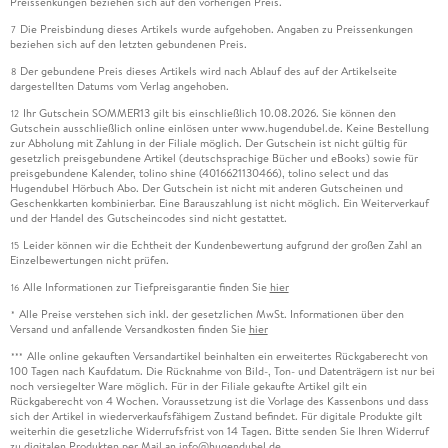
Preissenkungen beziehen sich auf den vorherigen Preis.
Die Preisbindung dieses Artikels wurde aufgehoben. Angaben zu Preissenkungen
7
beziehen sich auf den letzten gebundenen Preis.
Der gebundene Preis dieses Artikels wird nach Ablauf des auf der Artikelseite
8
dargestellten Datums vom Verlag angehoben.
Ihr Gutschein SOMMER13 gilt bis einschließlich 10.08.2026. Sie können den
12
Gutschein ausschließlich online einlösen unter www.hugendubel.de. Keine Bestellung
zur Abholung mit Zahlung in der Filiale möglich. Der Gutschein ist nicht gültig für
gesetzlich preisgebundene Artikel (deutschsprachige Bücher und eBooks) sowie für
preisgebundene Kalender, tolino shine (4016621130466), tolino select und das
Hugendubel Hörbuch Abo. Der Gutschein ist nicht mit anderen Gutscheinen und
Geschenkkarten kombinierbar. Eine Barauszahlung ist nicht möglich. Ein Weiterverkauf
und der Handel des Gutscheincodes sind nicht gestattet.
Leider können wir die Echtheit der Kundenbewertung aufgrund der großen Zahl an
15
Einzelbewertungen nicht prüfen.
Alle Informationen zur Tiefpreisgarantie finden Sie
hier
16
Alle Preise verstehen sich inkl. der gesetzlichen MwSt. Informationen über den
*
Versand und anfallende Versandkosten finden Sie
hier
Alle online gekauften Versandartikel beinhalten ein erweitertes Rückgaberecht von
***
100 Tagen nach Kaufdatum. Die Rücknahme von Bild-, Ton- und Datenträgern ist nur bei
noch versiegelter Ware möglich. Für in der Filiale gekaufte Artikel gilt ein
Rückgaberecht von 4 Wochen. Voraussetzung ist die Vorlage des Kassenbons und dass
sich der Artikel in wiederverkaufsfähigem Zustand befindet. Für digitale Produkte gilt
weiterhin die gesetzliche Widerrufsfrist von 14 Tagen. Bitte senden Sie Ihren Widerruf
zu digitalen Produkten per Mail an info@hugendubel.de.