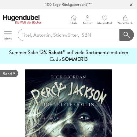
100 Tage Rückgaberecht***
Abholung in über 100 Filialen
Filiale
Konto
Merkzettel
Warenkorb
Hugendubel
Menu
Summer Sale:
13% Rabatt
auf viele Sortimente mit dem
12
mehr
Code
SOMMER13
erfahren
Band 5