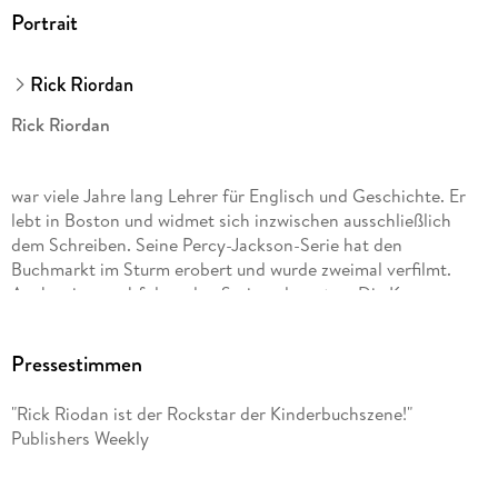
Portrait
Rick Riordan
Rick Riordan
war viele Jahre lang Lehrer für Englisch und Geschichte. Er
lebt in Boston und widmet sich inzwischen ausschließlich
dem Schreiben. Seine Percy-Jackson-Serie hat den
Buchmarkt im Sturm erobert und wurde zweimal verfilmt.
Auch seine nachfolgenden Serien, darunter »Die Kane-
Chroniken«, »Helden des Olymp«, »Percy Jackson erzählt«,
»Magnus Chase« und »Die Abenteuer des Apollo«, schafften
Pressestimmen
auf Anhieb den Sprung auf die internationalen
Bestsellerlisten. Mehr unter RickRiordan. com.
"Rick Riodan ist der Rockstar der Kinderbuchszene!"
Publishers Weekly
Gabriele Haefs wurde in Wachtendonk am Niederrhein
geboren. Sie studierte Skandinavistik, promovierte im Fach