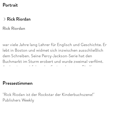
Portrait
Rick Riordan
Rick Riordan
war viele Jahre lang Lehrer für Englisch und Geschichte. Er
lebt in Boston und widmet sich inzwischen ausschließlich
dem Schreiben. Seine Percy-Jackson-Serie hat den
Buchmarkt im Sturm erobert und wurde zweimal verfilmt.
Auch seine nachfolgenden Serien, darunter »Die Kane-
Chroniken«, »Helden des Olymp«, »Percy Jackson erzählt«,
»Magnus Chase« und »Die Abenteuer des Apollo«, schafften
Pressestimmen
auf Anhieb den Sprung auf die internationalen
Bestsellerlisten. Mehr unter RickRiordan. com.
"Rick Riodan ist der Rockstar der Kinderbuchszene!"
Publishers Weekly
Gabriele Haefs wurde in Wachtendonk am Niederrhein
geboren. Sie studierte Skandinavistik, promovierte im Fach