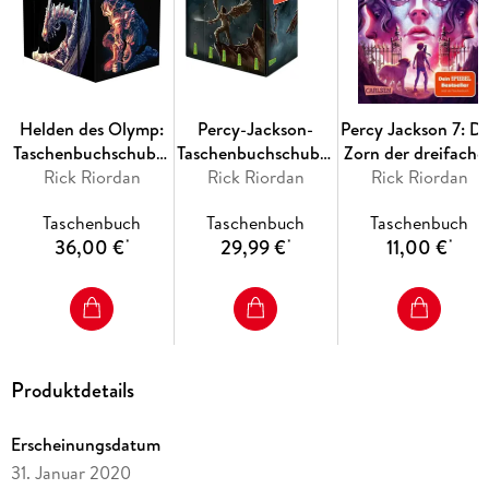
Abenteuer aus der Welt der Mythologie: ideal für Leser*innen
ab 12 Jahren und alle Fans von Percy Jackson und den Kane-
Chroniken***
Helden des Olymp:
Percy-Jackson-
Percy Jackson 7: D
Taschenbuchschuber
Taschenbuchschuber
Zorn der dreifache
Rick Riordan
Bände 1-5
(Percy Jackson)
Rick Riordan
Rick Riordan
Göttin
Taschenbuch
Taschenbuch
Taschenbuch
36,00 €
29,99 €
11,00 €
*
*
*
Produktdetails
Erscheinungsdatum
31. Januar 2020