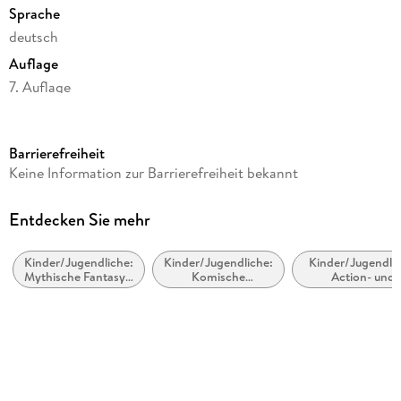
Sprache
deutsch
Auflage
7. Auflage
Seitenanzahl
208
Barrierefreiheit
Altersempfehlung
Keine Information zur Barrierefreiheit bekannt
ab 12 Jahre
Reihe
Entdecken Sie mehr
Helden des Olymp / Percy Jackson
Kinder/Jugendliche:
Kinder/Jugendliche:
Kinder/Jugendlic
Autor/Autorin
Mythische Fantasy /
Komische
Action- und
Rick Riordan
Mythische Fiktion
(humorvolle)
Abenteuergeschi
Fantasy
Übersetzung
Gabriele Haefs, Claudia Max
Verlag/Hersteller
Carlsen Verlag GmbH