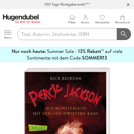
100 Tage Rückgaberecht***
Abholung in über 100 Filialen
Filiale
Konto
Merkzettel
Warenkorb
Hugendubel
Menu
Nur noch heute:
Summer Sale -
13% Rabatt
auf viele
12
mehr
Sortimente mit dem Code
SOMMER13
erfahren