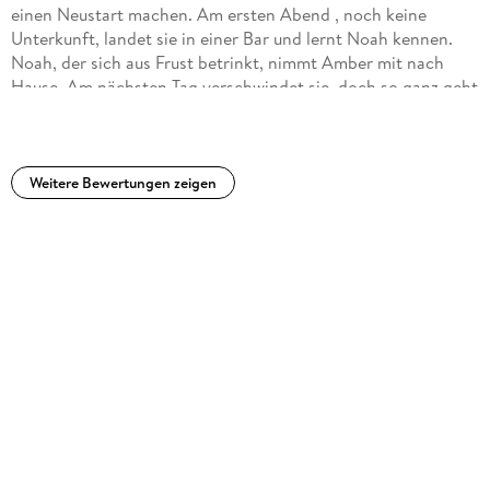
Egal ob Ägypter oder Griechen- Fans , einfach mega.
einen Neustart machen. Am ersten Abend , noch keine
Unterkunft, landet sie in einer Bar und lernt Noah kennen.
Noah, der sich aus Frust betrinkt, nimmt Amber mit nach
Hause. Am nächsten Tag verschwindet sie, doch so ganz geht
ihr Noah nicht aus dem Kopf, als sie erfährt dass er
Footballspieler ist, wie ihr Ex ist die Sache für Amber
erledigt. Doch dann taucht ihr Ex auf und will sie zurück.
Amber braucht Hilfe um sich ihm zu entledigen, also bietet
Weitere Bewertungen zeigen
sie Noah einen Deal an. Doch bald fühlt dieser Deal sich
nach allem an, nur nicht nach Deal.
Eine College,Fake Dating , One Bed Only, Sports Romance
mit New Beginnings und Enemies to lovers Elementen.
Sehr schön geschrieben, mit einer Storie die von der ersten
bis zur letzten Seite fesselt. In einem Schreibstil der die
Seiten nur so dahin fliegen lässt. Die Sprach ist gut
verständlich.
Die Charaktere sind sympathisch und durch laufen eine
Entwicklung, die sie wachsen lässt. Auch tiefere Themen wie
toxische Beziehungen und hoher Erwartungsdruck werden
angesprochen.