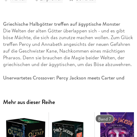
Griechische Halbgötter treffen auf ägyptische Monster
Die Welten der alten Götter überlappen sich - und es gibt
böse Mächte, die sich das zunutze machen wollen. Zum Glück
treffen Percy und Annabeth angesichts der neuen Gefahren
auf die Geschwister Kane, Nachkommen eines mächtigen
Pharaos. Denn sie brauchen die Magie beider Welten, der
griechischen und der ägyptischen, um das Böse abzuwehren.
Unerwartetes Crossover: Percy Jackson meets Carter und
Sadie Kane
In diesem Sonderband mischen sich die alten Götter
Griechenlands mit den Nachkommen eines mächtigen
Mehr aus dieser Reihe
Pharaos. Das Buch enthält die drei aufeinander aufbauenden
Kurzgeschichten: 'Der Sohn des Sobek', 'Der Zauberstab des
Serapis' und 'Die Krone des Ptolemäus'.
Band 7
***Bewährte Helden, neue Monster - aufregendes Fantasy-