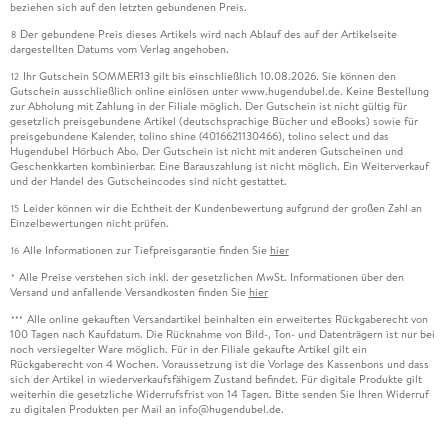
beziehen sich auf den letzten gebundenen Preis.
Der gebundene Preis dieses Artikels wird nach Ablauf des auf der Artikelseite
8
dargestellten Datums vom Verlag angehoben.
Ihr Gutschein SOMMER13 gilt bis einschließlich 10.08.2026. Sie können den
12
Gutschein ausschließlich online einlösen unter www.hugendubel.de. Keine Bestellung
zur Abholung mit Zahlung in der Filiale möglich. Der Gutschein ist nicht gültig für
gesetzlich preisgebundene Artikel (deutschsprachige Bücher und eBooks) sowie für
preisgebundene Kalender, tolino shine (4016621130466), tolino select und das
Hugendubel Hörbuch Abo. Der Gutschein ist nicht mit anderen Gutscheinen und
Geschenkkarten kombinierbar. Eine Barauszahlung ist nicht möglich. Ein Weiterverkauf
und der Handel des Gutscheincodes sind nicht gestattet.
Leider können wir die Echtheit der Kundenbewertung aufgrund der großen Zahl an
15
Einzelbewertungen nicht prüfen.
Alle Informationen zur Tiefpreisgarantie finden Sie
hier
16
Alle Preise verstehen sich inkl. der gesetzlichen MwSt. Informationen über den
*
Versand und anfallende Versandkosten finden Sie
hier
Alle online gekauften Versandartikel beinhalten ein erweitertes Rückgaberecht von
***
100 Tagen nach Kaufdatum. Die Rücknahme von Bild-, Ton- und Datenträgern ist nur bei
noch versiegelter Ware möglich. Für in der Filiale gekaufte Artikel gilt ein
Rückgaberecht von 4 Wochen. Voraussetzung ist die Vorlage des Kassenbons und dass
sich der Artikel in wiederverkaufsfähigem Zustand befindet. Für digitale Produkte gilt
weiterhin die gesetzliche Widerrufsfrist von 14 Tagen. Bitte senden Sie Ihren Widerruf
zu digitalen Produkten per Mail an info@hugendubel.de.