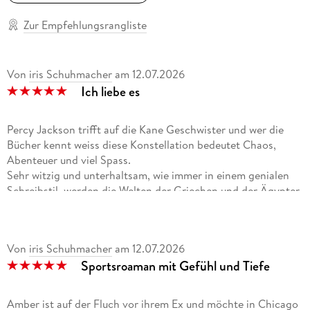
Zur Empfehlungsrangliste
Von
iris Schuhmacher
am
12.07.2026
Ich liebe es
Percy Jackson trifft auf die Kane Geschwister und wer die
Bücher kennt weiss diese Konstellation bedeutet Chaos,
Abenteuer und viel Spass.
Sehr witzig und unterhaltsam, wie immer in einem genialen
Schreibstil, werden die Welten der Griechen und der Ägypter
vermischt. Wie immer werden die Geschichten mega
unterhaltsam erzählt. Vor allem die Gedanken der jungen
Protagonisten zu den alten Göttern sind genial.
Von
iris Schuhmacher
am
12.07.2026
Ich liebe die Bücher von Rick Riordan, er hat eine einzigartige
Sportsroaman mit Gefühl und Tiefe
Sichtweise auf die Mythologie und Sagenwelt.
Diese Bücher sind für alle Altersklassen geeignet für
Erwachsen wie für ältere Kinder und Jugendliche.
Amber ist auf der Fluch vor ihrem Ex und möchte in Chicago