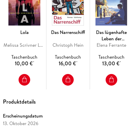
den beeindruckenden sprachlichen Mitteln eines großen
Dichters bestimmt Seán Hewitt das Gewicht unserer
Obsessionen.
Öffnet sich der Himmel
wird so zu einer Hymne
auf die Überwältigung, die es bedeutet, jung zu sein.
Lola
Das Narrenschiff
Das lügenhafte
Leben der
Melissa Scrivner Love
Christoph Hein
Elena Ferrante
Erwachsenen
Taschenbuch
Taschenbuch
Taschenbuch
10,00 €
16,00 €
13,00 €
*
*
*
Produktdetails
Erscheinungsdatum
13. Oktober 2026