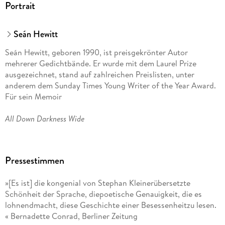
Portrait
Seán Hewitt
Seán Hewitt, geboren 1990, ist preisgekrönter Autor
mehrerer Gedichtbände. Er wurde mit dem Laurel Prize
ausgezeichnet, stand auf zahlreichen Preislisten, unter
anderem dem Sunday Times Young Writer of the Year Award.
Für sein Memoir
All Down Darkness Wide
erhielt er den Rooney Prize for Irish Literature. Er lehrt in
Dublin am Trinity College, ist Fellow der Royal Society of
Pressestimmen
Literature.
»[Es ist] die kongenial von Stephan Kleinerübersetzte
Öffnet sich der Himmel
Schönheit der Sprache, diepoetische Genauigkeit, die es
lohnendmacht, diese Geschichte einer Besessenheitzu lesen.
ist sein gefeiertes Romandebüt.
« Bernadette Conrad, Berliner Zeitung