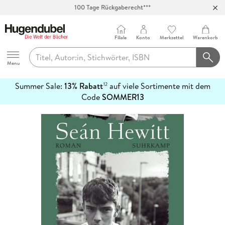
100 Tage Rückgaberecht***
Abholung in über 100 Filialen
Filiale
Konto
Merkzettel
Warenkorb
Hugendubel
Menu
Summer Sale:
13% Rabatt
auf viele Sortimente mit dem
12
mehr
Code
SOMMER13
erfahren