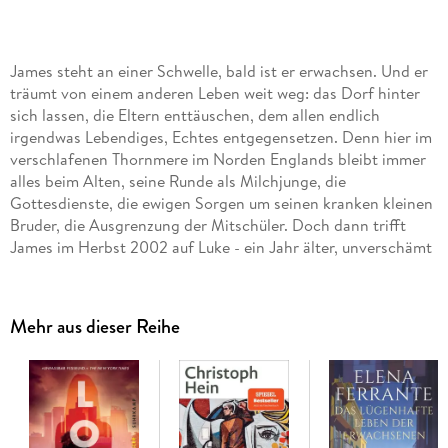
James steht an einer Schwelle, bald ist er erwachsen. Und er
träumt von einem anderen Leben weit weg: das Dorf hinter
sich lassen, die Eltern enttäuschen, dem allen endlich
irgendwas Lebendiges, Echtes entgegensetzen. Denn hier im
verschlafenen Thornmere im Norden Englands bleibt immer
alles beim Alten, seine Runde als Milchjunge, die
Gottesdienste, die ewigen Sorgen um seinen kranken kleinen
Bruder, die Ausgrenzung der Mitschüler. Doch dann trifft
James im Herbst 2002 auf Luke - ein Jahr älter, unverschämt
gutaussehend, von seinen verkrachten Eltern zur
Disziplinierung aufs Land verschickt - und im Laufe eines
Jahres liefert sich James neuen, unkontrollierbaren Kräften
Mehr aus dieser Reihe
aus, einer Sehnsucht, die ihn für immer verändern, einer
Frage, die ihn sein Leben lang verfolgen wird: Würde ich alles
riskieren für die Möglichkeit der Liebe?
Ein Roman über das Verlangen der Jugend, über die
Zärtlichkeiten, Albträume und Illusionen namens Liebe. Mit