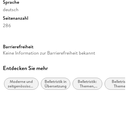
Sprache
deutsch
Seitenanzahl
286
Reihe
Suhrkamp Verlag
Barrierefreiheit
Autor/Autorin
Keine Information zur Barrierefreiheit bekannt
Seán Hewitt
Übersetzung
Entdecken Sie mehr
Stephan Kleiner
Moderne und
Belletristik in
Belletristik:
Belletristi
Verlag/Hersteller
zeitgenössische
Übersetzung
Themen,
Themen
Suhrkamp Verlag
Belletristik:
Stoffe,
Stoffe, Mot
allgemein und
Motive:
Heranwach
Originaltitel
literarisch
Liebe und
Beziehungen
Open, Heaven
Originalsprache
englisch