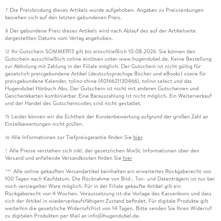
Die Preisbindung dieses Artikels wurde aufgehoben. Angaben zu Preissenkungen
7
beziehen sich auf den letzten gebundenen Preis.
Der gebundene Preis dieses Artikels wird nach Ablauf des auf der Artikelseite
8
dargestellten Datums vom Verlag angehoben.
Ihr Gutschein SOMMER13 gilt bis einschließlich 10.08.2026. Sie können den
12
Gutschein ausschließlich online einlösen unter www.hugendubel.de. Keine Bestellung
zur Abholung mit Zahlung in der Filiale möglich. Der Gutschein ist nicht gültig für
gesetzlich preisgebundene Artikel (deutschsprachige Bücher und eBooks) sowie für
preisgebundene Kalender, tolino shine (4016621130466), tolino select und das
Hugendubel Hörbuch Abo. Der Gutschein ist nicht mit anderen Gutscheinen und
Geschenkkarten kombinierbar. Eine Barauszahlung ist nicht möglich. Ein Weiterverkauf
und der Handel des Gutscheincodes sind nicht gestattet.
Leider können wir die Echtheit der Kundenbewertung aufgrund der großen Zahl an
15
Einzelbewertungen nicht prüfen.
Alle Informationen zur Tiefpreisgarantie finden Sie
hier
16
Alle Preise verstehen sich inkl. der gesetzlichen MwSt. Informationen über den
*
Versand und anfallende Versandkosten finden Sie
hier
Alle online gekauften Versandartikel beinhalten ein erweitertes Rückgaberecht von
***
100 Tagen nach Kaufdatum. Die Rücknahme von Bild-, Ton- und Datenträgern ist nur bei
noch versiegelter Ware möglich. Für in der Filiale gekaufte Artikel gilt ein
Rückgaberecht von 4 Wochen. Voraussetzung ist die Vorlage des Kassenbons und dass
sich der Artikel in wiederverkaufsfähigem Zustand befindet. Für digitale Produkte gilt
weiterhin die gesetzliche Widerrufsfrist von 14 Tagen. Bitte senden Sie Ihren Widerruf
zu digitalen Produkten per Mail an info@hugendubel.de.