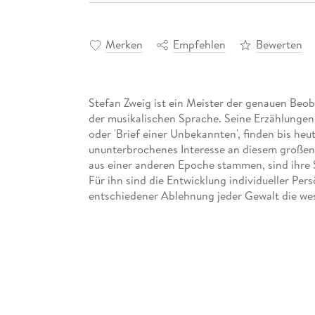
Merken
Empfehlen
Bewerten
Stefan Zweig ist ein Meister der genauen Be
der musikalischen Sprache. Seine Erzählungen
oder 'Brief einer Unbekannten', finden bis heu
ununterbrochenes Interesse an diesem großen
aus einer anderen Epoche stammen, sind ihre 
Für ihn sind die Entwicklung individueller Per
entschiedener Ablehnung jeder Gewalt die wes
Inhaltsverzeichnis
Brief einer Unbekannten
Schachnovelle
Vierundzwanzig Stunden aus dem Leben einer 
Der Amokläufer