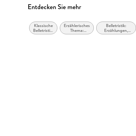
Entdecken Sie mehr
Klassische
Erzählerisches
Belletristik:
Belletristik:
Thema:
Erzählungen,
allgemein
Identität /
Kurzgeschichten,
und
Zugehörigkeit
Short Stories
literarisch