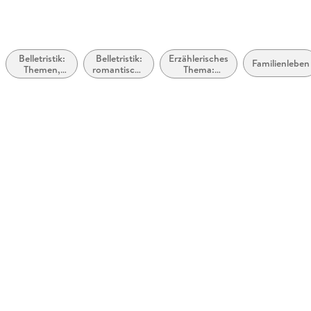
Belletristik:
Belletristik:
Erzählerisches
Familienleben
Themen,
romantische
Thema:
Stoffe,
Spannung
Vertreibung,
Motive:
Exil,
Liebe und
Migration
Beziehungen