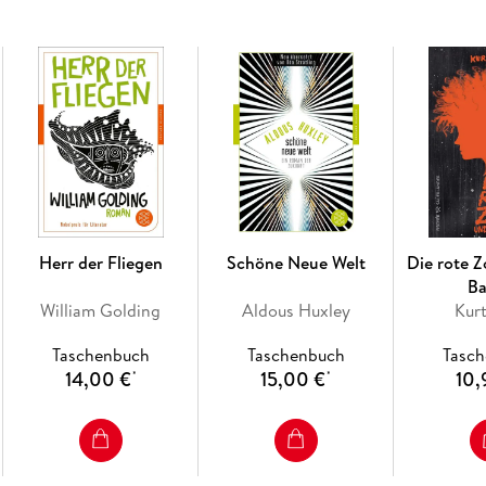
Die unsichtbare Sammlung
Die Frau und die Landschaft
Brennendes Geheimnis
Episode am Genfer See
Verwirrung der Gefühle
Herr der Fliegen
Schöne Neue Welt
Die rote Z
B
William Golding
Aldous Huxley
Kur
Taschenbuch
Taschenbuch
Tasc
14,00 €
15,00 €
10,
*
*