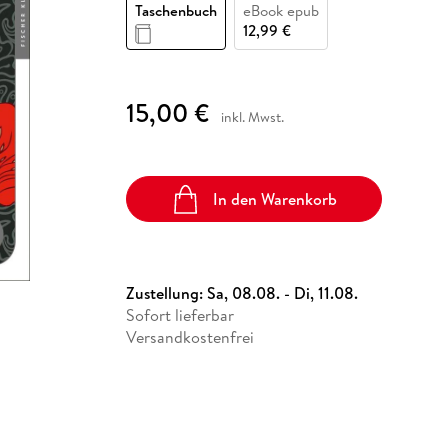
Fremdsprachige Bücher
Taschenbuch
eBook epub
n Lernhilfen
 Jugendbücher
eiber
Hörbuch Downloads im Bundle
cher
 Vergleich
 Puzzlezubehör
Lernen
New Adult
STABILO
12,99 €
Taschenbücher
hilfen
hriller
 Backen
er
lender
Ratgeber
op
hriller
Romance
15,00 €
inkl. Mwst.
Sachbücher
precher:innen
Science Fiction
Fremdsprachige Bücher
In den Warenkorb
Zustellung:
Sa, 08.08. - Di, 11.08.
Sofort lieferbar
Versandkostenfrei