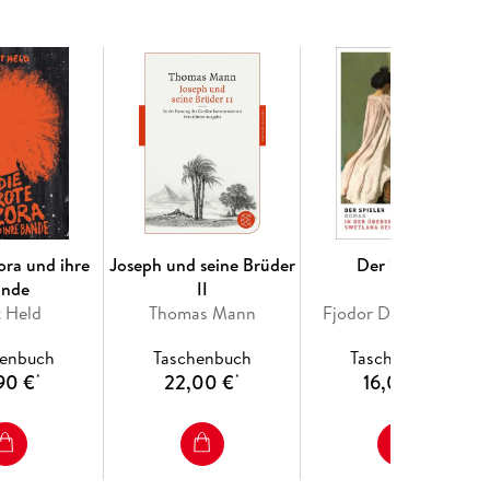
ora und ihre
Joseph und seine Brüder
Der Spieler
ande
II
t Held
Thomas Mann
Fjodor Dostojewskij
henbuch
Taschenbuch
Taschenbuch
90 €
22,00 €
16,00 €
*
*
*