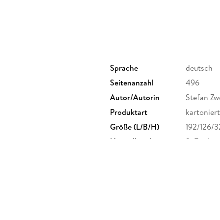
Sprache
deutsch
Seitenanzahl
496
Autor/Autorin
Stefan Zw
Produktart
kartoniert
Größe (L/B/H)
192/126/
Herstelleradresse
S. Fische
Frankfurt
produktsi