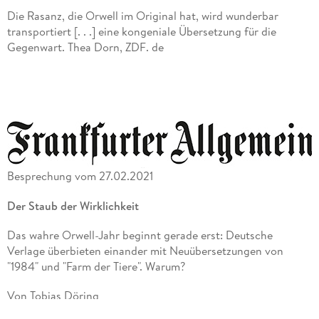
Kunststiftung NRW ausgezeichnet.
Die Rasanz, die Orwell im Original hat, wird wunderbar
transportiert [. . .] eine kongeniale Übersetzung für die
Gegenwart. Thea Dorn, ZDF. de
Heibert hat den gesamten Roman ins Präsens gesetzt und
ihm eine Unmittelbarkeit verschafft, von der die anderen
Übersetzungen nur träumen können. Julia Rosche, Tralalit. de
Frank Heibert greift für Fischer radikaler in den Text ein und
wechselt ins Präsens. Christian Bos, Kölner Stadt-Anzeiger
Besprechung vom 27.02.2021
Der Staub der Wirklichkeit
Das wahre Orwell-Jahr beginnt gerade erst: Deutsche
Verlage überbieten einander mit Neuübersetzungen von
"1984" und "Farm der Tiere". Warum?
Von Tobias Döring