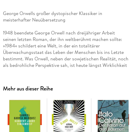
George Orwells großer dystopischer Klassiker in
meisterhafter Neuübersetzung
1948 beendete George Orwell nach dreijähriger Arbeit
seinen letzten Roman, der ihn weltberühmt machen sollte:
»1984« schildert eine Welt, in der ein totalitärer
Überwachungsstaat das Leben der Menschen bis ins Letzte
bestimmt. Was Orwell, neben der sowjetischen Realität, noch
als bedrohliche Perspektive sah, ist heute längst Wirklichkeit
geworden, wenngleich es nicht (nur) Regierungen, sondern
vor allem Konzerne sind, die uns aushorchen und
beeinflussen.
Mehr aus dieser Reihe
Frank Heibert legt mit seiner Neuübertragung einen ebenso
mutigen wie souveränen Text vor, der die Bezeichnung
übersetzerisches Meisterwerk rechtfertigt - die definitive
Ausgabe von »1984« für das 21. Jahrhundert.