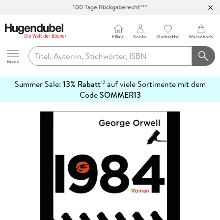
100 Tage Rückgaberecht***
Abholung in über 100 Filialen
Filiale
Konto
Merkzettel
Warenkorb
Hugendubel
Menu
Summer Sale:
13% Rabatt
auf viele Sortimente mit dem
12
mehr
Code
SOMMER13
erfahren