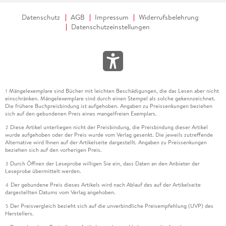
der Moderne (dank Peter Hillebrand liegt sie jetzt erstmals
überhaupt in einer zuverlässigen Übersetzung vor). Mit
Datenschutz
AGB
Impressum
Widerrufsbelehrung
vierundzwanzig, nach teurer Privatschulerziehung in Eton und
Datenschutzeinstellungen
freudloser Karriere im Kolonialdienst, war er voller Hoffnung
nach Paris gezogen, um sich endlich der Literatur zu widmen.
Doch die Romanprojekte scheitern. Bettelarm schlägt er sich
durch, arbeitet als Tellerwäscher und erfährt, wie man
Schuhsohlen mit Zeitungspapier ausbessert und sich die
Knöchelhaut mit schwarzer Tinte einfärbt, damit die Löcher
Mängelexemplare sind Bücher mit leichten Beschädigungen, die das Lesen aber nicht
1
einschränken. Mängelexemplare sind durch einen Stempel als solche gekennzeichnet.
in den Socken nicht so auffallen: So kann man bei
Die frühere Buchpreisbindung ist aufgehoben. Angaben zu Preissenkungen beziehen
Hotelbetreibern renommieren. Und so erfindet sich der
sich auf den gebundenen Preis eines mangelfreien Exemplars.
Schriftsteller George Orwell, indem er die soziale
Diese Artikel unterliegen nicht der Preisbindung, die Preisbindung dieser Artikel
2
Wirklichkeit entdeckt.
wurde aufgehoben oder der Preis wurde vom Verlag gesenkt. Die jeweils zutreffende
Alternative wird Ihnen auf der Artikelseite dargestellt. Angaben zu Preissenkungen
beziehen sich auf den vorherigen Preis.
Komplexe Plotentwicklung und Figurenzeichnung sind
Durch Öffnen der Leseprobe willigen Sie ein, dass Daten an den Anbieter der
3
dagegen seine Sache nicht, auch nicht in den späteren
Leseprobe übermittelt werden.
Romanen, die zu Welterfolgen werden. "1984" ist quälend
Der gebundene Preis dieses Artikels wird nach Ablauf des auf der Artikelseite
4
statisch, monochrom und monoman. Das ist mit Sicherheit
dargestellten Datums vom Verlag angehoben.
Kalkül, denn auf fast jeder Seite geht es hier darum, uns den
Der Preisvergleich bezieht sich auf die unverbindliche Preisempfehlung (UVP) des
5
menschenverachtenden Zynismus eines Machtapparats
Herstellers.
vorzuführen, der sich selbst als einzigen Zweck setzt.