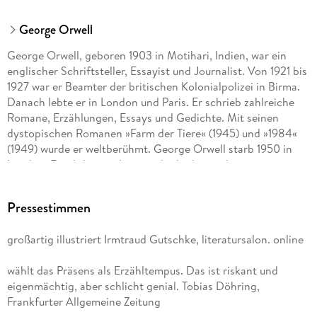
George Orwell
George Orwell, geboren 1903 in Motihari, Indien, war ein
englischer Schriftsteller, Essayist und Journalist. Von 1921 bis
1927 war er Beamter der britischen Kolonialpolizei in Birma.
Danach lebte er in London und Paris. Er schrieb zahlreiche
Romane, Erzählungen, Essays und Gedichte. Mit seinen
dystopischen Romanen »Farm der Tiere« (1945) und »1984«
(1949) wurde er weltberühmt. George Orwell starb 1950 in
London. Er gilt heute als einer der bedeutendsten
Schriftsteller der englischen Literatur.
Pressestimmen
Frank Heibert (geb. 1960) übersetzt seit 1983 aus dem
Englischen, Französischen, Italienischen und Portugiesischen,
großartig illustriert Irmtraud Gutschke, literatursalon. online
unter anderem William Faulkner, Raymond Chandler,
Raymond Queneau, Don DeLillo, George Saunders und
wählt das Präsens als Erzähltempus. Das ist riskant und
Richard Ford. Er wurde mit dem Ledig-Rowohlt-Preis für
eigenmächtig, aber schlicht genial. Tobias Döhring,
literarische Übersetzer, dem Helmut-M. -Braem-
Frankfurter Allgemeine Zeitung
Übersetzerpreis und dem Straelener Übersetzerpreis der