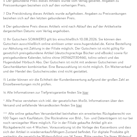
Der gebundene Preis dieses Artikels wurde vom Verlag gesenkt. Angaben zu
6
Erzählerische Dynamik lässt sich daraus nicht gewinnen.
Preissenkungen beziehen sich auf den vorherigen Preis.
Wenn Winston Smith daher über die "Ödnis", "Schäbigkeit"
Die Preisbindung dieses Artikels wurde aufgehoben. Angaben zu Preissenkungen
7
und "Lustlosigkeit" (Wolff) oder die "Kargheit", "Schäbigkeit"
beziehen sich auf den letzten gebundenen Preis.
und "Eintönigkeit" (Haefs) oder auch die "Dürftigkeit",
Der gebundene Preis dieses Artikels wird nach Ablauf des auf der Artikelseite
8
"Schäbigkeit" und "Teilnahmslosigkeit" (Schönfeld) des
dargestellten Datums vom Verlag angehoben.
modernen Lebens nachdenkt, charakterisiert er zugleich, wie
Ihr Gutschein SOMMER13 gilt bis einschließlich 10.08.2026. Sie können den
12
Gutschein ausschließlich online einlösen unter www.hugendubel.de. Keine Bestellung
der Roman über weite Strecken wirkt. Auch seine Figuren -
zur Abholung mit Zahlung in der Filiale möglich. Der Gutschein ist nicht gültig für
und besonders die einzig nennenswerte Frauenfigur, die einer
gesetzlich preisgebundene Artikel (deutschsprachige Bücher und eBooks) sowie für
Männerphantasie entsprungen scheint - sind schrecklich
preisgebundene Kalender, tolino shine (4016621130466), tolino select und das
Hugendubel Hörbuch Abo. Der Gutschein ist nicht mit anderen Gutscheinen und
schablonenhaft. Wahrscheinlich bezieht er gerade daraus viel
Geschenkkarten kombinierbar. Eine Barauszahlung ist nicht möglich. Ein Weiterverkauf
von seiner Wucht.
und der Handel des Gutscheincodes sind nicht gestattet.
Leider können wir die Echtheit der Kundenbewertung aufgrund der großen Zahl an
15
Das gilt erst recht für "Farm der Tiere", wo die Typisierung ja
Einzelbewertungen nicht prüfen.
ohnehin den Spielregeln des Märchen- oder Fabelwesens,
Alle Informationen zur Tiefpreisgarantie finden Sie
hier
16
denen der Text folgt, entspricht. Tatsächlich findet Orwell
Alle Preise verstehen sich inkl. der gesetzlichen MwSt. Informationen über den
*
hier zu einer Stringenz des Erzählens, die "1984" abgeht (wohl
Versand und anfallende Versandkosten finden Sie
hier
auch deshalb, weil die Arbeit daran krankheitshalber nicht
Alle online gekauften Versandartikel beinhalten ein erweitertes Rückgaberecht von
***
ganz abgeschlossen werden konnte). Zumal in Ulrich
100 Tagen nach Kaufdatum. Die Rücknahme von Bild-, Ton- und Datenträgern ist nur bei
noch versiegelter Ware möglich. Für in der Filiale gekaufte Artikel gilt ein
Blumenbachs messerscharfer Übersetzung liest sich dieser
Rückgaberecht von 4 Wochen. Voraussetzung ist die Vorlage des Kassenbons und dass
große Kurzroman wie mit dem Skalpell geschrieben. Dennoch
sich der Artikel in wiederverkaufsfähigem Zustand befindet. Für digitale Produkte gilt
weiterhin die gesetzliche Widerrufsfrist von 14 Tagen. Bitte senden Sie Ihren Widerruf