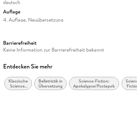
deutsch
Auflage
4. Auflage, Neuübersetzung
Seitenanzahl
336
Barrierefreiheit
Reihe
Keine Information zur Barrierefreiheit bekannt
Fischer Klassik
Autor/Autorin
Entdecken Sie mehr
George Orwell
Klassische
Belletristik in
Science-Fiction:
Science
Übersetzung
Science-
Übersetzung
Apokalypse/Postapokalypse
Fiction
Frank Heibert
Fiction-
Nahe
Literatur
Zukunf
Verlag/Hersteller
FISCHER Taschenbuch
Originaltitel
Nineteen Eighty-Four
Originalsprache