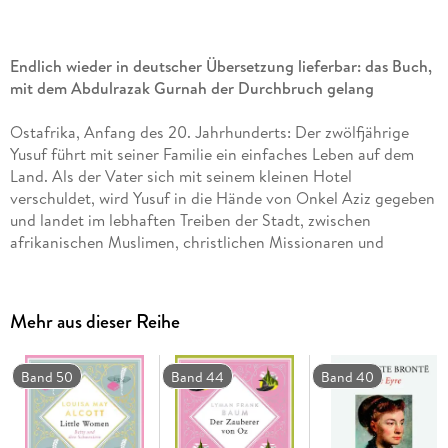
Endlich wieder in deutscher Übersetzung lieferbar: das Buch,
mit dem Abdulrazak Gurnah der Durchbruch gelang
Ostafrika, Anfang des 20. Jahrhunderts: Der zwölfjährige
Yusuf führt mit seiner Familie ein einfaches Leben auf dem
Land. Als der Vater sich mit seinem kleinen Hotel
verschuldet, wird Yusuf in die Hände von Onkel Aziz gegeben
und landet im lebhaften Treiben der Stadt, zwischen
afrikanischen Muslimen, christlichen Missionaren und
indischen Geldverleihern. Die Gemeinschaft dieser
Menschen ist alles andere als selbstverständlich und von
subtilen Hierarchien bestimmt. Yusuf hilft in Aziz' Laden und
Mehr aus dieser Reihe
bei der Pflege seines paradiesisch anmutenden Gartens.
Doch als der Kaufmann ihn auf eine Karawanenreise ins
Landesinnere mitnimmt, endet Yusufs Jugend abrupt. Die
Band 50
Band 44
Band 40
gefährliche Unternehmung bringt Krankheit und Tod und
zeigt allen Teilnehmern schmerzhaft, dass die traditionelle
Art des Handels keine Zukunft mehr hat. Was Yusuf erlebt,