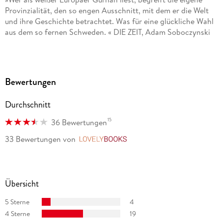
Provinzialität, den so engen Ausschnitt, mit dem er die Welt
und ihre Geschichte betrachtet. Was für eine glückliche Wahl
aus dem so fernen Schweden. « DIE ZEIT, Adam Soboczynski
»Dieser Autor gibt einer bisher literarisch stummen
Weltregion, Sansibar und der ostafrikanischen Küste, eine
ganz eigentümliche Stimme leise, aber unbeirrbar und
Bewertungen
unerbittlich. « Falter, Sigrid Löffler
Durchschnitt
»Ein aufregendes, ein brutales Buch. Ein Lese-Muss. « STERN,
Oliver Creutz
15
36 Bewertungen
33 Bewertungen
von
LovelyBooks
»Ein vielstimmiger Roman, sprachlich nüchtern und
eindringlich, auch über die deutsche Kolonialgeschichte. «
ZDF Morgenmagazin, Peter Twiehaus
Übersicht
»Seine Prosa ist unprätentiös, nachdenklich, eindringlich.
Sein Werk politisch, ohne zu moralisieren. « Der Freitag,
5 Sterne
4
Thomas Hummitzsch
4 Sterne
19