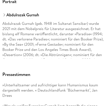
Portrait
Abdulrazak Gurnah
Abdulrazak Gurnah (geb. 1948 im Sultanat Sansibar) wurde
2021 mit dem Nobelpreis für Literatur ausgezeichnet. Er hat
bislang elf Romane veröffentlicht, darunter »Paradise« (1994;
dt. »Das verlorene Paradies«; nominiert für den Booker Prize),
»By the Sea« (2001; »Ferne Gestade«; nominiert für den
Booker Prize und den Los Angeles Times Book Award),
»Desertion« (2006; dt. »Die Abtrünnigen«; nominiert für den
Commonwealth Writers' Prize) und »Afterlives« (2020; dt.
»Nachleben«; nominiert für den Walter Scott Prize und den
Orwell Prize for Fiction). Gurnah ist Professor emeritus für
Pressestimmen
englische und postkoloniale Literatur an der University of
Kent. Er lebt in Canterbury. Seine Werke erscheinen auf
»Unterhaltsamer und aufrichtiger kann Humanismus kaum
Deutsch im Penguin Verlag.
dargestellt werden. « Deutschlandfunk "Büchermarkt", Jan
Drees
»Wer als weißer Europäer Gurnah liest, begreift die eigene