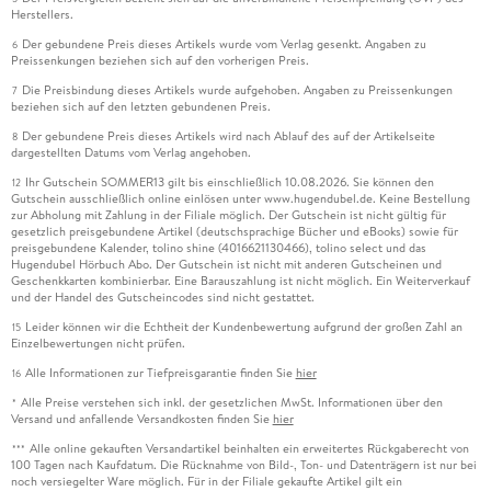
Herstellers.
Der gebundene Preis dieses Artikels wurde vom Verlag gesenkt. Angaben zu
6
Preissenkungen beziehen sich auf den vorherigen Preis.
Die Preisbindung dieses Artikels wurde aufgehoben. Angaben zu Preissenkungen
7
beziehen sich auf den letzten gebundenen Preis.
Der gebundene Preis dieses Artikels wird nach Ablauf des auf der Artikelseite
8
dargestellten Datums vom Verlag angehoben.
Ihr Gutschein SOMMER13 gilt bis einschließlich 10.08.2026. Sie können den
12
Gutschein ausschließlich online einlösen unter www.hugendubel.de. Keine Bestellung
zur Abholung mit Zahlung in der Filiale möglich. Der Gutschein ist nicht gültig für
gesetzlich preisgebundene Artikel (deutschsprachige Bücher und eBooks) sowie für
preisgebundene Kalender, tolino shine (4016621130466), tolino select und das
Hugendubel Hörbuch Abo. Der Gutschein ist nicht mit anderen Gutscheinen und
Geschenkkarten kombinierbar. Eine Barauszahlung ist nicht möglich. Ein Weiterverkauf
und der Handel des Gutscheincodes sind nicht gestattet.
Leider können wir die Echtheit der Kundenbewertung aufgrund der großen Zahl an
15
Einzelbewertungen nicht prüfen.
Alle Informationen zur Tiefpreisgarantie finden Sie
hier
16
Alle Preise verstehen sich inkl. der gesetzlichen MwSt. Informationen über den
*
Versand und anfallende Versandkosten finden Sie
hier
Alle online gekauften Versandartikel beinhalten ein erweitertes Rückgaberecht von
***
100 Tagen nach Kaufdatum. Die Rücknahme von Bild-, Ton- und Datenträgern ist nur bei
noch versiegelter Ware möglich. Für in der Filiale gekaufte Artikel gilt ein