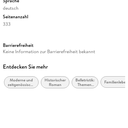
Sprache
deutsch
Seitenanzahl
333
Reihe
Penguin Klassiker, 29
Barrierefreiheit
Autor/Autorin
Keine Information zur Barrierefreiheit bekannt
Abdulrazak Gurnah
Übersetzung
Entdecken Sie mehr
Inge Leipold
Moderne und
Historischer
Belletristik:
Verlag/Hersteller
Familienleben
zeitgenössische
Roman
Themen,
Penguin Verlag
Belletristik:
Stoffe,
allgemein und
Motive:
Originaltitel
literarisch
Soziales
Paradise
Originalsprache
englisch