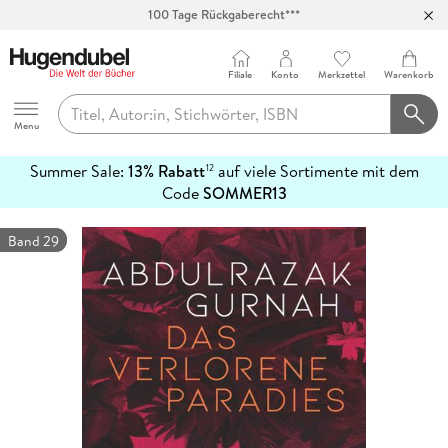
Abholung in über 100 Filialen
Filiale
Konto
Merkzettel
Warenkorb
Hugendubel
Menu
Summer Sale:
13% Rabatt
auf viele Sortimente mit dem
12
mehr
Code
SOMMER13
erfahren
Band 29