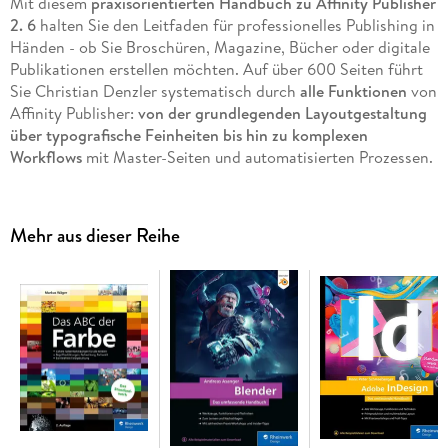
Mit diesem
praxisorientierten Handbuch zu Affinity Publisher
2. 6
halten Sie den Leitfaden für professionelles Publishing in
Händen - ob Sie Broschüren, Magazine, Bücher oder digitale
Publikationen erstellen möchten. Auf über 600 Seiten führt
Sie Christian Denzler systematisch durch
alle Funktionen
von
Affinity Publisher:
von der grundlegenden Layoutgestaltung
über typografische Feinheiten bis hin zu komplexen
Workflows
mit Master-Seiten und automatisierten Prozessen.
Besonders wertvoll für Ihre tägliche Arbeit sind die
zahlreichen Praxistipps zur effizienten
Mehr aus dieser Reihe
Dokumentorganisation, zur Bildintegration und zur optimalen
Druckvorbereitung. Das Buch wächst dabei mit Ihren
Anforderungen und
begleitet Sie von den ersten Schritten bis
hin zu anspruchsvollen Projekten
. So entwickeln Sie sich zum
Layout-Profi und erschließen sich alle Möglichkeiten, die
Affinity Publisher für zeitgemäßes Publishing bietet.
Alle Werkzeuge, Funktionen und Techniken
Mit zahlreichen Praxis-Workshops und Profi-Tipps