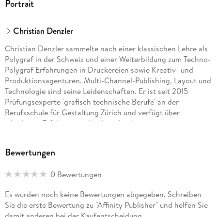
Portrait
2. 1 . . . Die Idee zu einem Film . . . 35
Christian Denzler
2. 2 . . . Zutaten . . . 36
Christian Denzler sammelte nach einer klassischen Lehre als
2. 3 . . . Dokumentarisches oder szenisches Arbeiten . . . 41
Polygraf in der Schweiz und einer Weiterbildung zum Techno-
Polygraf Erfahrungen in Druckereien sowie Kreativ- und
2. 4 . . . Genrefilme . . . 46
Produktionsagenturen. Multi-Channel-Publishing, Layout und
Technologie sind seine Leidenschaften. Er ist seit 2015
2. 5 . . . Achtung, Publikum! . . . 49
Prüfungsexperte 'grafisch technische Berufe' an der
Berufsschule für Gestaltung Zürich und verfügt über
jahrelange Erfahrung in der datenbankgestützten
3. Von der Idee zum Film . . . 51
Werbemittelproduktion (PIM/MAM, Censhare). Seine
Erfahrungen teilt er unter anderem auch auf publishingblog.
Bewertungen
ch. (denzlermedia. ch)
3. 1 . . . Der Plan zum Film . . . 51
0 Bewertungen
3. 2 . . . Vom Film zur Szene zur Einstellung . . . 60
Es wurden noch keine Bewertungen abgegeben. Schreiben
Sie die erste Bewertung zu "Affinity Publisher" und helfen Sie
3. 3 . . . Dramaturgie . . . 65
damit anderen bei der Kaufentscheidung.