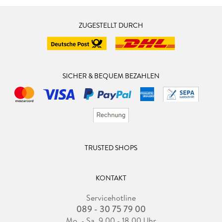
6. 3 . . . Profi- oder Amateurkamera? . . . 141
ZUGESTELLT DURCH
6. 4 . . . Kameratypen . . . 142
6. 5 . . . Ausstattungsmerkmale . . . 155
SICHER & BEQUEM BEZAHLEN
7. Zubeh r . . . 171
7. 1 . . . Licht . . . 172
TRUSTED SHOPS
7. 2 . . . Ton . . . 178
7. 3 . . . Stativ . . . 185
KONTAKT
7. 4 . . . Schwebesysteme (Steadycam und Gimbal) . . . 189
Servicehotline
089 - 30 75 79 00
7. 5 . . . Rigs und Cages . . . 192
Mo. - Sa. 9.00 - 18.00 Uhr