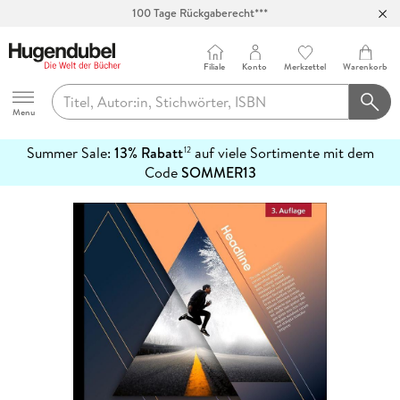
100 Tage Rückgaberecht***
Abholung in über 100 Filialen
Filiale
Konto
Merkzettel
Warenkorb
Hugendubel
Menu
Summer Sale:
13% Rabatt
auf viele Sortimente mit dem
12
mehr
Code
SOMMER13
erfahren