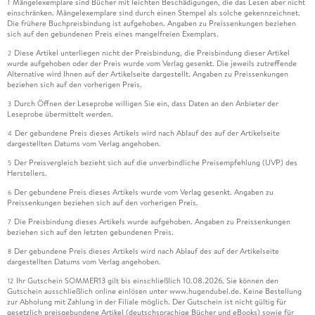
Mängelexemplare sind Bücher mit leichten Beschädigungen, die das Lesen aber nicht
1
einschränken. Mängelexemplare sind durch einen Stempel als solche gekennzeichnet.
9. Kameras in Action: Smartphone, Actioncams und Drohnen
Die frühere Buchpreisbindung ist aufgehoben. Angaben zu Preissenkungen beziehen
. . . 221
sich auf den gebundenen Preis eines mangelfreien Exemplars.
Diese Artikel unterliegen nicht der Preisbindung, die Preisbindung dieser Artikel
2
wurde aufgehoben oder der Preis wurde vom Verlag gesenkt. Die jeweils zutreffende
9. 1 . . . Filmen mit dem Smartphone . . . 222
Alternative wird Ihnen auf der Artikelseite dargestellt. Angaben zu Preissenkungen
beziehen sich auf den vorherigen Preis.
9. 2 . . . Actioncams . . . 229
Durch Öffnen der Leseprobe willigen Sie ein, dass Daten an den Anbieter der
3
Leseprobe übermittelt werden.
Der gebundene Preis dieses Artikels wird nach Ablauf des auf der Artikelseite
9. 3 . . . Filmen aus der Luft: Drohnen . . . 232
4
dargestellten Datums vom Verlag angehoben.
Der Preisvergleich bezieht sich auf die unverbindliche Preisempfehlung (UVP) des
5
Herstellers.
Der gebundene Preis dieses Artikels wurde vom Verlag gesenkt. Angaben zu
10. Das Handwerk des Filmens . . . 243
6
Preissenkungen beziehen sich auf den vorherigen Preis.
Die Preisbindung dieses Artikels wurde aufgehoben. Angaben zu Preissenkungen
7
beziehen sich auf den letzten gebundenen Preis.
10. 1 . . . Von der Fotokamera zur Filmkamera . . . 243
Der gebundene Preis dieses Artikels wird nach Ablauf des auf der Artikelseite
8
dargestellten Datums vom Verlag angehoben.
10. 2 . . . Wei abgleich . . . 247
Ihr Gutschein SOMMER13 gilt bis einschließlich 10.08.2026. Sie können den
12
Gutschein ausschließlich online einlösen unter www.hugendubel.de. Keine Bestellung
10. 3 . . . Belichtung . . . 257
zur Abholung mit Zahlung in der Filiale möglich. Der Gutschein ist nicht gültig für
gesetzlich preisgebundene Artikel (deutschsprachige Bücher und eBooks) sowie für