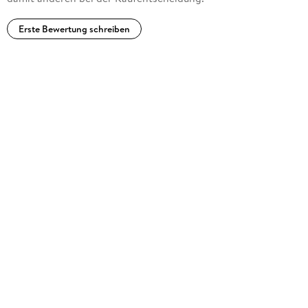
Erste Bewertung schreiben
4. Be prepared . . . 71
4. 1 . . . Drehvorbereitungen . . . 71
4. 2 . . . Die Kunst der Beschr nkung: das Budget . . . 78
4. 3 . . . Den Zuschauer immer vor Augen -- das Format . . . 81
4. 4 . . . Nicht den Anschluss verlieren -- Kontinuit t . . . 82
4. 5 . . . Recht . . . 87
4. 6 . . . K nstliche Intelligenz in der Bildproduktion . . . 107
TEIL II Aufnahme . . . 117