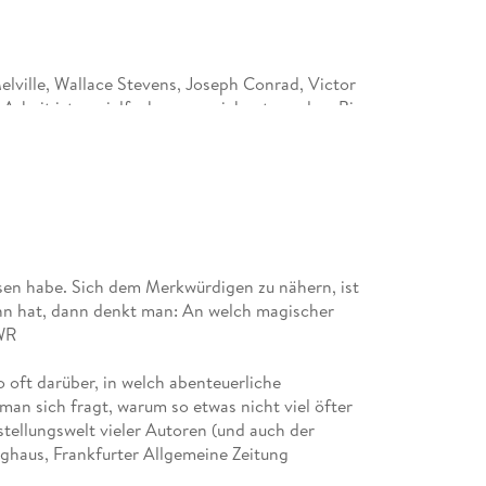
lville, Wallace Stevens, Joseph Conrad, Victor
Arbeit ist er vielfach ausgezeichnet worden. Bis
2025 verstarb.
esen habe. Sich dem Merkwürdigen zu nähern, ist
nn hat, dann denkt man: An welch magischer
SWR
 oft darüber, in welch abenteuerliche
 man sich fragt, warum so etwas nicht viel öfter
stellungswelt vieler Autoren (und auch der
nghaus, Frankfurter Allgemeine Zeitung