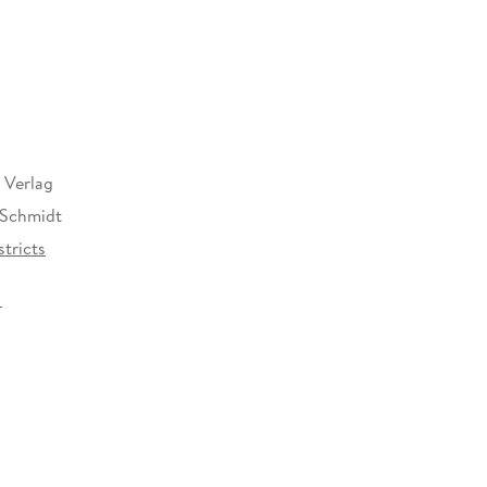
 Verlag
 Schmidt
tricts
25 mm
Verlag GmbH, Torstr. 44, 10119 Berlin,
rkamp.de