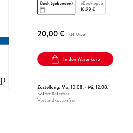
Fremdsprachige Bücher
Buch (gebunden)
eBook epub
n Lernhilfen
 Jugendbücher
eiber
Hörbuch Downloads im Bundle
cher
 Vergleich
 Puzzlezubehör
Lernen
New Adult
STABILO
16,99 €
Taschenbücher
hilfen
hriller
 Backen
er
lender
Ratgeber
op
hriller
Romance
20,00 €
inkl. Mwst.
Sachbücher
precher:innen
Science Fiction
Fremdsprachige Bücher
In den Warenkorb
Zustellung:
Mo, 10.08. - Mi, 12.08.
Sofort lieferbar
Versandkostenfrei