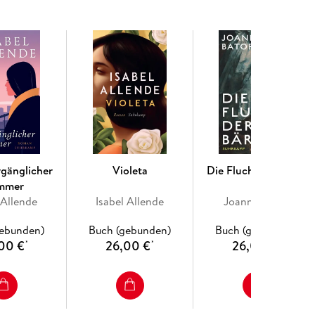
rgänglicher
Violeta
Die Flucht der Bärin
mmer
 Allende
Isabel Allende
Joanna Bator
gebunden)
Buch (gebunden)
Buch (gebunden)
00 €
26,00 €
26,00 €
*
*
*