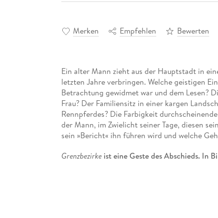
Merken
Empfehlen
Bewerten
Ein alter Mann zieht aus der Hauptstadt in ein
letzten Jahre verbringen. Welche geistigen Ein
Betrachtung gewidmet war und dem Lesen? Di
Frau? Der Familiensitz in einer kargen Landsc
Rennpferdes? Die Farbigkeit durchscheinender
der Mann, im Zwielicht seiner Tage, diesen se
sein »Bericht« ihn führen wird und welche Ge
Grenzbezirke
ist eine Geste des Abschieds. In B
das Leben eines leidenschaftlichen Lesers, st
Gläubigen - ein Glauben nicht an die Gemeinpl
Leuchtkraft des Erinnerns und der Literatur.