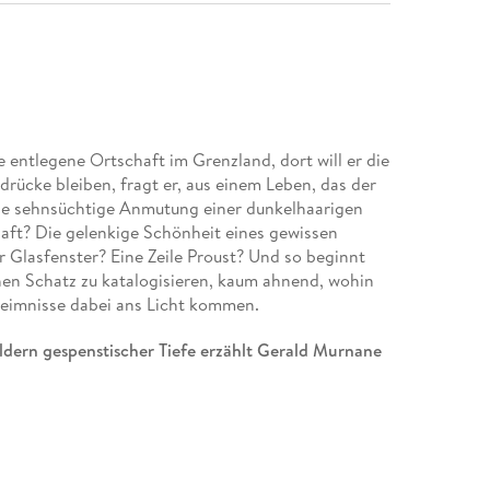
e entlegene Ortschaft im Grenzland, dort will er die
drücke bleiben, fragt er, aus einem Leben, das der
e sehnsüchtige Anmutung einer dunkelhaarigen
haft? Die gelenkige Schönheit eines gewissen
 Glasfenster? Eine Zeile Proust? Und so beginnt
inen Schatz zu katalogisieren, kaum ahnend, wohin
heimnisse dabei ans Licht kommen.
ildern gespenstischer Tiefe erzählt Gerald Murnane
rauchelnden Liebhabers und praktizierenden
ätze der Religion, sondern an die unwiderlegbare