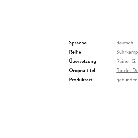
Sprache
deutsch
Reihe
Suhrkamp
Übersetzung
Rainer G.
Originaltitel
Border Dis
Produktart
gebunden
Größe (L/B/H)
180/116/
Herstelleradresse
Suhrkamp 
info@suh