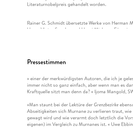
Literaturnobelpreis gehandelt worden.
Rainer G. Schmidt übersetzte Werke von Herman Me
Hugo, Victor Segalen und Henri Michaux. Für seine 
zu seinem Tod lebte er in Berlin, wo er am 9. April 
Pressestimmen
» einer der merkwürdigsten Autoren, die ich je gel
immer nicht so ganz einfach, aber wenn man es da
Kraftquelle sitzt man denn da? « Ijoma Mangold, 
»Man staunt bei der Lektüre der
Grenzbezirke
ebenso
Abseitigkeiten sich Murnane zu verlieren traut, wie
gewagt wird und wie verarmt doch letztlich die Vor
eigenen) im Vergleich zu Murnanes ist. « Uwe Ebbi