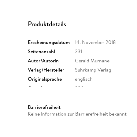
Produktdetails
Erscheinungsdatum
14. November 2018
Seitenanzahl
231
Autor/Autorin
Gerald Murnane
Verlag/Hersteller
Suhrkamp Verlag
Originalsprache
englisch
Gewicht
280 g
ISBN
9783518225073
Barrierefreiheit
Keine Information zur Barrierefreiheit bekannt