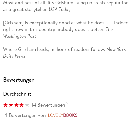
Most and best of all, it s Grisham living up to his reputation
as a great storyteller.
USA Today
[Grisham] is exceptionally good at what he does. . . . Indeed,
right now in this country, nobody does it better.
The
Washington Post
Where Grisham leads, millions of readers follow.
New York
Daily News
Like a meticulous magician debuting a fancy trick, Grisham
takes great care creating his setup.
People
Bewertungen
The Broker
is smart, quick and fun. Time will slip by . . . it has
Durchschnitt
major motion picture written on every page.
Rocky Mountain
News
15
14 Bewertungen
14 Bewertungen
von
LovelyBooks
This is one of his David-and-Goliath fables a little guy
battling a powerful, deadly enemy. . . . Once you ve started
the book you re not likely to give it up he still has the knack
of creating suspense.
Charlotte Observer