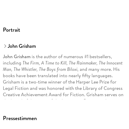
Portrait
John Grisham
John Grisham
is the author of numerous #1 bestsellers,
including
The Firm, A Time to Kill, The Rainmaker, The Innocent
Man, The Whistler, The Boys from Biloxi,
and many more. His
books have been translated into nearly fifty languages.
Grisham is a two-time winner of the Harper Lee Prize for
Legal Fiction and was honored with the Library of Congress
Creative Achievement Award for Fiction. Grisham serves on
the board of directors of the Innocence Project and
Centurion Ministries, two national organizations dedicated
to exonerating those who have been wrongfully convicted.
Pressestimmen
Much of his fiction explores deep-seated problems in our
criminal justice system. He lives on a farm in central Virginia.