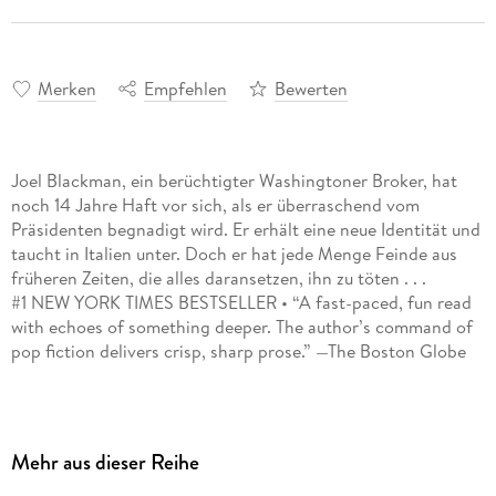
Merken
Empfehlen
Bewerten
Joel Blackman, ein berüchtigter Washingtoner Broker, hat
noch 14 Jahre Haft vor sich, als er überraschend vom
Präsidenten begnadigt wird. Er erhält eine neue Identität und
taucht in Italien unter. Doch er hat jede Menge Feinde aus
früheren Zeiten, die alles daransetzen, ihn zu töten . . .
#1 NEW YORK TIMES BESTSELLER • “A fast-paced, fun read
with echoes of something deeper. The author’s command of
pop fiction delivers crisp, sharp prose.” —The Boston Globe
In his final hours in the Oval Office, the outgoing President
grants a controversial last-minute pardon to Joel Backman, a
notorious Washington power broker who has spent the last
Mehr aus dieser Reihe
six years hidden away in a federal prison. What no one knows