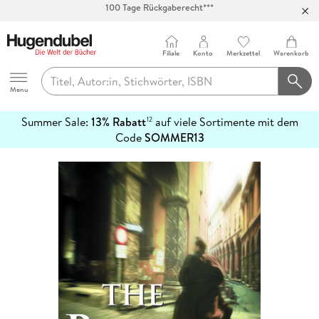
Abholung in über 100 Filialen
Filiale
Konto
Merkzettel
Warenkorb
Hugendubel
Menu
Summer Sale:
13% Rabatt
auf viele Sortimente mit dem
12
mehr
Code
SOMMER13
erfahren