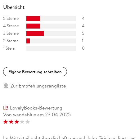
Übersicht
5 Sterne
4
4 Sterne
4
3 Sterne
5
2 Sterne
1
1 Stern
0
Eigene Bewertung schreiben
Zur Empfehlungsrangliste
LovelyBooks-Bewertung
Von wandablue
am
23.04.2025
Im Mittelteil geht ihm die Luft aus und John Grisham liest aus