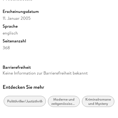
Erscheinungsdatum
11. Januar 2005
Sprache
englisch
Seitenanzahl
368
Reihe
JG Publishing
Barrierefreiheit
Autor/Autorin
Keine Information zur Barrierefreiheit bekannt
John Grisham
Verlag/Hersteller
Entdecken Sie mehr
JG Publishing
Moderne und
Kriminalromane
Produktart
Politthriller/Justizthriller
zeitgenössische
und Mystery
gebunden
Belletristik:
allgemein und
Gewicht
literarisch