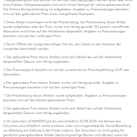
Mängelexemplare sind Bücher mit leichten Beschädigungen, die das Lesen aber nicht
1
einschränken. Mängelexemplare sind durch einen Stempel als solche gekennzeichnet.
Die frühere Buchpreisbindung ist aufgehoben. Angaben zu Preissenkungen beziehen
sich auf den gebundenen Preis eines mangelfreien Exemplars.
Diese Artikel unterliegen nicht der Preisbindung, die Preisbindung dieser Artikel
2
wurde aufgehoben oder der Preis wurde vom Verlag gesenkt. Die jeweils zutreffende
Alternative wird Ihnen auf der Artikelseite dargestellt. Angaben zu Preissenkungen
beziehen sich auf den vorherigen Preis.
Durch Öffnen der Leseprobe willigen Sie ein, dass Daten an den Anbieter der
3
Leseprobe übermittelt werden.
Der gebundene Preis dieses Artikels wird nach Ablauf des auf der Artikelseite
4
dargestellten Datums vom Verlag angehoben.
Der Preisvergleich bezieht sich auf die unverbindliche Preisempfehlung (UVP) des
5
Herstellers.
Der gebundene Preis dieses Artikels wurde vom Verlag gesenkt. Angaben zu
6
Preissenkungen beziehen sich auf den vorherigen Preis.
Die Preisbindung dieses Artikels wurde aufgehoben. Angaben zu Preissenkungen
7
beziehen sich auf den letzten gebundenen Preis.
Der gebundene Preis dieses Artikels wird nach Ablauf des auf der Artikelseite
8
dargestellten Datums vom Verlag angehoben.
Ihr Gutschein SOMMER13 gilt bis einschließlich 10.08.2026. Sie können den
12
Gutschein ausschließlich online einlösen unter www.hugendubel.de. Keine Bestellung
zur Abholung mit Zahlung in der Filiale möglich. Der Gutschein ist nicht gültig für
gesetzlich preisgebundene Artikel (deutschsprachige Bücher und eBooks) sowie für