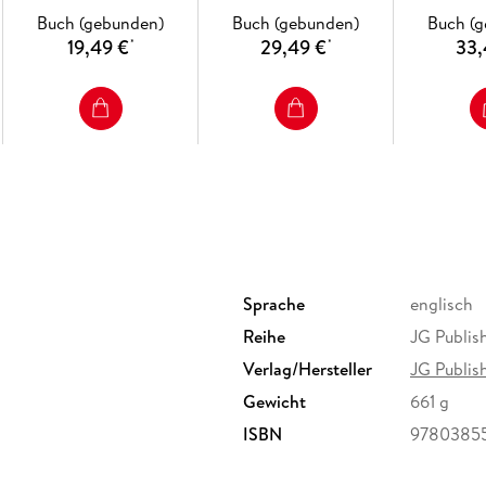
Buch (gebunden)
Buch (gebunden)
Buch (
19,49 €
29,49 €
33,
*
*
Sprache
englisch
Reihe
JG Publis
Verlag/Hersteller
JG Publis
Gewicht
661 g
ISBN
9780385