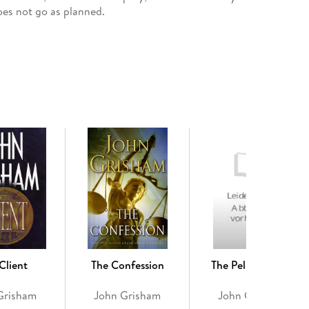
oes not go as planned.
 young death row inmate only three hours away
e courts slam the door, and the governor says no to
ock winds down, Cody has one final request.
k and Rusty Malloy struggle to keep their father s
es, Diantha Bradshaw, the only person the partners
 take a stand for the first time in her career and
moving, these are three of the greatest stories John
Client
The Confession
The Pelican Brief
Grisham
John Grisham
John Grisham