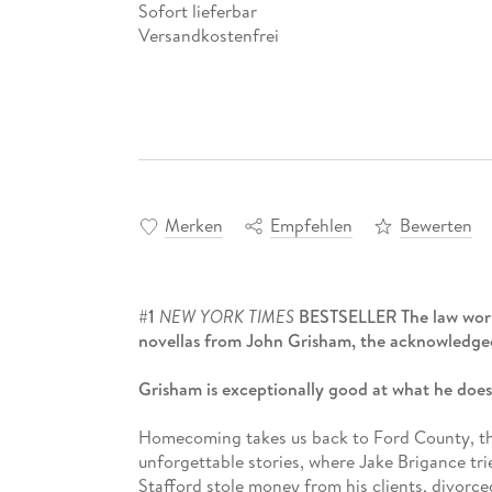
Sofort lieferbar
Versandkostenfrei
Merken
Empfehlen
Bewerten
#1
NEW YORK TIMES
BESTSELLER The law works 
novellas from John Grisham, the acknowledged m
Grisham is exceptionally good at what he doe
Homecoming takes us back to Ford County, the
unforgettable stories, where Jake Brigance trie
Stafford stole money from his clients, divorced 