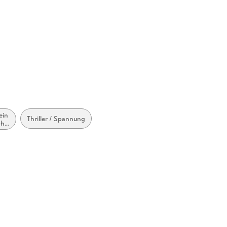
ein
Thriller / Spannung
cht