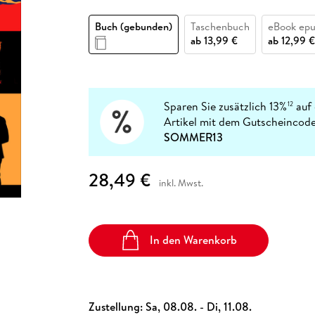
Fremdsprachige Bücher
n Lernhilfen
 Jugendbücher
eiber
Hörbuch Downloads im Bundle
cher
 Vergleich
 Puzzlezubehör
Lernen
New Adult
STABILO
Taschenbücher
Buch (gebunden)
Taschenbuch
eBook ep
hilfen
hriller
 Backen
er
lender
Ratgeber
ab
13,99 €
ab
12,99 €
op
hriller
Romance
Sachbücher
precher:innen
Science Fiction
Sparen Sie zusätzlich 13%
auf 
12
Artikel mit dem Gutscheincode
Fremdsprachige Bücher
SOMMER13
28,49 €
inkl. Mwst.
In den Warenkorb
Zustellung:
Sa, 08.08. - Di, 11.08.