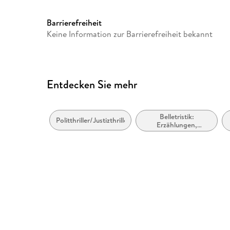
Barrierefreiheit
Keine Information zur Barrierefreiheit bekannt
Entdecken Sie mehr
Belletristik:
Politthriller/Justizthriller
Erzählungen,
Kurzgeschichten,
Short Stories