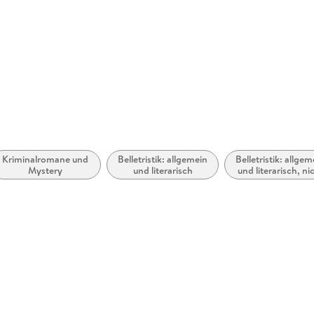
Kriminalromane und
Belletristik: allgemein
Belletristik: allgem
Mystery
und literarisch
und literarisch, ni
nach Genre