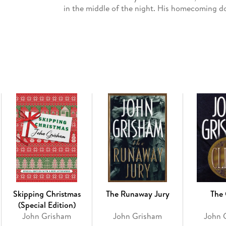
in the middle of the night. His homecoming d
In Strawberry Moon, we meet Cody Wallace, a
from execution. His lawyers can t save him, th
a last-minute request for clemency. As the cl
And in Sparring Partners, feuding brothers Kir
once prosperous firm afloat. As it disintegrat
trust, must make a choice: save the Malloys, or
save herself.
By turns suspenseful, hilarious, powerful, and 
Grisham has ever told.
Skipping Christmas
The Runaway Jury
The 
(Special Edition)
John Grisham
John Grisham
John 