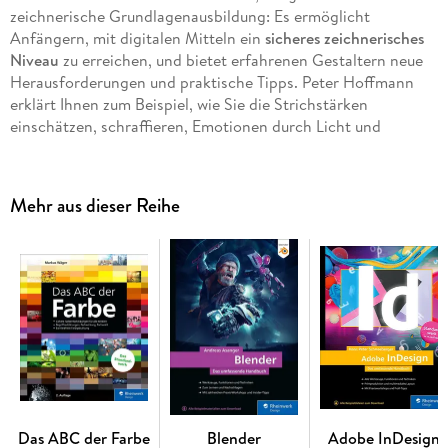
zeichnerische Grundlagenausbildung: Es ermöglicht
Anfängern, mit digitalen Mitteln ein
sicheres zeichnerisches
Niveau
zu erreichen, und bietet erfahrenen Gestaltern neue
Herausforderungen und praktische Tipps. Peter Hoffmann
erklärt Ihnen zum Beispiel, wie Sie die Strichstärken
einschätzen, schraffieren, Emotionen durch Licht und
Schatten erzeugen, Tonwerte aufbauen und Tiefenwirkungen
erzeugen. Aber es wird nicht nur am Schreibtisch gezeichnet,
der Autor nimmt Sie außerdem mit zu seinen Studien
Mehr aus dieser Reihe
unterwegs
und zeigt Ihnen,
wie Sie auf dem Pad dynamisch,
lebendig und doch präzise zeichnen
. Lassen Sie sich durch
die vielen attraktiven Zeichnungen und Skizzen des Buchs
inspirieren!
Analoge und digitale Techniken
Digital vor Ort und unterwegs: mit Photoshop und
Procreate
Porträts, Architektur und Landschaft zeichnen
Das ABC der Farbe
Blender
Adobe InDesign