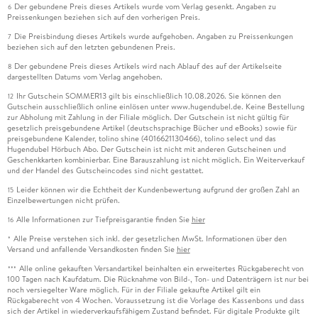
Der gebundene Preis dieses Artikels wurde vom Verlag gesenkt. Angaben zu
Tutorial . . . 135
6
Preissenkungen beziehen sich auf den vorherigen Preis.
Die Preisbindung dieses Artikels wurde aufgehoben. Angaben zu Preissenkungen
Fazit . . . 140
7
beziehen sich auf den letzten gebundenen Preis.
Der gebundene Preis dieses Artikels wird nach Ablauf des auf der Artikelseite
8
dargestellten Datums vom Verlag angehoben.
Ihr Gutschein SOMMER13 gilt bis einschließlich 10.08.2026. Sie können den
12
12. Der Bildschwerpunkt . . . 141
Gutschein ausschließlich online einlösen unter www.hugendubel.de. Keine Bestellung
zur Abholung mit Zahlung in der Filiale möglich. Der Gutschein ist nicht gültig für
gesetzlich preisgebundene Artikel (deutschsprachige Bücher und eBooks) sowie für
preisgebundene Kalender, tolino shine (4016621130466), tolino select und das
Die Wirkung eines Bildschwerpunkts . . . 142
Hugendubel Hörbuch Abo. Der Gutschein ist nicht mit anderen Gutscheinen und
Geschenkkarten kombinierbar. Eine Barauszahlung ist nicht möglich. Ein Weiterverkauf
und der Handel des Gutscheincodes sind nicht gestattet.
Das Platzieren des Schwerpunkts . . . 143
Leider können wir die Echtheit der Kundenbewertung aufgrund der großen Zahl an
15
Einzelbewertungen nicht prüfen.
Mittel der Betonung . . . 144
Alle Informationen zur Tiefpreisgarantie finden Sie
hier
16
Tutorial . . . 146
Alle Preise verstehen sich inkl. der gesetzlichen MwSt. Informationen über den
*
Versand und anfallende Versandkosten finden Sie
hier
Fazit . . . 149
Alle online gekauften Versandartikel beinhalten ein erweitertes Rückgaberecht von
***
100 Tagen nach Kaufdatum. Die Rücknahme von Bild-, Ton- und Datenträgern ist nur bei
noch versiegelter Ware möglich. Für in der Filiale gekaufte Artikel gilt ein
Rückgaberecht von 4 Wochen. Voraussetzung ist die Vorlage des Kassenbons und dass
sich der Artikel in wiederverkaufsfähigem Zustand befindet. Für digitale Produkte gilt