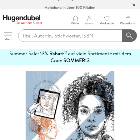
Abholung in über 100 Filialen
Filiale
Konto
Merkzettel
Warenkorb
Hugendubel
Menu
Summer Sale:
13% Rabatt
auf viele Sortimente mit dem
12
mehr
Code
SOMMER13
erfahren