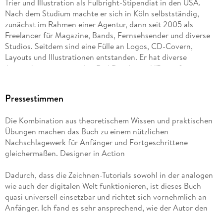
Trier und Illustration als Fulbright-Stipendiat in den USA.
Nach dem Studium machte er sich in Köln selbstständig,
Die Koordination von Auge und Hand . . . 51
zunächst im Rahmen einer Agentur, dann seit 2005 als
Freelancer für Magazine, Bands, Fernsehsender und diverse
Tutorial . . . 53
Studios. Seitdem sind eine Fülle an Logos, CD-Covern,
Layouts und Illustrationen entstanden. Er hat diverse
Fazit . . . 57
Auszeichnungen, u. a. den Red Dot A-ward "Best of
Communication Design" erhalten. Seit 2011 liegt der
Schwerpunkt seiner Arbeit in der Illustration. Für seine Bilder
Pressestimmen
kombiniert er Tusche, Bleistift, Aquarell, grafische Elemente
4. Strichführung . . . 59
und digitale Techniken. Parallel dazu unterrichtet er seit über
Die Kombination aus theoretischem Wissen und praktischen
zehn Jahren an verschiedenen Hochschulen.
Übungen machen das Buch zu einem nützlichen
Der Fluss der Linien . . . 60
Nachschlagewerk für Anfänger und Fortgeschrittene
gleichermaßen. Designer in Action
Spontaneität und Kontrolle . . . 61
Dadurch, dass die Zeichnen-Tutorials sowohl in der analogen
Fehler überarbeiten . . . 62
wie auch der digitalen Welt funktionieren, ist dieses Buch
quasi universell einsetzbar und richtet sich vornehmlich an
Strichstärken variieren . . . 63
Anfänger. Ich fand es sehr ansprechend, wie der Autor den
Tutorial . . . 65
Leser durch das Buch führt und mit vielen Übungen zum