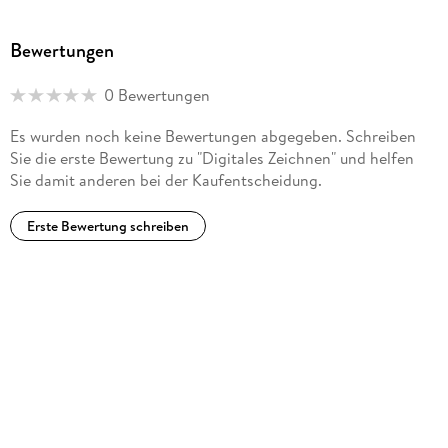
Üben animiert. Der Büchernarr
Fazit . . . 68
Bewertungen
Der Illustrator und Hochschuldozent versteht es
ausgezeichnet, die einzelnen Schritte für die Umsetzung der
0 Bewertungen
sehr guten Bildbeispiele zu erläutern. EKZ-Informationsdienst
5. Funktionen der Schraffur . . . 69
Es wurden noch keine Bewertungen abgegeben. Schreiben
Sie die erste Bewertung zu "Digitales Zeichnen" und helfen
Sie damit anderen bei der Kaufentscheidung.
Volumen . . . 70
Licht und Schatten . . . 71
Erste Bewertung schreiben
lokale Farben . . . 74
Tutorial . . . 74
Fazit . . . 77
6. zeichnen im Format . . . 79