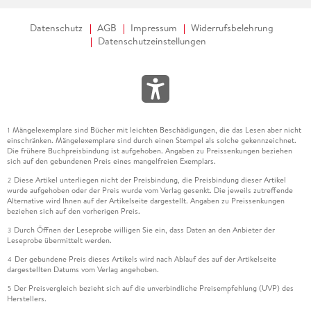
Datenschutz
AGB
Impressum
Widerrufsbelehrung
Datenschutzeinstellungen
10. Plastisch Zeichnen . . . 121
Die Illusion von Räumlichkeit . . . 122
Tutorial . . . 126
Mängelexemplare sind Bücher mit leichten Beschädigungen, die das Lesen aber nicht
1
einschränken. Mängelexemplare sind durch einen Stempel als solche gekennzeichnet.
Die frühere Buchpreisbindung ist aufgehoben. Angaben zu Preissenkungen beziehen
Fazit . . . 129
sich auf den gebundenen Preis eines mangelfreien Exemplars.
Diese Artikel unterliegen nicht der Preisbindung, die Preisbindung dieser Artikel
2
wurde aufgehoben oder der Preis wurde vom Verlag gesenkt. Die jeweils zutreffende
Alternative wird Ihnen auf der Artikelseite dargestellt. Angaben zu Preissenkungen
beziehen sich auf den vorherigen Preis.
11. Farbig Zeichnen mit dem Kalt-Warm-Kontrast . . . 131
Durch Öffnen der Leseprobe willigen Sie ein, dass Daten an den Anbieter der
3
Leseprobe übermittelt werden.
Der gebundene Preis dieses Artikels wird nach Ablauf des auf der Artikelseite
Der Kalt-Warm-Kontrast . . . 132
4
dargestellten Datums vom Verlag angehoben.
Der Preisvergleich bezieht sich auf die unverbindliche Preisempfehlung (UVP) des
Anwendung . . . 133
5
Herstellers.