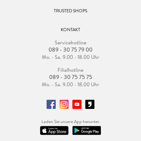
Praxis . . . 104
TRUSTED SHOPS
Tutorial . . . 105
Fazit . . . 109
KONTAKT
Servicehotline
089 - 30 75 79 00
9. Tonwerte Zeichnen . . . 111
Mo. - Sa. 9.00 - 18.00 Uhr
Filialhotline
Farben und Tonwerte . . . 112
089 - 30 75 75 75
Mo. - Sa. 9.00 - 18.00 Uhr
Die wesentlichen Tonwerte . . . 113
Schicht für Schicht schraffieren . . . 114
Formen berücksichtigen . . . 116
Laden Sie unsere App herunter.
Tutorial . . . 116
Fazit . . . 118