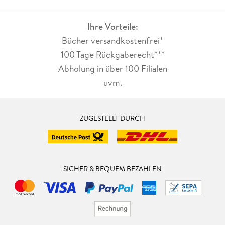
Verschiedene Arten der Komposition . . . 92
Tutorial . . . 94
Ihre Vorteile:
Bücher versandkostenfrei*
Fazit . . . 98
100 Tage Rückgaberecht***
Abholung in über 100 Filialen
uvm.
8. Verschiedene arten der Schraffur . . . 99
ZUGESTELLT DURCH
Einfache Schraffur . . . 100
Kreuzschraffur . . . 101
Alternative Schraffuren . . . 102
SICHER & BEQUEM BEZAHLEN
Negativ schraffieren . . . 104
Von der Linie zur Fläche: das Schummern . . . 104