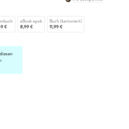
enbuch
eBook epub
Buch (kartoniert)
69 €
8,99 €
11,99 €
diesen
: