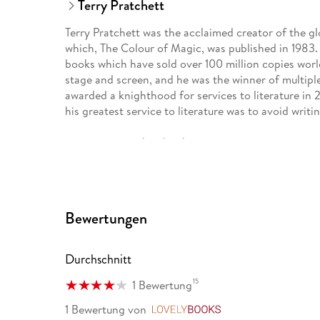
Terry Pratchett
Terry Pratchett was the acclaimed creator of the glo
which, The Colour of Magic, was published in 1983. I
books which have sold over 100 million copies worl
stage and screen, and he was the winner of multipl
awarded a knighthood for services to literature in
his greatest service to literature was to avoid writi
www.terrypratchettbooks.com
Bewertungen
Durchschnitt
15
1 Bewertung
1 Bewertung
von
LovelyBooks