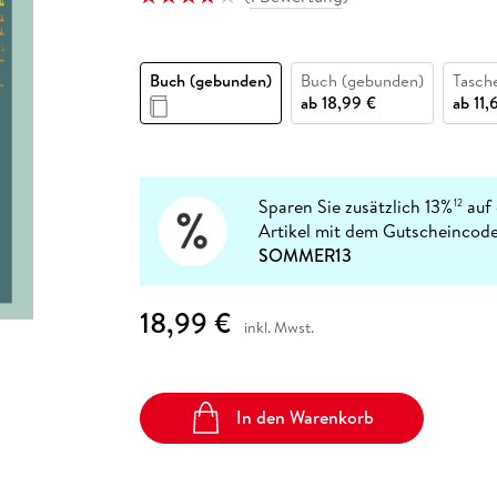
Fremdsprachige Bücher
n Lernhilfen
 Jugendbücher
eiber
Hörbuch Downloads im Bundle
cher
 Vergleich
 Puzzlezubehör
Lernen
New Adult
STABILO
Taschenbücher
hilfen
hriller
 Backen
er
lender
Ratgeber
Buch (gebunden)
Buch (gebunden)
Tasch
op
hriller
Romance
ab
18,99 €
ab
11,
Sachbücher
precher:innen
Science Fiction
Fremdsprachige Bücher
Sparen Sie zusätzlich 13%
auf 
12
Artikel mit dem Gutscheincode
SOMMER13
18,99 €
inkl. Mwst.
In den Warenkorb