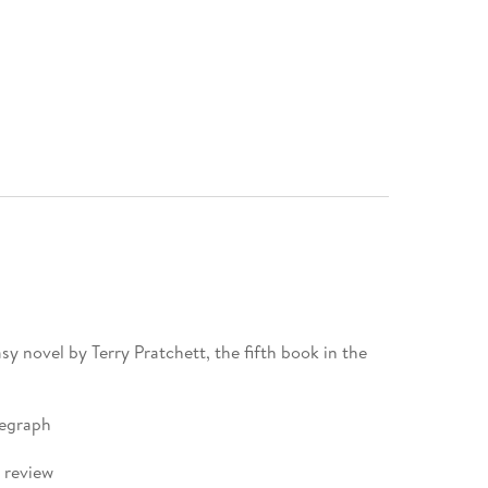
asy novel by Terry Pratchett, the fifth book in the
legraph
 review