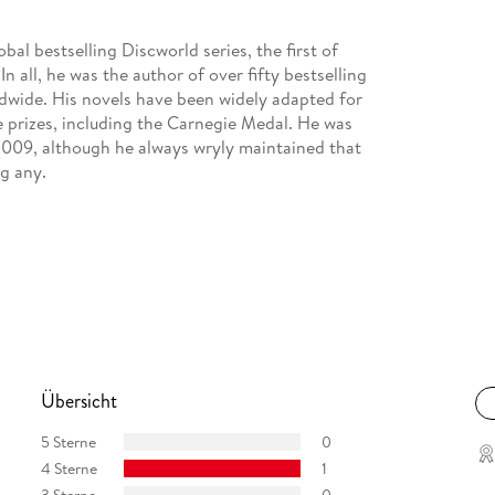
bal bestselling Discworld series, the first of
n all, he was the author of over fifty bestselling
dwide. His novels have been widely adapted for
e prizes, including the Carnegie Medal. He was
 2009, although he always wryly maintained that
ng any.
Übersicht
5 Sterne
0
4 Sterne
1
3 Sterne
0