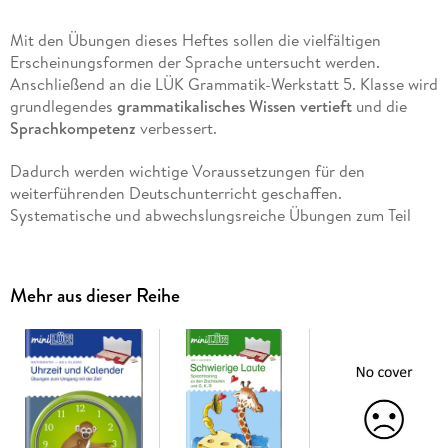
Mit den Übungen dieses Heftes sollen die vielfältigen
Erscheinungsformen der Sprache untersucht werden.
Anschließend an die LÜK Grammatik-Werkstatt 5. Klasse wird
grundlegendes
grammatikalisches Wissen vertieft
und die
Sprachkompetenz
verbessert.
Dadurch werden wichtige Voraussetzungen für den
weiterführenden Deutschunterricht geschaffen.
Systematische und abwechslungsreiche Übungen zum Teil
verknüpft mit Tabellen zur Wortbildung, zu den Wortarten,
den Zeitstufen und den Satzgliedern bilden den Schwerpunkt
dieses Heftes. Die Übungen bieten viele Anregungen für
Mehr aus dieser Reihe
anschließende schriftliche Aufgaben.
Die behandelten Themen entsprechen den aktuellen
Lehrplänen der 6. Klasse, kombiniert mit der
eigenverantwortlichen Selbstkontrolle
des LÜK-Systems.
- motivierend