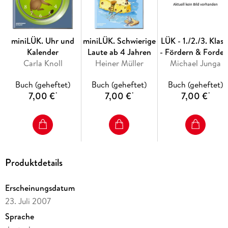
- fachlich fundiert
- flexibel einsetzbar
miniLÜK. Uhr und
miniLÜK. Schwierige
LÜK - 1./2./3. Klass
Kalender
Laute ab 4 Jahren
- Fördern & Forder
Carla Knoll
Heiner Müller
Michael Junga
Rätseltrainer
Inhalt
Buch (geheftet)
Buch (geheftet)
Buch (geheftet)
2 Verschiedene Nomen 3 Nomen oder Verb?
7,00 €
7,00 €
7,00 €
*
*
*
4 Nomen suchen 5 Nomen mit verschiedenen Nachsilben
6 Die vier Fälle 7 Die vier Fälle im Satz
8 Personalpronomen im Singular und im Plural
10 Possessivpronomen 11 Anredepronomen in Briefen
Produktdetails
12 Verschiedene Verben 13 Versteckte Verben
14 Verben suchen 15 Die Hilfsverben haben, sein und werden
Erscheinungsdatum
16 Die Zeitformen Präsens, Präteritum und Perfekt
23. Juli 2007
18 Die Zeitformen Perfekt, Plusquamperfekt und Futur
Sprache