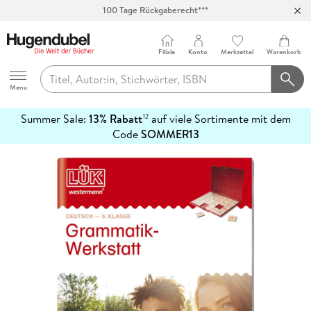
100 Tage Rückgaberecht***
Abholung in über 100 Filialen
Filiale
Konto
Merkzettel
Warenkorb
Hugendubel
Menu
Summer Sale:
13% Rabatt
auf viele Sortimente mit dem
12
mehr
Code
SOMMER13
erfahren