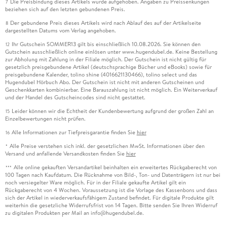
Die Preisbindung dieses Artikels wurde aufgehoben. Angaben zu Preissenkungen
7
beziehen sich auf den letzten gebundenen Preis.
Der gebundene Preis dieses Artikels wird nach Ablauf des auf der Artikelseite
8
dargestellten Datums vom Verlag angehoben.
Ihr Gutschein SOMMER13 gilt bis einschließlich 10.08.2026. Sie können den
12
Gutschein ausschließlich online einlösen unter www.hugendubel.de. Keine Bestellung
zur Abholung mit Zahlung in der Filiale möglich. Der Gutschein ist nicht gültig für
gesetzlich preisgebundene Artikel (deutschsprachige Bücher und eBooks) sowie für
preisgebundene Kalender, tolino shine (4016621130466), tolino select und das
Hugendubel Hörbuch Abo. Der Gutschein ist nicht mit anderen Gutscheinen und
Geschenkkarten kombinierbar. Eine Barauszahlung ist nicht möglich. Ein Weiterverkauf
und der Handel des Gutscheincodes sind nicht gestattet.
Leider können wir die Echtheit der Kundenbewertung aufgrund der großen Zahl an
15
Einzelbewertungen nicht prüfen.
Alle Informationen zur Tiefpreisgarantie finden Sie
hier
16
Alle Preise verstehen sich inkl. der gesetzlichen MwSt. Informationen über den
*
Versand und anfallende Versandkosten finden Sie
hier
Alle online gekauften Versandartikel beinhalten ein erweitertes Rückgaberecht von
***
100 Tagen nach Kaufdatum. Die Rücknahme von Bild-, Ton- und Datenträgern ist nur bei
noch versiegelter Ware möglich. Für in der Filiale gekaufte Artikel gilt ein
Rückgaberecht von 4 Wochen. Voraussetzung ist die Vorlage des Kassenbons und dass
sich der Artikel in wiederverkaufsfähigem Zustand befindet. Für digitale Produkte gilt
weiterhin die gesetzliche Widerrufsfrist von 14 Tagen. Bitte senden Sie Ihren Widerruf
zu digitalen Produkten per Mail an info@hugendubel.de.