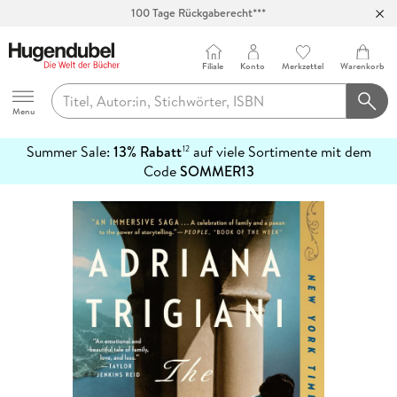
100 Tage Rückgaberecht***
Abholung in über 100 Filialen
Filiale
Konto
Merkzettel
Warenkorb
Hugendubel
Menu
Summer Sale:
13% Rabatt
auf viele Sortimente mit dem
12
mehr
Code
SOMMER13
erfahren