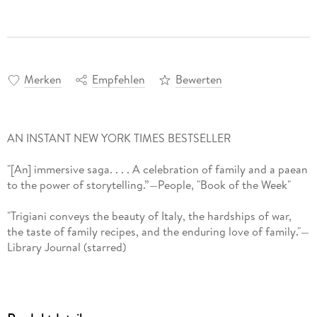
Merken
Empfehlen
Bewerten
AN INSTANT NEW YORK TIMES BESTSELLER
"[An] immersive saga. . . . A celebration of family and a paean
to the power of storytelling.”—People, "Book of the Week"
"Trigiani conveys the beauty of Italy, the hardships of war,
the taste of family recipes, and the enduring love of family."—
Library Journal (starred)
“The beauty of any book by Adriana Trigiani is her ability to
interweave life and fiction. . . . Don’t miss your chance to
take this unforgettable journey with the Cabrelli women!” —