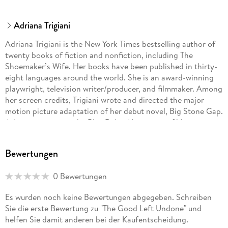
Adriana Trigiani
Adriana Trigiani is the New York Times bestselling author of
twenty books of fiction and nonfiction, including The
Shoemaker’s Wife. Her books have been published in thirty-
eight languages around the world. She is an award-winning
playwright, television writer/producer, and filmmaker. Among
her screen credits, Trigiani wrote and directed the major
motion picture adaptation of her debut novel, Big Stone Gap.
Adriana grew up in the Blue Ridge Mountains of Virginia,
where she co-founded the Origin Project. Trigiani is proud to
serve on the New York State Council on the Arts. She lives in
Bewertungen
New York City with her family.
0 Bewertungen
Es wurden noch keine Bewertungen abgegeben. Schreiben
Sie die erste Bewertung zu "The Good Left Undone" und
helfen Sie damit anderen bei der Kaufentscheidung.