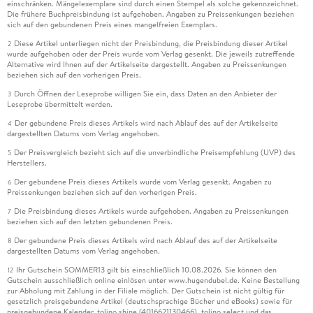
einschränken. Mängelexemplare sind durch einen Stempel als solche gekennzeichnet.
Die frühere Buchpreisbindung ist aufgehoben. Angaben zu Preissenkungen beziehen
sich auf den gebundenen Preis eines mangelfreien Exemplars.
Diese Artikel unterliegen nicht der Preisbindung, die Preisbindung dieser Artikel
2
wurde aufgehoben oder der Preis wurde vom Verlag gesenkt. Die jeweils zutreffende
Alternative wird Ihnen auf der Artikelseite dargestellt. Angaben zu Preissenkungen
beziehen sich auf den vorherigen Preis.
Durch Öffnen der Leseprobe willigen Sie ein, dass Daten an den Anbieter der
3
Leseprobe übermittelt werden.
Der gebundene Preis dieses Artikels wird nach Ablauf des auf der Artikelseite
4
dargestellten Datums vom Verlag angehoben.
Der Preisvergleich bezieht sich auf die unverbindliche Preisempfehlung (UVP) des
5
Herstellers.
Der gebundene Preis dieses Artikels wurde vom Verlag gesenkt. Angaben zu
6
Preissenkungen beziehen sich auf den vorherigen Preis.
Die Preisbindung dieses Artikels wurde aufgehoben. Angaben zu Preissenkungen
7
beziehen sich auf den letzten gebundenen Preis.
Der gebundene Preis dieses Artikels wird nach Ablauf des auf der Artikelseite
8
dargestellten Datums vom Verlag angehoben.
Ihr Gutschein SOMMER13 gilt bis einschließlich 10.08.2026. Sie können den
12
Gutschein ausschließlich online einlösen unter www.hugendubel.de. Keine Bestellung
zur Abholung mit Zahlung in der Filiale möglich. Der Gutschein ist nicht gültig für
gesetzlich preisgebundene Artikel (deutschsprachige Bücher und eBooks) sowie für
preisgebundene Kalender, tolino shine (4016621130466), tolino select und das