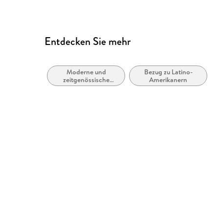
Entdecken Sie mehr
Moderne und
Bezug zu Latino-
zeitgenössische
Amerikanern
Belletristik: allgemein
und literarisch