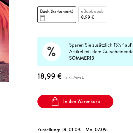
Fremdsprachige Bücher
n Lernhilfen
 Jugendbücher
eiber
Hörbuch Downloads im Bundle
cher
 Vergleich
 Puzzlezubehör
Lernen
New Adult
STABILO
Taschenbücher
Buch (kartoniert)
eBook epub
hilfen
hriller
 Backen
er
lender
Ratgeber
8,99 €
op
hriller
Romance
Sachbücher
precher:innen
Science Fiction
Sparen Sie zusätzlich 13%
auf 
12
Artikel mit dem Gutscheincode
Fremdsprachige Bücher
SOMMER13
18,99 €
inkl. Mwst.
In den Warenkorb
Zustellung:
Di, 01.09. - Mo, 07.09.