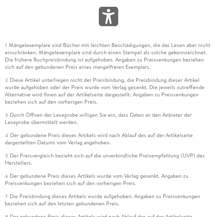
Mängelexemplare sind Bücher mit leichten Beschädigungen, die das Lesen aber nicht
1
einschränken. Mängelexemplare sind durch einen Stempel als solche gekennzeichnet.
Die frühere Buchpreisbindung ist aufgehoben. Angaben zu Preissenkungen beziehen
sich auf den gebundenen Preis eines mangelfreien Exemplars.
Diese Artikel unterliegen nicht der Preisbindung, die Preisbindung dieser Artikel
2
wurde aufgehoben oder der Preis wurde vom Verlag gesenkt. Die jeweils zutreffende
Alternative wird Ihnen auf der Artikelseite dargestellt. Angaben zu Preissenkungen
beziehen sich auf den vorherigen Preis.
Durch Öffnen der Leseprobe willigen Sie ein, dass Daten an den Anbieter der
3
Leseprobe übermittelt werden.
Der gebundene Preis dieses Artikels wird nach Ablauf des auf der Artikelseite
4
dargestellten Datums vom Verlag angehoben.
Der Preisvergleich bezieht sich auf die unverbindliche Preisempfehlung (UVP) des
5
Herstellers.
Der gebundene Preis dieses Artikels wurde vom Verlag gesenkt. Angaben zu
6
Preissenkungen beziehen sich auf den vorherigen Preis.
Die Preisbindung dieses Artikels wurde aufgehoben. Angaben zu Preissenkungen
7
beziehen sich auf den letzten gebundenen Preis.
Der gebundene Preis dieses Artikels wird nach Ablauf des auf der Artikelseite
8