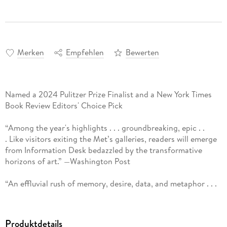
Merken
Empfehlen
Bewerten
Named a 2024 Pulitzer Prize Finalist and a New York Times
Book Review Editors' Choice Pick
“Among the year's highlights . . . groundbreaking, epic . .
. Like visitors exiting the Met’s galleries, readers will emerge
from Information Desk bedazzled by the transformative
horizons of art.” —Washington Post
“An effluvial rush of memory, desire, data, and metaphor . . .
It’s bracing to encounter a mind so voracious, so
unapologetic in its intelligence.” —New York Review of Books
Produktdetails