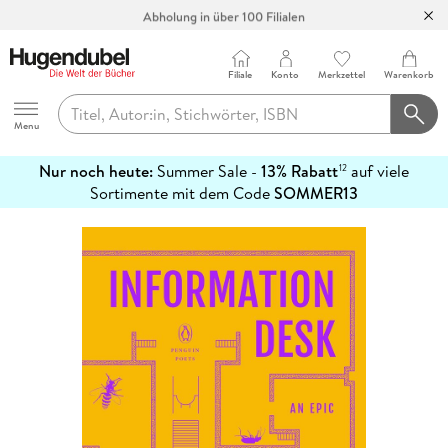
Abholung in über 100 Filialen
Filiale
Konto
Merkzettel
Warenkorb
Hugendubel
Menu
Nur noch heute:
Summer Sale -
13% Rabatt
auf viele
12
mehr
Sortimente mit dem Code
SOMMER13
erfahren