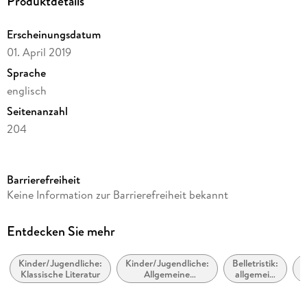
Produktdetails
Erscheinungsdatum
01. April 2019
Sprache
englisch
Seitenanzahl
204
Altersempfehlung
von 9 bis 12 Jahren
Barrierefreiheit
Reihe
Keine Information zur Barrierefreiheit bekannt
A Stepping Stone Book
Autor/Autorin
Entdecken Sie mehr
Johanna Spyri
Kinder/Jugendliche:
Kinder/Jugendliche:
Belletristik:
Illustrationen
Klassische Literatur
Allgemeine
allgemein
z
Alice Carsey
Interessen:
und
Landleben
literarisch,
Verlag/Hersteller