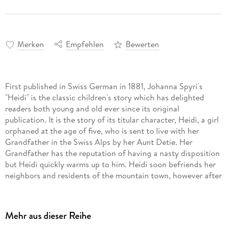
Merken
Empfehlen
Bewerten
First published in Swiss German in 1881, Johanna Spyri's
"Heidi" is the classic children's story which has delighted
readers both young and old ever since its original
publication. It is the story of its titular character, Heidi, a girl
orphaned at the age of five, who is sent to live with her
Grandfather in the Swiss Alps by her Aunt Detie. Her
Grandfather has the reputation of having a nasty disposition
but Heidi quickly warms up to him. Heidi soon befriends her
neighbors and residents of the mountain town, however after
three years, Aunt Detie returns to bring Heidi to Frankfurt to
be a hired companion to a girl named Clara Sesemann, the
daughter of a wealthy family, who is regarded as an invalid.
Mehr aus dieser Reihe
While the two become close friends, Heidi eventually