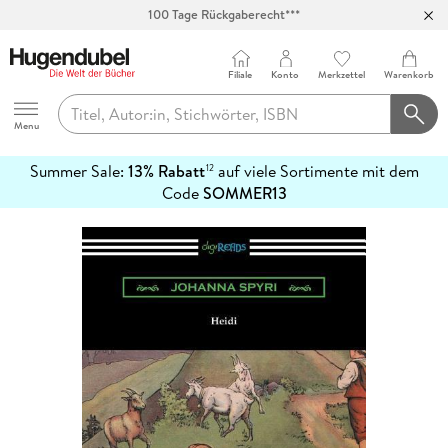
100 Tage Rückgaberecht***
Abholung in über 100 Filialen
Filiale
Konto
Merkzettel
Warenkorb
Hugendubel
Menu
Summer Sale:
13% Rabatt
auf viele Sortimente mit dem
12
mehr
Code
SOMMER13
erfahren