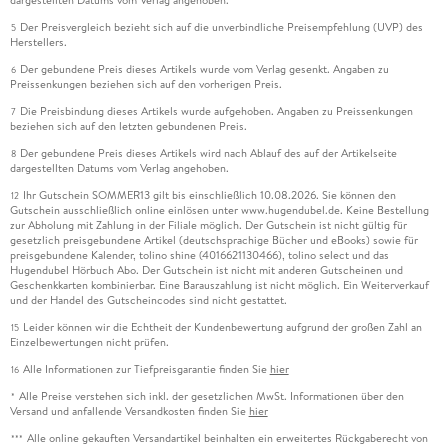
dargestellten Datums vom Verlag angehoben.
Der Preisvergleich bezieht sich auf die unverbindliche Preisempfehlung (UVP) des
5
Herstellers.
Der gebundene Preis dieses Artikels wurde vom Verlag gesenkt. Angaben zu
6
Preissenkungen beziehen sich auf den vorherigen Preis.
Die Preisbindung dieses Artikels wurde aufgehoben. Angaben zu Preissenkungen
7
beziehen sich auf den letzten gebundenen Preis.
Der gebundene Preis dieses Artikels wird nach Ablauf des auf der Artikelseite
8
dargestellten Datums vom Verlag angehoben.
Ihr Gutschein SOMMER13 gilt bis einschließlich 10.08.2026. Sie können den
12
Gutschein ausschließlich online einlösen unter www.hugendubel.de. Keine Bestellung
zur Abholung mit Zahlung in der Filiale möglich. Der Gutschein ist nicht gültig für
gesetzlich preisgebundene Artikel (deutschsprachige Bücher und eBooks) sowie für
preisgebundene Kalender, tolino shine (4016621130466), tolino select und das
Hugendubel Hörbuch Abo. Der Gutschein ist nicht mit anderen Gutscheinen und
Geschenkkarten kombinierbar. Eine Barauszahlung ist nicht möglich. Ein Weiterverkauf
und der Handel des Gutscheincodes sind nicht gestattet.
Leider können wir die Echtheit der Kundenbewertung aufgrund der großen Zahl an
15
Einzelbewertungen nicht prüfen.
Alle Informationen zur Tiefpreisgarantie finden Sie
hier
16
Alle Preise verstehen sich inkl. der gesetzlichen MwSt. Informationen über den
*
Versand und anfallende Versandkosten finden Sie
hier
Alle online gekauften Versandartikel beinhalten ein erweitertes Rückgaberecht von
***