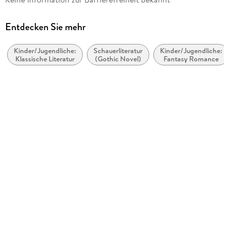
Charlotte Bronte
Verlag/Hersteller
Entdecken Sie mehr
Editorium
Kinder/Jugendliche:
Schauerliteratur
Kinder/Jugendliche:
Produktart
Klassische Literatur
(Gothic Novel)
Fantasy Romance
kartoniert
Gewicht
666 g
Größe (L/B/H)
234/154/30 mm
ISBN
9781434103437