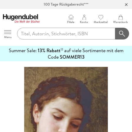
100 Tage Rückgaberecht***
Abholung in über 100 Filialen
Filiale
Konto
Merkzettel
Warenkorb
Hugendubel
Menu
Summer Sale:
13% Rabatt
auf viele Sortimente mit dem
12
mehr
Code
SOMMER13
erfahren