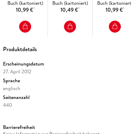
Buch (kartoniert)
Buch (kartoniert)
Buch (kartoniert)
10,99 €
10,49 €
10,99 €
*
*
*
Produktdetails
Erscheinungsdatum
27. April 2012
Sprache
englisch
Seitenanzahl
440
Reihe
A Stepping Stone Book
Barrierefreiheit
Autor/Autorin
Keine Information zur Barrierefreiheit bekannt