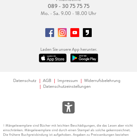
089 - 30 75 75 75
Mo. - Sa. 9.00 - 18.00 Uhr
Laden Sie unsere App herunter.
Datenschutz
AGB
Impressum
Widerrufsbelehrung
Datenschutzeinstellungen
Mängelexemplare sind Bücher mit leichten Beschädigungen, die das Lesen aber nicht
1
einschränken. Mängelexemplare sind durch einen Stempel als solche gekennzeichnet.
Die frühere Buchpreisbindung ist aufgehoben. Angaben zu Preissenkungen beziehen