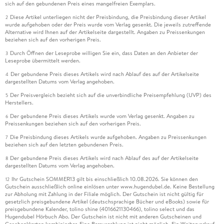
sich auf den gebundenen Preis eines mangelfreien Exemplars.
Diese Artikel unterliegen nicht der Preisbindung, die Preisbindung dieser Artikel
2
wurde aufgehoben oder der Preis wurde vom Verlag gesenkt. Die jeweils zutreffende
Alternative wird Ihnen auf der Artikelseite dargestellt. Angaben zu Preissenkungen
beziehen sich auf den vorherigen Preis.
Durch Öffnen der Leseprobe willigen Sie ein, dass Daten an den Anbieter der
3
Leseprobe übermittelt werden.
Der gebundene Preis dieses Artikels wird nach Ablauf des auf der Artikelseite
4
dargestellten Datums vom Verlag angehoben.
Der Preisvergleich bezieht sich auf die unverbindliche Preisempfehlung (UVP) des
5
Herstellers.
Der gebundene Preis dieses Artikels wurde vom Verlag gesenkt. Angaben zu
6
Preissenkungen beziehen sich auf den vorherigen Preis.
Die Preisbindung dieses Artikels wurde aufgehoben. Angaben zu Preissenkungen
7
beziehen sich auf den letzten gebundenen Preis.
Der gebundene Preis dieses Artikels wird nach Ablauf des auf der Artikelseite
8
dargestellten Datums vom Verlag angehoben.
Ihr Gutschein SOMMER13 gilt bis einschließlich 10.08.2026. Sie können den
12
Gutschein ausschließlich online einlösen unter www.hugendubel.de. Keine Bestellung
zur Abholung mit Zahlung in der Filiale möglich. Der Gutschein ist nicht gültig für
gesetzlich preisgebundene Artikel (deutschsprachige Bücher und eBooks) sowie für
preisgebundene Kalender, tolino shine (4016621130466), tolino select und das
Hugendubel Hörbuch Abo. Der Gutschein ist nicht mit anderen Gutscheinen und
Geschenkkarten kombinierbar. Eine Barauszahlung ist nicht möglich. Ein Weiterverkauf