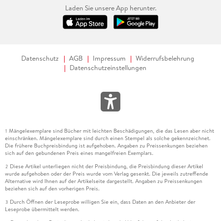
Laden Sie unsere App herunter.
Datenschutz
AGB
Impressum
Widerrufsbelehrung
Datenschutzeinstellungen
Mängelexemplare sind Bücher mit leichten Beschädigungen, die das Lesen aber nicht
1
einschränken. Mängelexemplare sind durch einen Stempel als solche gekennzeichnet.
Die frühere Buchpreisbindung ist aufgehoben. Angaben zu Preissenkungen beziehen
sich auf den gebundenen Preis eines mangelfreien Exemplars.
Diese Artikel unterliegen nicht der Preisbindung, die Preisbindung dieser Artikel
2
wurde aufgehoben oder der Preis wurde vom Verlag gesenkt. Die jeweils zutreffende
Alternative wird Ihnen auf der Artikelseite dargestellt. Angaben zu Preissenkungen
beziehen sich auf den vorherigen Preis.
Durch Öffnen der Leseprobe willigen Sie ein, dass Daten an den Anbieter der
3
Leseprobe übermittelt werden.