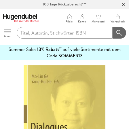
100 Tage Rückgaberecht***
Abholung in über 100 Filialen
Filiale
Konto
Merkzettel
Warenkorb
Hugendubel
Menu
Summer Sale:
13% Rabatt
auf viele Sortimente mit dem
12
mehr
Code
SOMMER13
erfahren