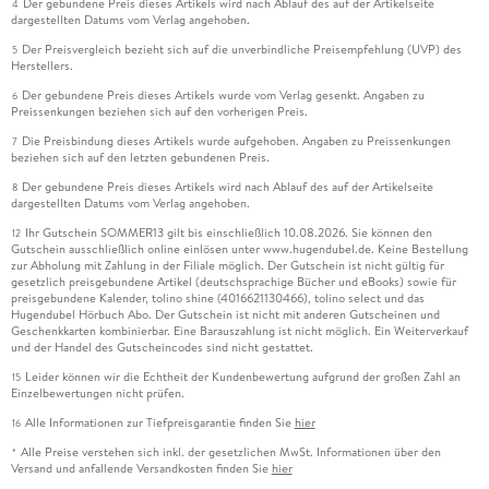
Der gebundene Preis dieses Artikels wird nach Ablauf des auf der Artikelseite
4
dargestellten Datums vom Verlag angehoben.
Der Preisvergleich bezieht sich auf die unverbindliche Preisempfehlung (UVP) des
5
Herstellers.
Der gebundene Preis dieses Artikels wurde vom Verlag gesenkt. Angaben zu
6
Preissenkungen beziehen sich auf den vorherigen Preis.
Die Preisbindung dieses Artikels wurde aufgehoben. Angaben zu Preissenkungen
7
beziehen sich auf den letzten gebundenen Preis.
Der gebundene Preis dieses Artikels wird nach Ablauf des auf der Artikelseite
8
dargestellten Datums vom Verlag angehoben.
Ihr Gutschein SOMMER13 gilt bis einschließlich 10.08.2026. Sie können den
12
Gutschein ausschließlich online einlösen unter www.hugendubel.de. Keine Bestellung
zur Abholung mit Zahlung in der Filiale möglich. Der Gutschein ist nicht gültig für
gesetzlich preisgebundene Artikel (deutschsprachige Bücher und eBooks) sowie für
preisgebundene Kalender, tolino shine (4016621130466), tolino select und das
Hugendubel Hörbuch Abo. Der Gutschein ist nicht mit anderen Gutscheinen und
Geschenkkarten kombinierbar. Eine Barauszahlung ist nicht möglich. Ein Weiterverkauf
und der Handel des Gutscheincodes sind nicht gestattet.
Leider können wir die Echtheit der Kundenbewertung aufgrund der großen Zahl an
15
Einzelbewertungen nicht prüfen.
Alle Informationen zur Tiefpreisgarantie finden Sie
hier
16
Alle Preise verstehen sich inkl. der gesetzlichen MwSt. Informationen über den
*
Versand und anfallende Versandkosten finden Sie
hier