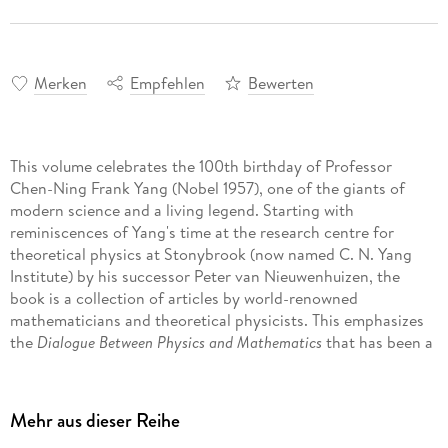
Merken
Empfehlen
Bewerten
This volume celebrates the 100th birthday of Professor
Chen-Ning Frank Yang (Nobel 1957), one of the giants of
modern science and a living legend. Starting with
reminiscences of Yang's time at the research centre for
theoretical physics at Stonybrook (now named C. N. Yang
Institute) by his successor Peter van Nieuwenhuizen, the
book is a collection of articles by world-renowned
mathematicians and theoretical physicists. This emphasizes
the
Dialogue Between Physics and Mathematics
that has been a
central theme of Professor Yang's contributions to
contemporary science.
Mehr aus dieser Reihe
Fittingly, the contributions to this volume range from