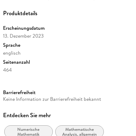
Structures. - User Defined Data Structures and the Type
System. - Control Flow. - Macros. - Arrays and Linear
Produktdetails
Algebra. - Ordinary Differential Equations. - Partial-
Differential Equations. - Global Optimization. - Local
Erscheinungsdatum
Optimization. - Neural Networks. - Bayesian Estimation.
13. Dezember 2023
Sprache
englisch
Seitenanzahl
464
Reihe
Mathematics and Statistics
Barrierefreiheit
Autor/Autorin
Keine Information zur Barrierefreiheit bekannt
Clemens Heitzinger
Verlag/Hersteller
Entdecken Sie mehr
Springer
Numerische
Mathematische
Abbildungen
Mathematik
Analysis, allgemein