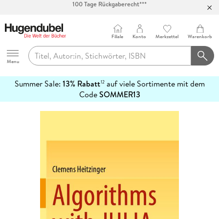
Abholung in über 100 Filialen
Filiale
Konto
Merkzettel
Warenkorb
Hugendubel
Menu
Summer Sale:
13% Rabatt
auf viele Sortimente mit dem
12
mehr
Code
SOMMER13
erfahren