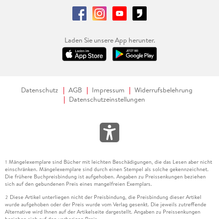
Laden Sie unsere App herunter.
Datenschutz
AGB
Impressum
Widerrufsbelehrung
Datenschutzeinstellungen
Mängelexemplare sind Bücher mit leichten Beschädigungen, die das Lesen aber nicht
1
einschränken. Mängelexemplare sind durch einen Stempel als solche gekennzeichnet.
Die frühere Buchpreisbindung ist aufgehoben. Angaben zu Preissenkungen beziehen
sich auf den gebundenen Preis eines mangelfreien Exemplars.
Diese Artikel unterliegen nicht der Preisbindung, die Preisbindung dieser Artikel
2
wurde aufgehoben oder der Preis wurde vom Verlag gesenkt. Die jeweils zutreffende
Alternative wird Ihnen auf der Artikelseite dargestellt. Angaben zu Preissenkungen
beziehen sich auf den vorherigen Preis.