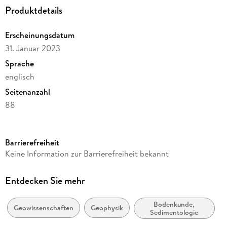
Produktdetails
Erscheinungsdatum
31. Januar 2023
Sprache
englisch
Seitenanzahl
88
Reihe
Earth and Environmental Science
Barrierefreiheit
Autor/Autorin
Keine Information zur Barrierefreiheit bekannt
Mehdi Zeidouni
Verlag/Hersteller
Entdecken Sie mehr
Springer
Bodenkunde,
Abbildungen
Geowissenschaften
Geophysik
Sedimentologie
VIII, 78 p. 43 illus., 32 illus. in color.