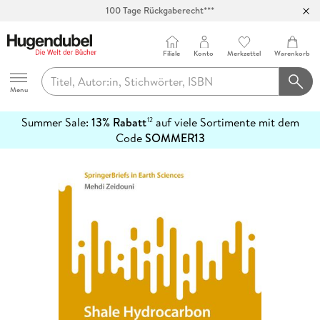
100 Tage Rückgaberecht***
Abholung in über 100 Filialen
Filiale
Konto
Merkzettel
Warenkorb
Hugendubel
Menu
Summer Sale:
13% Rabatt
auf viele Sortimente mit dem
12
mehr
Code
SOMMER13
erfahren