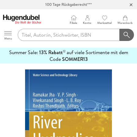
100 Tage Rückgaberecht***
Abholung in über 100 Filialen
Filiale
Konto
Merkzettel
Warenkorb
Hugendubel
Menu
Summer Sale:
13% Rabatt
auf viele Sortimente mit dem
12
mehr
Code
SOMMER13
erfahren