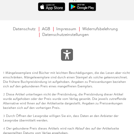
Datenschutz
AGB
Impressum
Widerrufsbelehrung
Datenschutzeinstellungen
Mängelexemplare sind Bücher mit leichten Beschädigungen, die das Lesen aber nicht
1
einschränken. Mängelexemplare sind durch einen Stempel als solche gekennzeichnet.
Die frühere Buchpreisbindung ist aufgehoben. Angaben zu Preissenkungen beziehen
sich auf den gebundenen Preis eines mangelfreien Exemplars.
Diese Artikel unterliegen nicht der Preisbindung, die Preisbindung dieser Artikel
2
wurde aufgehoben oder der Preis wurde vom Verlag gesenkt. Die jeweils zutreffende
Alternative wird Ihnen auf der Artikelseite dargestellt. Angaben zu Preissenkungen
beziehen sich auf den vorherigen Preis.
Durch Öffnen der Leseprobe willigen Sie ein, dass Daten an den Anbieter der
3
Leseprobe übermittelt werden.
Der gebundene Preis dieses Artikels wird nach Ablauf des auf der Artikelseite
4
dargestellten Datums vom Verlag angehoben.