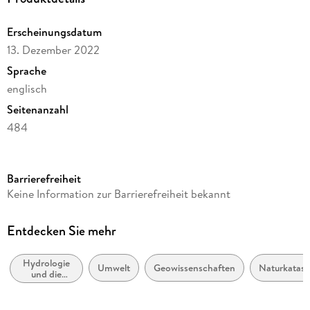
Erscheinungsdatum
13. Dezember 2022
Sprache
englisch
Seitenanzahl
484
Reihe
Earth and Environmental Science
Barrierefreiheit
Herausgegeben von
Keine Information zur Barrierefreiheit bekannt
Ramakar Jha, V. P. Singh, Roshni Thendiyath, L. B. Roy,
Vivekanand Singh
Entdecken Sie mehr
Verlag/Hersteller
Springer
Hydrologie
Umwelt
Geowissenschaften
Naturkatas
und die
Produktart
Hydrosphäre
kartoniert