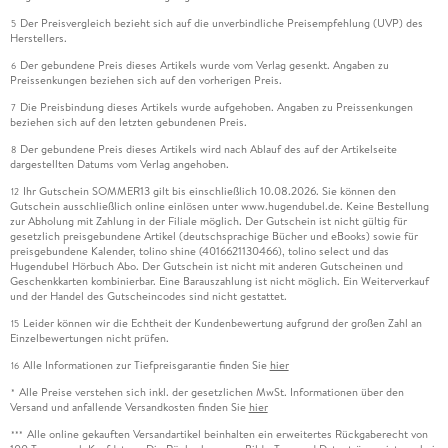
Der Preisvergleich bezieht sich auf die unverbindliche Preisempfehlung (UVP) des
5
Herstellers.
Der gebundene Preis dieses Artikels wurde vom Verlag gesenkt. Angaben zu
6
Preissenkungen beziehen sich auf den vorherigen Preis.
Die Preisbindung dieses Artikels wurde aufgehoben. Angaben zu Preissenkungen
7
beziehen sich auf den letzten gebundenen Preis.
Der gebundene Preis dieses Artikels wird nach Ablauf des auf der Artikelseite
8
dargestellten Datums vom Verlag angehoben.
Ihr Gutschein SOMMER13 gilt bis einschließlich 10.08.2026. Sie können den
12
Gutschein ausschließlich online einlösen unter www.hugendubel.de. Keine Bestellung
zur Abholung mit Zahlung in der Filiale möglich. Der Gutschein ist nicht gültig für
gesetzlich preisgebundene Artikel (deutschsprachige Bücher und eBooks) sowie für
preisgebundene Kalender, tolino shine (4016621130466), tolino select und das
Hugendubel Hörbuch Abo. Der Gutschein ist nicht mit anderen Gutscheinen und
Geschenkkarten kombinierbar. Eine Barauszahlung ist nicht möglich. Ein Weiterverkauf
und der Handel des Gutscheincodes sind nicht gestattet.
Leider können wir die Echtheit der Kundenbewertung aufgrund der großen Zahl an
15
Einzelbewertungen nicht prüfen.
Alle Informationen zur Tiefpreisgarantie finden Sie
hier
16
Alle Preise verstehen sich inkl. der gesetzlichen MwSt. Informationen über den
*
Versand und anfallende Versandkosten finden Sie
hier
Alle online gekauften Versandartikel beinhalten ein erweitertes Rückgaberecht von
***